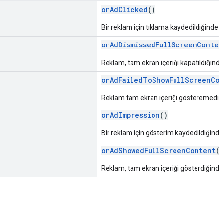
onAdClicked
()
Bir reklam için tıklama kaydedildiğinde ç
onAdDismissedFullScreenConte
Reklam, tam ekran içeriği kapatıldığında
onAdFailedToShowFullScreenC
Reklam tam ekran içeriği gösteremediği
onAdImpression
()
Bir reklam için gösterim kaydedildiğinde
onAdShowedFullScreenContent
Reklam, tam ekran içeriği gösterdiğinde