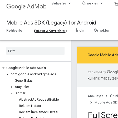
Belgeler
Örnekler
Ya
AdMob
Mobile Ads SDK (Legacy) for Android
Rehberler
Başvuru Kaynakları
İndir
Örnekler
Google Mobile Ads
Google Mobile Ads SDK'sı
com
.
google
.
android
.
gms
.
ads
kullanır. Yapay zeka
Genel Bakış
Arayüzler
Sınıflar
Ana Sayfa
Ürünl
Abstract
Ad
Request
Builder
Mobile Ads SDK
Reklam Hatası
Full
Scr
Reklam İncelemeci Hatası