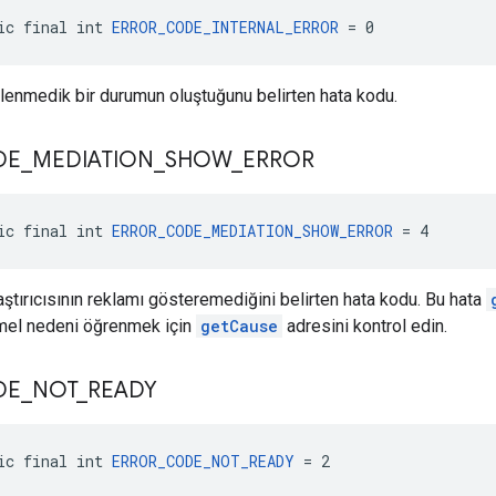
ic final int 
ERROR_CODE_INTERNAL_ERROR
 = 0
klenmedik bir durumun oluştuğunu belirten hata kodu.
DE
_
MEDIATION
_
SHOW
_
ERROR
ic final int 
ERROR_CODE_MEDIATION_SHOW_ERROR
 = 4
aştırıcısının reklamı gösteremediğini belirten hata kodu. Bu hata
mel nedeni öğrenmek için
getCause
adresini kontrol edin.
DE
_
NOT
_
READY
ic final int 
ERROR_CODE_NOT_READY
 = 2