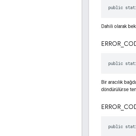
public stat
Dahili olarak be
ERROR
_
CO
public stat
Bir aracılık bağd
döndürülürse te
ERROR
_
CO
public stat