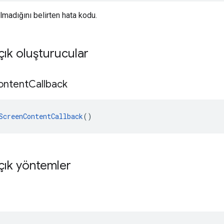
lmadığını belirten hata kodu.
ık oluşturucular
ontent
Callback
ScreenContentCallback
()
çık yöntemler
d