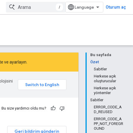
/
Oturum aç
Bu sayfada
te
ve
ayarlayın
.
Özet
Sabitler
Herkese açık
lojisini
oluşturucular
Herkese açık
yöntemler
Sabitler
ERROR_CODE_A
Bu size yardımcı oldu mu?
D_REUSED
ERROR_CODE_A
PP_NOT_FOREGR
OUND
Geri bildirim gönderin