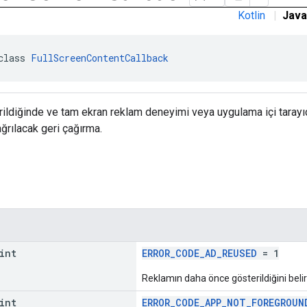
Kotlin
|
Java
class 
FullScreenContentCallback
ildiğinde ve tam ekran reklam deneyimi veya uygulama içi tarayıc
ağrılacak geri çağırma.
int
ERROR_CODE_AD_REUSED
= 1
Reklamın daha önce gösterildiğini beli
int
ERROR_CODE_APP_NOT_FOREGROUN