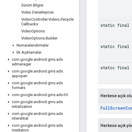
Sürüm Bilgisi
Video Denetleyicisi
Video
Controller
.
Video
Lifecycle
Callbacks
static final 
Video
Options
Video
Options
.
Builder
Numaralandırmalar
static final 
Ek Açıklamalar
com
.
google
.
android
.
gms
.
ads
.
admanager
static final 
com
.
google
.
android
.
gms
.
ads
.
appopen
com
.
google
.
android
.
gms
.
ads
.
formats
com
.
google
.
android
.
gms
.
ads
.
h5
Herkese açık ol
com
.
google
.
android
.
gms
.
ads
.
initialization
FullScreenCo
com
.
google
.
android
.
gms
.
ads
.
interstitial
Herkese açık yö
com
.
google
.
android
.
gms
.
ads
.
mediation