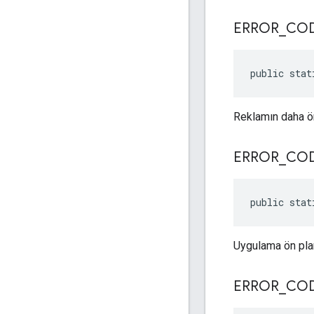
ERROR
_
CO
public stat
Reklamın daha ön
ERROR
_
CO
public stat
Uygulama ön plan
ERROR
_
CO