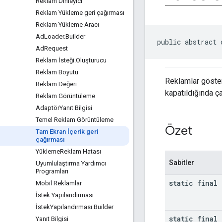
Reklam Dinleyici
Reklam Yükleme geri çağırması
Reklam Yükleme Aracı
Ad
Loader
.
Builder
public abstract 
Ad
Request
Reklam İsteği
.
Oluşturucu
Reklam Boyutu
Reklamlar göster
Reklam Değeri
kapatıldığında ç
Reklam Görüntüleme
Adaptör
Yanıt Bilgisi
Temel Reklam Görüntüleme
Özet
Tam Ekran İçerik geri
çağırması
Yükleme
Reklam Hatası
Sabitler
Uyumlulaştırma Yardımcı
Programları
static final 
Mobil Reklamlar
İstek Yapılandırması
İstek
Yapılandırması
.
Builder
static final 
Yanıt Bilgisi