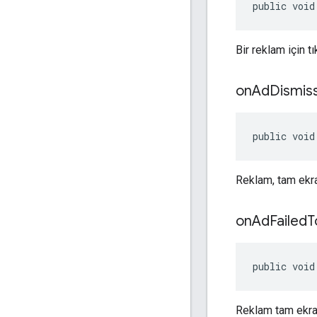
public void
Bir reklam için t
on
Ad
Dismis
public void
Reklam, tam ekran
on
Ad
Failed
T
public void
Reklam tam ekran