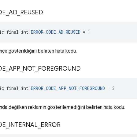
DE
_
AD
_
REUSED
ic final int 
ERROR_CODE_AD_REUSED
 = 1
ce gösterildiğini belirten hata kodu.
DE
_
APP
_
NOT
_
FOREGROUND
ic final int 
ERROR_CODE_APP_NOT_FOREGROUND
 = 3
da değilken reklamın gösterilemediğini belirten hata kodu.
DE
_
INTERNAL
_
ERROR