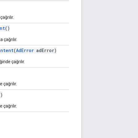
ağrılır.
nt
()
 çağrılır.
ontent
(
AdError
adError)
nde çağrılır.
 çağrılır.
()
 çağrılır.