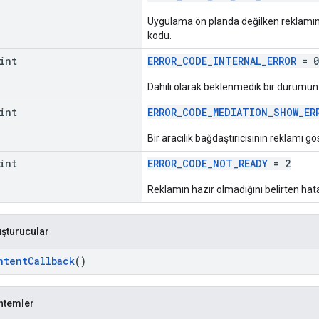
Uygulama ön planda değilken reklamın 
kodu.
int
ERROR_CODE_INTERNAL_ERROR
= 0
Dahili olarak beklenmedik bir durumun
int
ERROR_CODE_MEDIATION_SHOW_ER
Bir aracılık bağdaştırıcısının reklamı g
int
ERROR_CODE_NOT_READY
= 2
Reklamın hazır olmadığını belirten hat
uşturucular
ntentCallback
()
ntemler