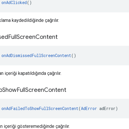
 
onAdClicked
()
ıklama kaydedildiğinde çağrılır.
sed
Full
Screen
Content
 
onAdDismissedFullScreenContent
()
 içeriği kapatıldığında çağrılır.
o
Show
Full
Screen
Content
 
onAdFailedToShowFullScreenContent
(
AdError
 adError)
 içeriği gösteremediğinde çağrılır.