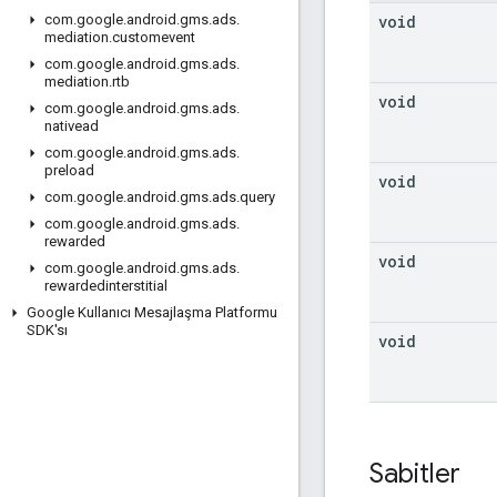
void
com
.
google
.
android
.
gms
.
ads
.
mediation
.
customevent
com
.
google
.
android
.
gms
.
ads
.
mediation
.
rtb
void
com
.
google
.
android
.
gms
.
ads
.
nativead
com
.
google
.
android
.
gms
.
ads
.
preload
void
com
.
google
.
android
.
gms
.
ads
.
query
com
.
google
.
android
.
gms
.
ads
.
rewarded
void
com
.
google
.
android
.
gms
.
ads
.
rewardedinterstitial
Google Kullanıcı Mesajlaşma Platformu
SDK'sı
void
Sabitler