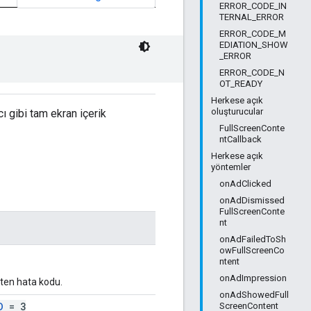
ERROR_CODE_IN
TERNAL_ERROR
ERROR_CODE_M
EDIATION_SHOW
_ERROR
ERROR_CODE_N
OT_READY
Herkese açık
oluşturucular
ı gibi tam ekran içerik
FullScreenConte
ntCallback
Herkese açık
yöntemler
onAdClicked
onAdDismissed
FullScreenConte
nt
onAdFailedToSh
owFullScreenCo
ntent
onAdImpression
rten hata kodu.
onAdShowedFull
D
= 3
ScreenContent