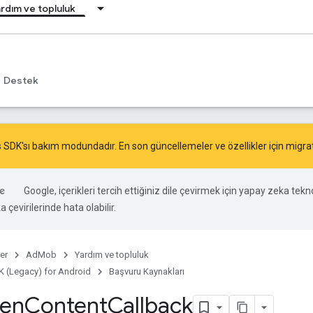
rdım ve topluluk
Destek
 SDK'sı bakım modundadır. En son güncellemeler ve özellikler için
migra
Google, içerikleri tercih ettiğiniz dile çevirmek için yapay zeka tekno
 çevirilerinde hata olabilir.
er
AdMob
Yardım ve topluluk
 (Legacy) for Android
Başvuru Kaynakları
een
Content
Callback