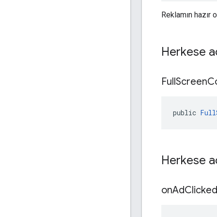
Reklamın hazır o
Herkese aç
Full
Screen
C
public 
Full
Herkese a
on
Ad
Clicke