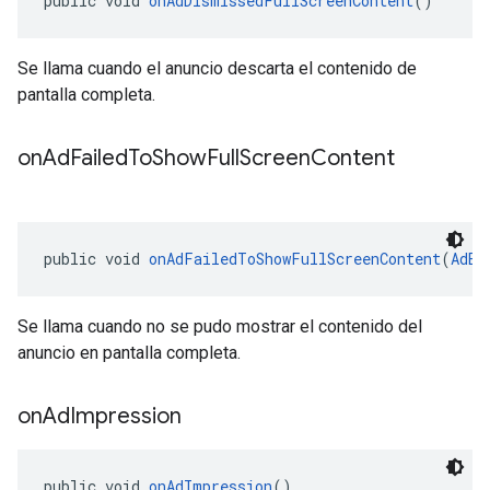
public void 
onAdDismissedFullScreenContent
()
Se llama cuando el anuncio descarta el contenido de
pantalla completa.
on
Ad
Failed
To
Show
Full
Screen
Content
public void 
onAdFailedToShowFullScreenContent
(
AdEr
Se llama cuando no se pudo mostrar el contenido del
anuncio en pantalla completa.
on
Ad
Impression
public void 
onAdImpression
()