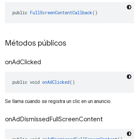
public 
FullScreenContentCallback
()
Métodos públicos
on
Ad
Clicked
public void 
onAdClicked
()
Se llama cuando se registra un clic en un anuncio.
on
Ad
Dismissed
Full
Screen
Content