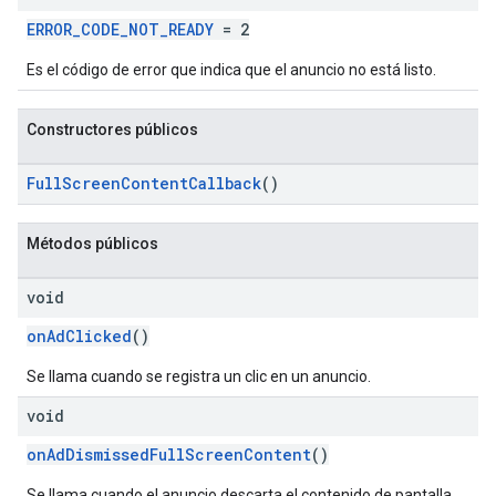
ERROR_CODE_NOT_READY
= 2
Es el código de error que indica que el anuncio no está listo.
Constructores públicos
FullScreenContentCallback
()
Métodos públicos
void
onAdClicked
()
Se llama cuando se registra un clic en un anuncio.
void
onAdDismissedFullScreenContent
()
Se llama cuando el anuncio descarta el contenido de pantalla