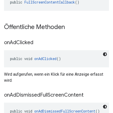
public 
FullScreenContentCallback
()
Öffentliche Methoden
on
Ad
Clicked
public void 
onAdClicked
()
Wird aufgerufen, wenn ein Klick für eine Anzeige erfasst
wird.
on
Ad
Dismissed
Full
Screen
Content
public void 
onAdDismissedFullScreenContent
()