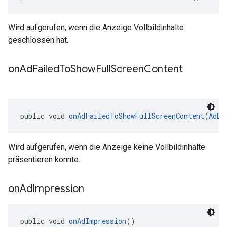
Wird aufgerufen, wenn die Anzeige Vollbildinhalte
geschlossen hat.
on
Ad
Failed
To
Show
Full
Screen
Content
public void 
onAdFailedToShowFullScreenContent
(
AdEr
Wird aufgerufen, wenn die Anzeige keine Vollbildinhalte
präsentieren konnte.
on
Ad
Impression
public void 
onAdImpression
()