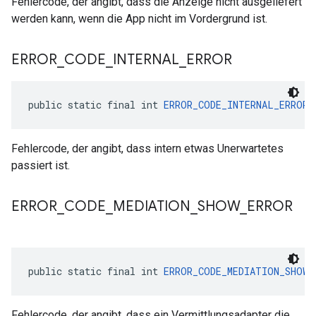
Fehlercode, der angibt, dass die Anzeige nicht ausgeliefert
werden kann, wenn die App nicht im Vordergrund ist.
ERROR
_
CODE
_
INTERNAL
_
ERROR
public static final int 
ERROR_CODE_INTERNAL_ERROR
 
Fehlercode, der angibt, dass intern etwas Unerwartetes
passiert ist.
ERROR
_
CODE
_
MEDIATION
_
SHOW
_
ERROR
public static final int 
ERROR_CODE_MEDIATION_SHOW_
Fehlercode, der angibt, dass ein Vermittlungsadapter die