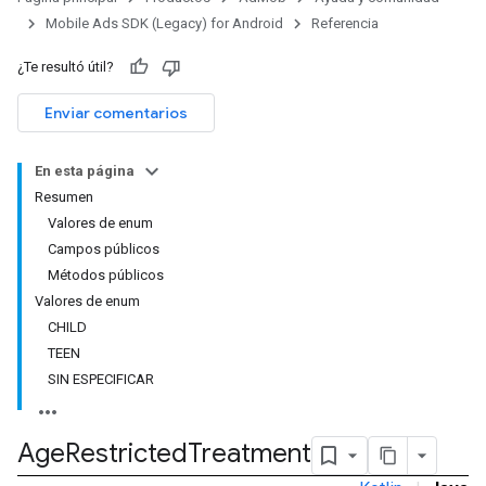
Mobile Ads SDK (Legacy) for Android
Referencia
customevent
¿Te resultó útil?
tb
Enviar comentarios
En esta página
Resumen
rstitial
Valores de enum
Campos públicos
Métodos públicos
Valores de enum
CHILD
TEEN
SIN ESPECIFICAR
Age
Restricted
Treatment