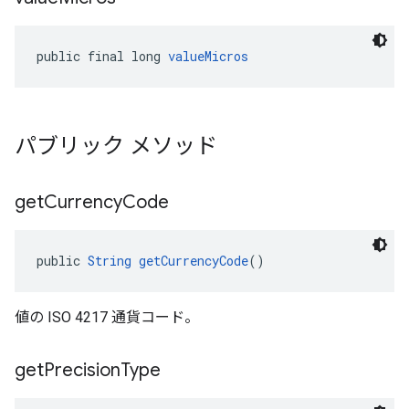
public final long 
valueMicros
パブリック メソッド
get
Currency
Code
public 
String
getCurrencyCode
()
値の ISO 4217 通貨コード。
get
Precision
Type