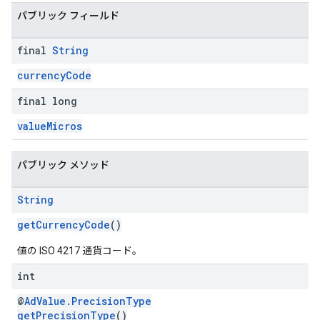
パブリック フィールド
final
String
currencyCode
final long
valueMicros
パブリック メソッド
String
getCurrencyCode
()
値の ISO 4217 通貨コード。
int
@
AdValue.PrecisionType
getPrecisionType
()