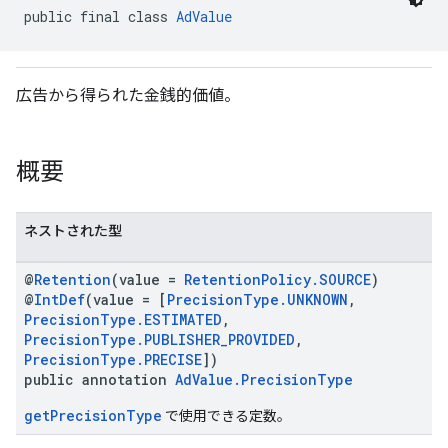
public final class 
AdValue
n
広告から得られた金銭的価値。
customevent
tb
概要
ネストされた型
@
Retention
(value =
RetentionPolicy.SOURCE
)
rstitial
@
IntDef
(value = [
PrecisionType.UNKNOWN
,
PrecisionType.ESTIMATED
,
PrecisionType.PUBLISHER_PROVIDED
,
PrecisionType.PRECISE
])
public annotation
AdValue.PrecisionType
getPrecisionType
で使用できる定数。