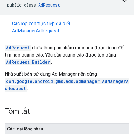
public class 
AdRequest
r
Các lớp con trực tiếp đã biết
AdManagerAdRequest
n
AdRequest
chứa thông tin nhắm mục tiêu được dùng để
tìm nạp quảng cáo. Yêu cầu quảng cáo được tạo bằng
customevent
AdRequest.Builder
.
tb
Nhà xuất bản sử dụng Ad Manager nên dùng
com.google.android.gms.ads.admanager.AdManagerA
dRequest
.
rstitial
Tóm tắt
Các loại lồng nhau