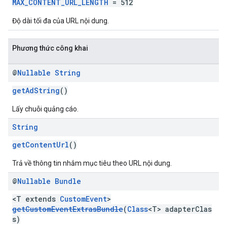
MAX_CONTENT_URL_LENGTH
= 512
Độ dài tối đa của URL nội dung.
Phương thức công khai
@
Nullable
String
getAdString
()
Lấy chuỗi quảng cáo.
String
getContentUrl
()
Trả về thông tin nhắm mục tiêu theo URL nội dung.
@
Nullable
Bundle
<T extends
CustomEvent
>
getCustomEventExtrasBundle
(
Class
<T> adapterClas
s)