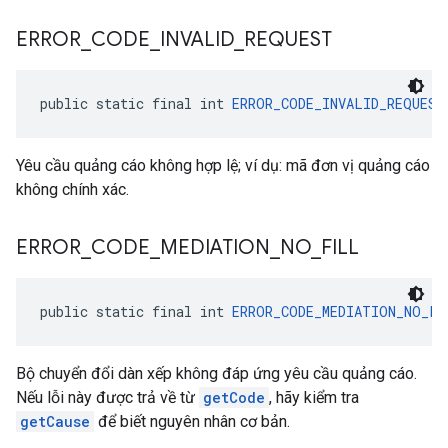
ERROR
_
CODE
_
INVALID
_
REQUEST
public static final int 
ERROR_CODE_INVALID_REQUEST
Yêu cầu quảng cáo không hợp lệ; ví dụ: mã đơn vị quảng cáo
không chính xác.
ERROR
_
CODE
_
MEDIATION
_
NO
_
FILL
public static final int 
ERROR_CODE_MEDIATION_NO_FI
Bộ chuyển đổi dàn xếp không đáp ứng yêu cầu quảng cáo.
Nếu lỗi này được trả về từ
getCode
, hãy kiểm tra
getCause
để biết nguyên nhân cơ bản.