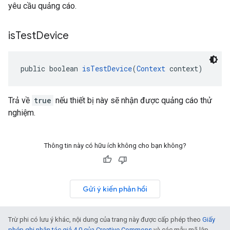
yêu cầu quảng cáo.
is
Test
Device
public boolean 
isTestDevice
(
Context
 context)
Trả về
true
nếu thiết bị này sẽ nhận được quảng cáo thử
nghiệm.
Thông tin này có hữu ích không cho bạn không?
Gửi ý kiến phản hồi
Trừ phi có lưu ý khác, nội dung của trang này được cấp phép theo
Giấy
phép ghi nhận tác giả 4.0 của Creative Commons
và các mẫu mã lập