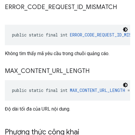
ERROR
_
CODE
_
REQUEST
_
ID
_
MISMATCH
public static final int 
ERROR_CODE_REQUEST_ID_MISM
Không tìm thấy mã yêu cầu trong chuỗi quảng cáo.
MAX
_
CONTENT
_
URL
_
LENGTH
public static final int 
MAX_CONTENT_URL_LENGTH
 = 5
Độ dài tối đa của URL nội dung.
Phương thức công khai