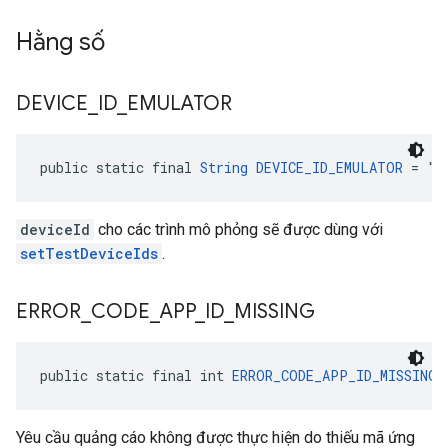
Hằng số
DEVICE
_
ID
_
EMULATOR
public static final 
String
DEVICE_ID_EMULATOR
 = "B
deviceId
cho các trình mô phỏng sẽ được dùng với
setTestDeviceIds
.
ERROR
_
CODE
_
APP
_
ID
_
MISSING
public static final int 
ERROR_CODE_APP_ID_MISSING
 
Yêu cầu quảng cáo không được thực hiện do thiếu mã ứng