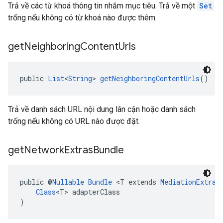
Trả về các từ khoá thông tin nhắm mục tiêu. Trả về một
Set
trống nếu không có từ khoá nào được thêm.
get
Neighboring
Content
Urls
public 
List
<
String
> 
getNeighboringContentUrls
()
Trả về danh sách URL nội dung lân cận hoặc danh sách
trống nếu không có URL nào được đặt.
get
Network
Extras
Bundle
public @
Nullable
Bundle
 <T extends 
MediationExtras
Class
<T> adapterClass
)