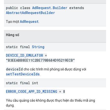
public class
AdRequest.Builder
extends
AbstractAdRequestBuilder
AdRequest
Tạo một
.
Hằng số
static final
String
DEVICE_ID_EMULATOR
=
"B3EEABB8EE11C2BE770B684D95219ECB"
deviceId
cho các trình mô phỏng sẽ được dùng với
setTestDeviceIds
.
static final int
ERROR_CODE_APP_ID_MISSING
= 8
Yêu cầu quảng cáo không được thực hiện do thiếu mã ứng
dụng.