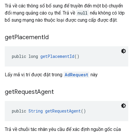
Trả về các thông số bổ sung để truyền đến một bộ chuyển
đổi mạng quảng cáo cụ thể. Trả về
null
nếu không có lớp
bổ sung mạng nào thuộc loại được cung cấp được đặt.
get
Placement
Id
public long 
getPlacementId
()
Lấy mã vị trí được đặt trong
AdRequest
này
get
Request
Agent
public 
String
getRequestAgent
()
Trả về chuỗi tác nhân yêu cầu để xác định nguồn gốc của