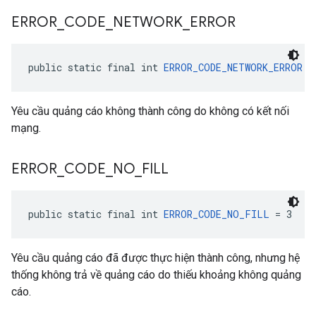
ERROR
_
CODE
_
NETWORK
_
ERROR
public static final int 
ERROR_CODE_NETWORK_ERROR
 =
Yêu cầu quảng cáo không thành công do không có kết nối
mạng.
ERROR
_
CODE
_
NO
_
FILL
public static final int 
ERROR_CODE_NO_FILL
 = 3
Yêu cầu quảng cáo đã được thực hiện thành công, nhưng hệ
thống không trả về quảng cáo do thiếu khoảng không quảng
cáo.