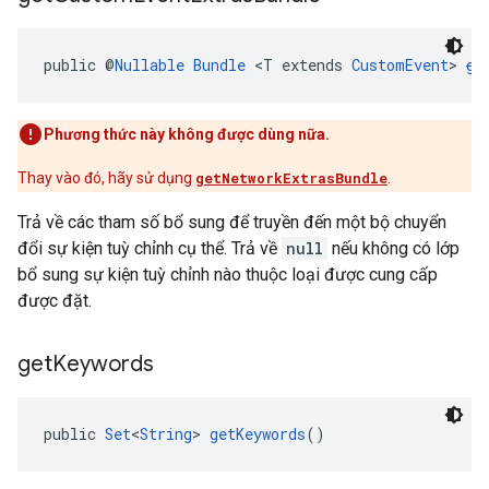
public @
Nullable
Bundle
 <T extends 
CustomEvent
> 
ge
Phương thức này không được dùng nữa.
Thay vào đó, hãy sử dụng
getNetworkExtrasBundle
.
Trả về các tham số bổ sung để truyền đến một bộ chuyển
đổi sự kiện tuỳ chỉnh cụ thể. Trả về
null
nếu không có lớp
bổ sung sự kiện tuỳ chỉnh nào thuộc loại được cung cấp
được đặt.
get
Keywords
public 
Set
<
String
> 
getKeywords
()