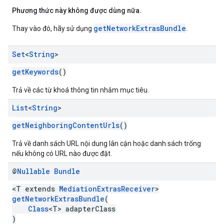
Phương thức này không được dùng nữa.
getNetworkExtrasBundle
Thay vào đó, hãy sử dụng
.
Set
<
String
>
getKeywords
()
Trả về các từ khoá thông tin nhắm mục tiêu.
List
<
String
>
getNeighboringContentUrls
()
Trả về danh sách URL nội dung lân cận hoặc danh sách trống
nếu không có URL nào được đặt.
@
Nullable
Bundle
<T extends
MediationExtrasReceiver
>
getNetworkExtrasBundle
(
Class
<T> adapterClass
)