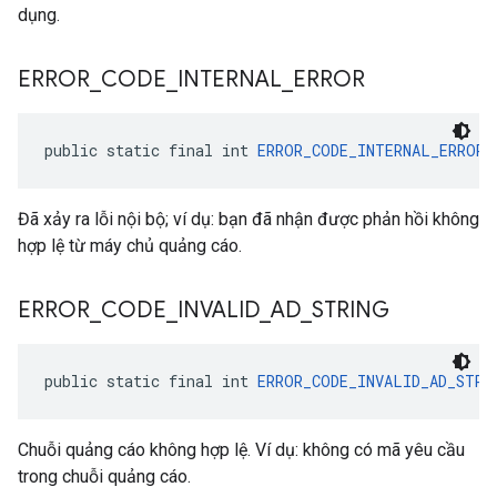
dụng.
ERROR
_
CODE
_
INTERNAL
_
ERROR
public static final int 
ERROR_CODE_INTERNAL_ERROR
 
Đã xảy ra lỗi nội bộ; ví dụ: bạn đã nhận được phản hồi không
hợp lệ từ máy chủ quảng cáo.
ERROR
_
CODE
_
INVALID
_
AD
_
STRING
public static final int 
ERROR_CODE_INVALID_AD_STRI
Chuỗi quảng cáo không hợp lệ. Ví dụ: không có mã yêu cầu
trong chuỗi quảng cáo.