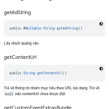
get
Ad
String
public @
Nullable
String
getAdString
()
Lấy chuỗi quảng cáo.
get
Content
Url
public 
String
getContentUrl
()
Trả về thông tin nhắm mục tiêu theo URL nội dung. Trả về
null
nếu contentUrl chưa được đặt.
get
Custom
Event
Extras
Bundle