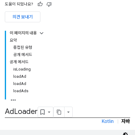
도움이 되었나요?
의견 보내기
이 페이지의 내용
요약
중첩된 유형
공개 메서드
공개 메서드
isLoading
loadAd
loadAd
loadAds
Ad
Loader
Kotlin
|
자바
r