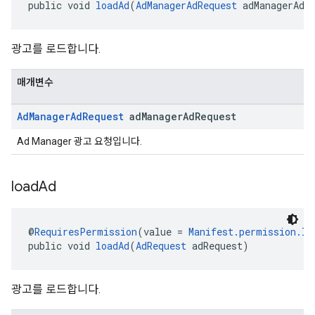
public void 
loadAd
(
AdManagerAdRequest
 adManagerAdR
광고를 로드합니다.
매개변수
Ad
Manager
Ad
Request
ad
Manager
Ad
Request
Ad Manager 광고 요청입니다.
load
Ad
@
RequiresPermission
(value = 
Manifest.permission.IN
public void 
loadAd
(
AdRequest
 adRequest)
광고를 로드합니다.