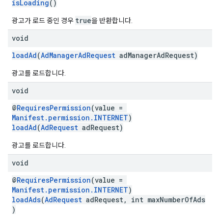
isLoading
()
true
광고가 로드 중인 경우
을 반환합니다.
void
loadAd
(
AdManagerAdRequest
adManagerAdRequest)
광고를 로드합니다.
void
@
RequiresPermission
(value =
Manifest.permission.INTERNET
)
loadAd
(
AdRequest
adRequest)
광고를 로드합니다.
void
@
RequiresPermission
(value =
Manifest.permission.INTERNET
)
loadAds
(
AdRequest
adRequest, int maxNumberOfAds
)