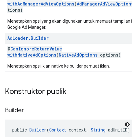
withAdManagerAdViewOptions
(
AdManagerAdViewOptions
tions)
Menetapkan opsi yang akan digunakan untuk memuat tampilan ikl
Google Ad Manager.
Ad
Loader
.
Builder
@
CanIgnoreReturnValue
withNativeAdOptions
(
NativeAdOptions
options)
Menetapkan opsi iklan native ke builder pemuat iklan.
Konstruktor publik
Builder
public 
Builder
(
Context
 context, 
String
 adUnitID)