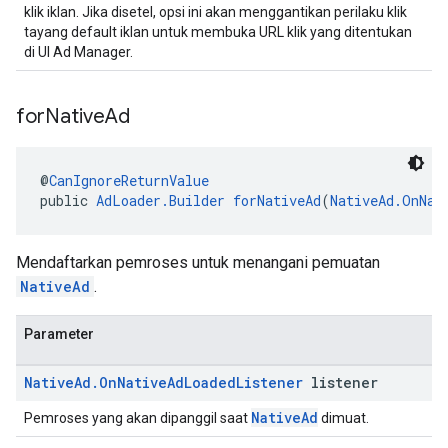
klik iklan. Jika disetel, opsi ini akan menggantikan perilaku klik
tayang default iklan untuk membuka URL klik yang ditentukan
di UI Ad Manager.
for
Native
Ad
@
CanIgnoreReturnValue
public 
AdLoader.Builder
forNativeAd
(
NativeAd.OnNat
Mendaftarkan pemroses untuk menangani pemuatan
NativeAd
.
Parameter
Native
Ad
.
On
Native
Ad
Loaded
Listener
listener
NativeAd
Pemroses yang akan dipanggil saat
dimuat.