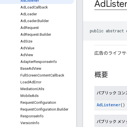
Ad
Liste
Ad
Listener
Ad
Load
Callback
Ad
Loader
Ad
Loader
.
Builder
Ad
Request
public abstract 
Ad
Request
.
Builder
Ad
Size
Ad
Value
広告のライフサ
Ad
View
Adapter
Response
Info
Base
Ad
View
概要
Full
Screen
Content
Callback
Load
Ad
Error
Mediation
Utils
パブリック コン
Mobile
Ads
Request
Configuration
AdListener
()
Request
Configuration
.
Builder
Response
Info
パブリック メソ
Version
Info