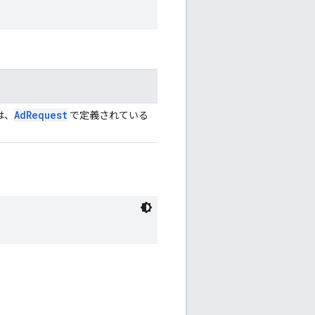
AdRequest
は、
で定義されている