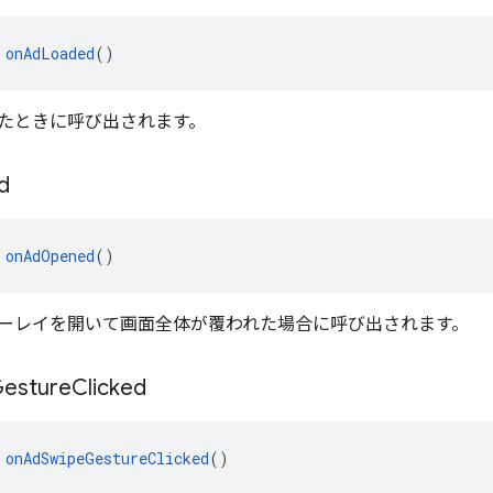
 
onAdLoaded
()
たときに呼び出されます。
d
 
onAdOpened
()
ーレイを開いて画面全体が覆われた場合に呼び出されます。
esture
Clicked
 
onAdSwipeGestureClicked
()