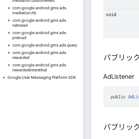
mediation
.
customevent
com
.
google
.
android
.
gms
.
ads
.
mediation
.
rtb
void
com
.
google
.
android
.
gms
.
ads
.
nativead
com
.
google
.
android
.
gms
.
ads
.
preload
com
.
google
.
android
.
gms
.
ads
.
query
com
.
google
.
android
.
gms
.
ads
.
パブリック
rewarded
com
.
google
.
android
.
gms
.
ads
.
rewardedinterstitial
Ad
Listener
Google User Messaging Platform SDK
public 
AdLi
パブリック