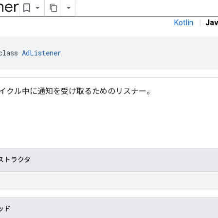
ner
Kotlin
|
Ja
class 
AdListener
イクル中に通知を受け取るためのリスナー。
ストラクタ
ッド