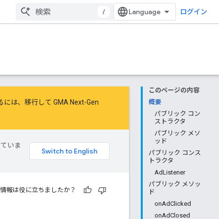
/
ログイン
このページの内容
するには、
移行
して
GMA Next-Gen
概要
パブリック コン
ストラクタ
パブリック メソ
ッド
していま
パブリック コンス
トラクタ
AdListener
パブリック メソッ
情報は役に立ちましたか？
ド
onAdClicked
onAdClosed