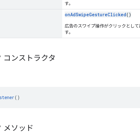
す。
onAdSwipeGestureClicked
()
広告のスワイプ操作がクリックとして
す。
 コンストラクタ
stener
()
 メソッド