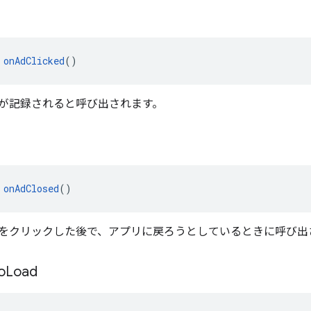
d
 
onAdClicked
()
が記録されると呼び出されます。
 
onAdClosed
()
をクリックした後で、アプリに戻ろうとしているときに呼び出
o
Load