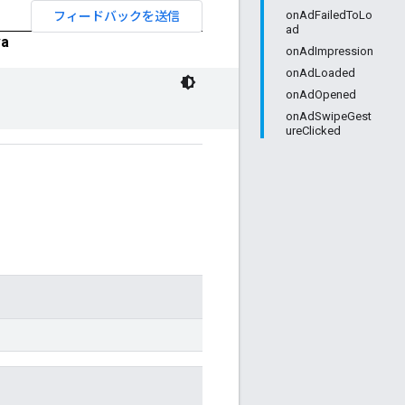
フィードバックを送信
onAdFailedToLo
ad
va
onAdImpression
onAdLoaded
onAdOpened
onAdSwipeGest
ureClicked