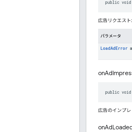
public void
広告リクエスト
パラメータ
Load
Ad
Error
a
on
Ad
Impres
public void
広告のインプレ
on
Ad
Loade