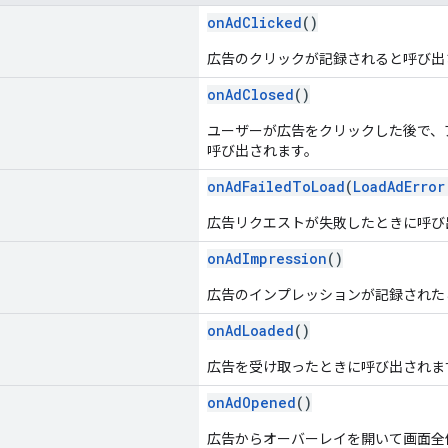
onAdClicked
()
広告のクリックが記録されると呼び出
onAdClosed
()
ユーザーが広告をクリックした後で、
呼び出されます。
onAdFailedToLoad
(
LoadAdError
広告リクエストが失敗したときに呼び
onAdImpression
()
広告のインプレッションが記録された
onAdLoaded
()
広告を受け取ったときに呼び出されま
onAdOpened
()
広告からオーバーレイを開いて画面全