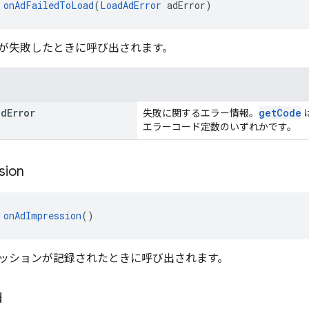
 
onAdFailedToLoad
(
LoadAdError
 adError)
が失敗したときに呼び出されます。
d
Error
getCode
失敗に関するエラー情報。
エラーコード定数のいずれかです。
sion
 
onAdImpression
()
ッションが記録されたときに呼び出されます。
d