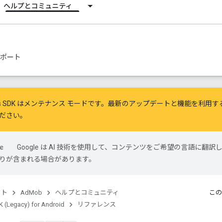
ヘルプとコミュニティ
ポート
ile Ads SDK はメンテナンス モードです。最新のアップデートと機能を利用
ださい。
Google は AI 技術を使用して、コンテンツをご希望の言語に翻訳
は誤りが含まれる場合があります。
クト
AdMob
ヘルプとコミュニティ
この
 (Legacy) for Android
リファレンス