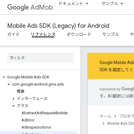
ドキュメント
サンプル
AdMob
Mobile Ads SDK (Legacy) for Android
ガイド
リファレンス
ダウンロード
サンプル
サ
Google Mob
SDK を設定
してく
Google Mobile Ads SDK
com
.
google
.
android
.
gms
.
ads
概要
す。AI 翻訳に
インターフェース
クラス
Abstract
Ad
Request
Builder
ホーム
プロダ
Ad
Error
Mobile Ads SDK
Ad
Inspector
Error