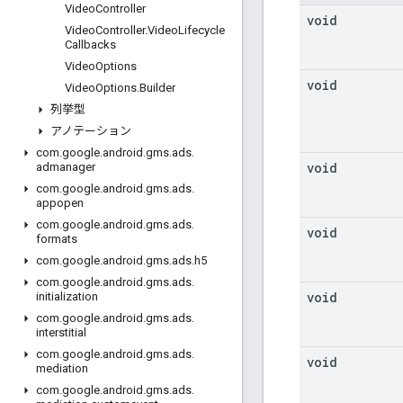
Video
Controller
void
Video
Controller
.
Video
Lifecycle
Callbacks
Video
Options
void
Video
Options
.
Builder
列挙型
アノテーション
com
.
google
.
android
.
gms
.
ads
.
void
admanager
com
.
google
.
android
.
gms
.
ads
.
appopen
com
.
google
.
android
.
gms
.
ads
.
void
formats
com
.
google
.
android
.
gms
.
ads
.
h5
com
.
google
.
android
.
gms
.
ads
.
void
initialization
com
.
google
.
android
.
gms
.
ads
.
interstitial
com
.
google
.
android
.
gms
.
ads
.
void
mediation
com
.
google
.
android
.
gms
.
ads
.