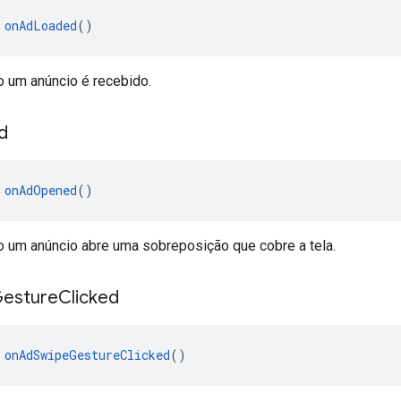
 
onAdLoaded
()
 um anúncio é recebido.
d
 
onAdOpened
()
um anúncio abre uma sobreposição que cobre a tela.
esture
Clicked
 
onAdSwipeGestureClicked
()