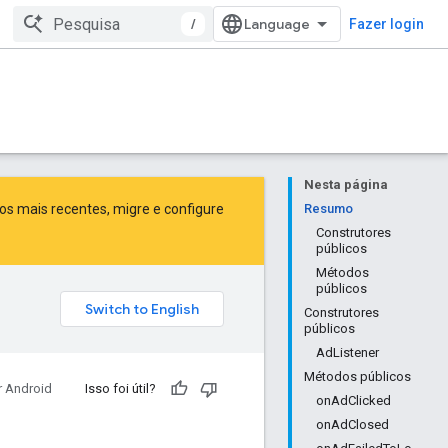
/
Fazer login
Nesta página
sos mais recentes,
migre
e
configure
Resumo
Construtores
públicos
Métodos
públicos
Construtores
públicos
AdListener
Métodos públicos
r Android
Isso foi útil?
onAdClicked
onAdClosed