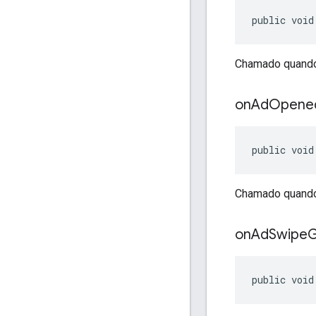
public void
Chamado quando
on
Ad
Opene
public void
Chamado quando 
on
Ad
Swipe
G
public void