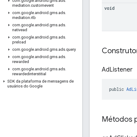
com
.
google
.
android
.
gms
.
ads
.
mediation
.
customevent
void
com
.
google
.
android
.
gms
.
ads
.
mediation
.
rtb
com
.
google
.
android
.
gms
.
ads
.
nativead
com
.
google
.
android
.
gms
.
ads
.
preload
Construto
com
.
google
.
android
.
gms
.
ads
.
query
com
.
google
.
android
.
gms
.
ads
.
rewarded
Ad
Listener
com
.
google
.
android
.
gms
.
ads
.
rewardedinterstitial
SDK da plataforma de mensagens de
usuários do Google
public 
AdLi
Métodos p