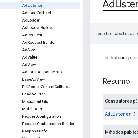
Ad
Liste
Ad
Listener
Ad
Load
Callback
Ad
Loader
Ad
Loader
.
Builder
public abstract 
Ad
Request
Ad
Request
.
Builder
Ad
Size
Um listener para
Ad
Value
Ad
View
Adapter
Response
Info
Resumo
Base
Ad
View
Full
Screen
Content
Callback
Load
Ad
Error
Construtores pú
Mediation
Utils
Mobile
Ads
AdListener
()
Request
Configuration
Request
Configuration
.
Builder
Response
Info
Métodos públic