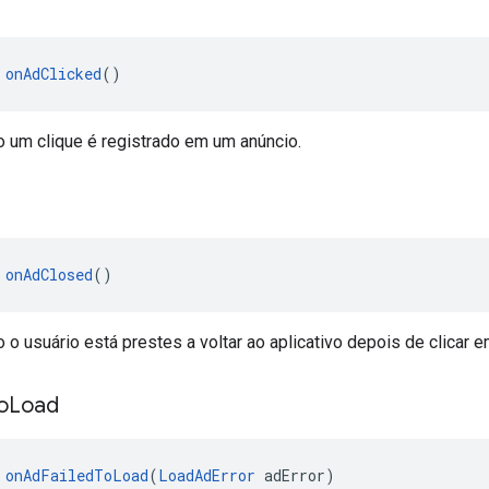
d
 
onAdClicked
()
um clique é registrado em um anúncio.
 
onAdClosed
()
 usuário está prestes a voltar ao aplicativo depois de clicar 
o
Load
 
onAdFailedToLoad
(
LoadAdError
 adError)