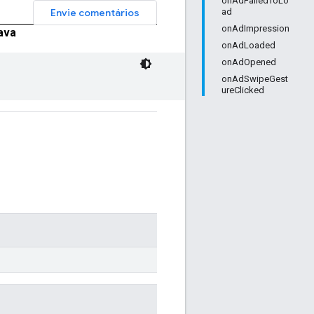
onAdFailedToLo
Envie comentários
ad
onAdImpression
ava
onAdLoaded
onAdOpened
onAdSwipeGest
ureClicked