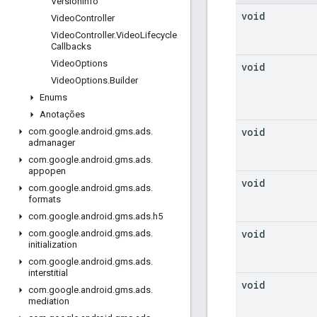
Version
Info
void
Video
Controller
Video
Controller
.
Video
Lifecycle
Callbacks
Video
Options
void
Video
Options
.
Builder
Enums
Anotações
void
com
.
google
.
android
.
gms
.
ads
.
admanager
com
.
google
.
android
.
gms
.
ads
.
appopen
void
com
.
google
.
android
.
gms
.
ads
.
formats
com
.
google
.
android
.
gms
.
ads
.
h5
void
com
.
google
.
android
.
gms
.
ads
.
initialization
com
.
google
.
android
.
gms
.
ads
.
interstitial
void
com
.
google
.
android
.
gms
.
ads
.
mediation