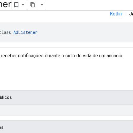
ner
Kotlin
|
J
class 
AdListener
 receber notificações durante o ciclo de vida de um anúncio.
blicos
os