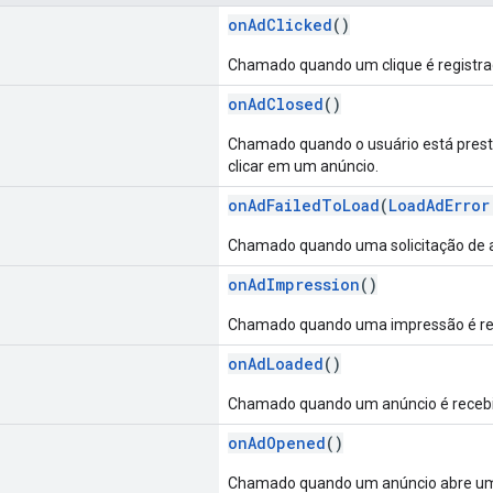
onAdClicked
()
Chamado quando um clique é registr
onAdClosed
()
Chamado quando o usuário está prestes
clicar em um anúncio.
onAdFailedToLoad
(
LoadAdError
Chamado quando uma solicitação de a
onAdImpression
()
Chamado quando uma impressão é reg
onAdLoaded
()
Chamado quando um anúncio é recebi
onAdOpened
()
Chamado quando um anúncio abre uma