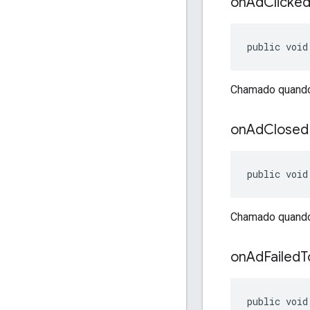
on
Ad
Clicke
public void
Chamado quando 
on
Ad
Closed
public void
Chamado quando o
on
Ad
Failed
T
public void