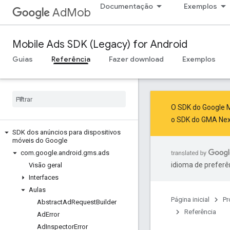
Documentação
Exemplos
AdMob
Mobile Ads SDK (Legacy) for Android
Guias
Referência
Fazer download
Exemplos
O SDK do Google M
o SDK do GMA Ne
SDK dos anúncios para dispositivos
móveis do Google
com
.
google
.
android
.
gms
.
ads
idioma de preferê
Visão geral
Interfaces
Aulas
Página inicial
Pr
Abstract
Ad
Request
Builder
Referência
Ad
Error
Ad
Inspector
Error