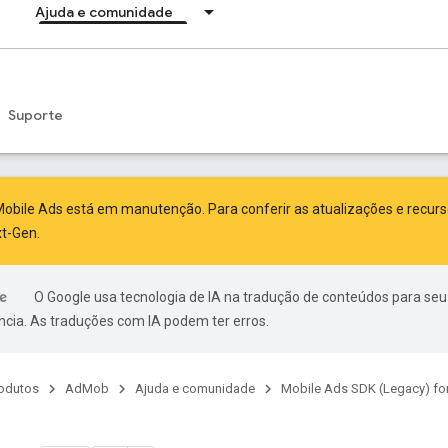
Ajuda e comunidade
Suporte
obile Ads está em manutenção. Para conferir as atualizações e recur
xt-Gen
.
O Google usa tecnologia de IA na tradução de conteúdos para seu
ncia. As traduções com IA podem ter erros.
odutos
AdMob
Ajuda e comunidade
Mobile Ads SDK (Legacy) fo