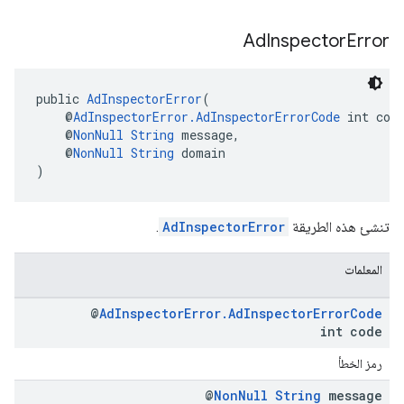
Ad
Inspector
Error
public 
AdInspectorError
(
    @
AdInspectorError.AdInspectorErrorCode
 int cod
    @
NonNull
String
 message,
    @
NonNull
String
 domain
)
تنشئ هذه الطريقة
AdInspectorError
.
المعلمات
@
Ad
Inspector
Error
.
Ad
Inspector
Error
Code
int code
رمز الخطأ
@
Non
Null
String
message