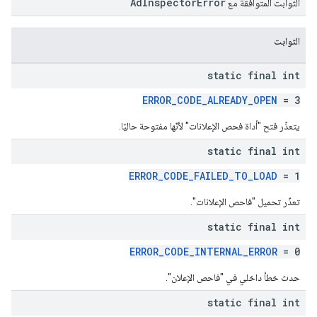
AdInspectorError
الثوابت المتوافقة مع
الثوابت
static final int
ERROR_CODE_ALREADY_OPEN
= 3
يتعذّر فتح "أداة فحص الإعلانات" لأنّها مفتوحة حاليًا.
static final int
ERROR_CODE_FAILED_TO_LOAD
= 1
تعذّر تحميل "فاحص الإعلانات".
static final int
ERROR_CODE_INTERNAL_ERROR
= 0
حدث خطأ داخلي في "فاحص الإعلان".
static final int