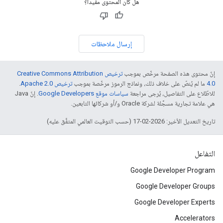
هل كان المحتوى مفيدًا؟
إرسال ملاحظات
إنّ محتوى هذه الصفحة مرخّص بموجب
ترخيص Creative Commons Attribution
4.0‏
ما لم يُنصّ على خلاف ذلك، ونماذج الرموز مرخّصة بموجب
ترخيص Apache 2.0‏
.
للاطّلاع على التفاصيل، يُرجى مراجعة
سياسات موقع Google Developers‏
. إنّ Java
هي علامة تجارية مسجَّلة لشركة Oracle و/أو شركائها التابعين.
تاريخ التعديل الأخير: 2026-02-17 (حسب التوقيت العالمي المتفَّق عليه)
التفاعل
Google Developer Program
Google Developer Groups
Google Developer Experts
Accelerators