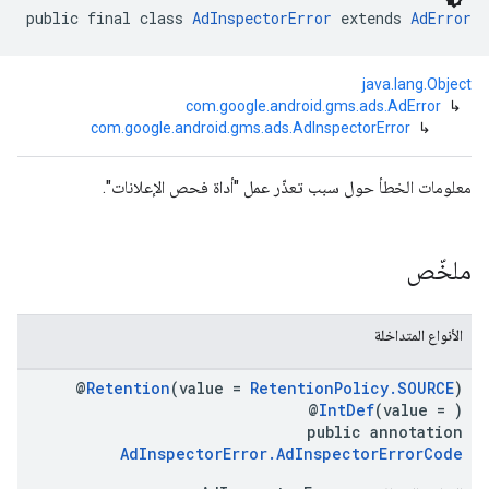
public final class 
AdInspectorError
 extends 
AdError
java.lang.Object
com.google.android.gms.ads.AdError
↳
com.google.android.gms.ads.AdInspectorError
↳
com.google
c
معلومات الخطأ حول سبب تعذّر عمل "أداة فحص الإعلانات".
ملخّص
com.goo
الأنواع المتداخلة
@
Retention
(value =
RetentionPolicy.SOURCE
)
@
IntDef
(value = )
public annotation
AdInspectorError.AdInspectorErrorCode