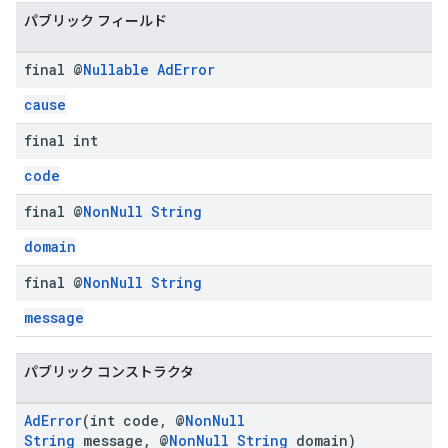
パブリック フィールド
final @
Nullable
Ad
Error
cause
final int
code
final @
Non
Null
String
domain
final @
Non
Null
String
message
パブリック コンストラクタ
AdError
(int code, @
NonNull
String
message, @
NonNull
String
domain)