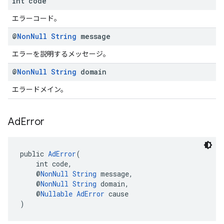
int code
エラーコード。
@
Non
Null
String
message
エラーを説明するメッセージ。
@
Non
Null
String
domain
エラードメイン。
Ad
Error
public 
AdError
(
    int code,
    @
NonNull
String
 message,
    @
NonNull
String
 domain,
    @
Nullable
AdError
 cause
)