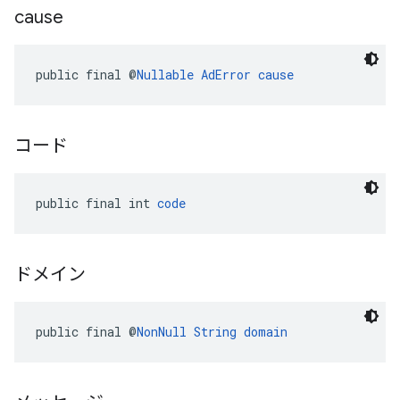
cause
public final @
Nullable
AdError
cause
コード
public final int 
code
ドメイン
public final @
NonNull
String
domain