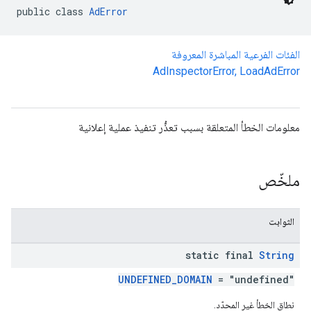
public class 
AdError
الفئات الفرعية المباشرة المعروفة
AdInspectorError
,
LoadAdError
com.google
c
معلومات الخطأ المتعلقة بسبب تعذُّر تنفيذ عملية إعلانية
ملخّص
com.goo
الثوابت
static final
String
UNDEFINED_DOMAIN
= "undefined"
نطاق الخطأ غير المحدّد.