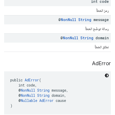
int code
رمز الخطأ
@
Non
Null
String
message
رسالة توضّح الخطأ
@
Non
Null
String
domain
نطاق الخطأ
Ad
Error
public 
AdError
(
    int code,
    @
NonNull
String
 message,
    @
NonNull
String
 domain,
    @
Nullable
AdError
 cause
)