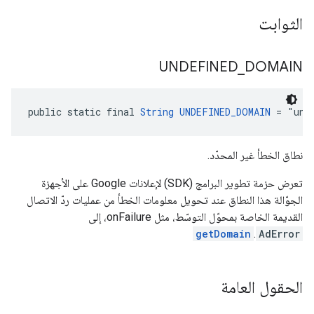
الثوابت
UNDEFINED
_
DOMAIN
public static final 
String
UNDEFINED_DOMAIN
 = "und
نطاق الخطأ غير المحدّد.
تعرض حزمة تطوير البرامج (SDK) لإعلانات Google على الأجهزة
الجوّالة هذا النطاق عند تحويل معلومات الخطأ من عمليات ردّ الاتصال
القديمة الخاصة بمحوّل التوسّط، مثل onFailure، إلى
getDomain
.
AdError
الحقول العامة