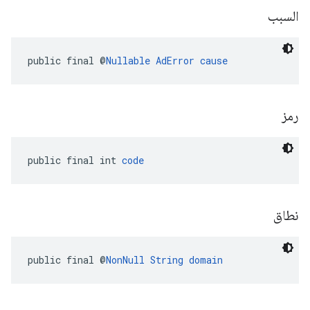
السبب
public final @
Nullable
AdError
cause
رمز
public final int 
code
نطاق
public final @
NonNull
String
domain