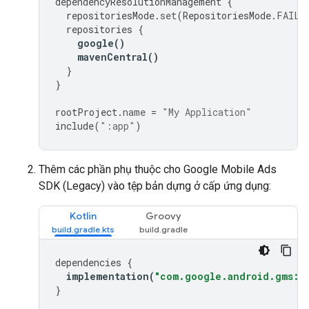
dependencyResolutionManagement
{
repositoriesMode
.
set
(
RepositoriesMode
.
FAIL_
repositories
{
google
()
mavenCentral
()
}
}
rootProject
.
name
=
"My Application"
include
(
":app"
)
Thêm các phần phụ thuộc cho
Google Mobile Ads
SDK (Legacy)
vào tệp bản dựng ở cấp ứng dụng:
Kotlin
Groovy
dependencies
{
implementation
(
"com.google.android.gms:pl
}