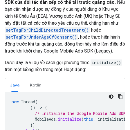
SDK của đối tác dàn xếp có thể tải trước quảng cáo.
Nếu
bạn cần nhận được sự đồng ý của người dùng ở Khu vực
kinh tế Châu Âu (EEA), Vương quốc Anh (UK) hoặc Thuỵ Sĩ,
hãy đặt tất cả các cờ theo yêu cầu cụ thể, chẳng hạn như
setTagForChildDirectedTreatment()
hoặc
setTagForUnderAgeOfConsent()
, hoặc thực hiện hành
động trước khi tải quảng cáo, đồng thời hãy nhớ làm điều đó
trước khi khởi chạy
Google Mobile Ads SDK (Legacy)
.
Dưới đây là ví dụ về cách gọi phương thức
initialize()
trên một luồng nền trong một Hoạt động:
Java
Kotlin
new
Thread
(
()
-
>
{
// Initialize the Google Mobile Ads SDK 
MobileAds
.
initialize
(
this
,
initializatio
})