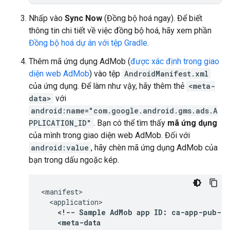
Nhấp vào
Sync Now
(Đồng bộ hoá ngay). Để biết
thông tin chi tiết về việc đồng bộ hoá, hãy xem phần
Đồng bộ hoá dự án với tệp Gradle
.
Thêm mã ứng dụng AdMob (
được xác định trong giao
diện web AdMob
) vào tệp
AndroidManifest.xml
của ứng dụng. Để làm như vậy, hãy thêm thẻ
<meta-
data>
với
android:name="com.google.android.gms.ads.A
PPLICATION_ID"
. Bạn có thể tìm thấy
mã ứng dụng
của mình trong giao diện web AdMob. Đối với
android:value
, hãy chèn mã ứng dụng AdMob của
bạn trong dấu ngoặc kép.
<!--
Sample
AdMob
app
ID:
ca-app-pub-39