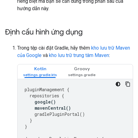
riêng biệt mà bạn sẽ cần dùng trong phần sau của
hướng dẫn này.
Định cấu hình ứng dụng
Trong tệp cài đặt Gradle, hãy thêm
kho lưu trữ Maven
của Google
và
kho lưu trữ trung tâm Maven
:
Kotlin
Groovy
pluginManagement
{
repositories
{
google
()
mavenCentral
()
gradlePluginPortal
()
}
}