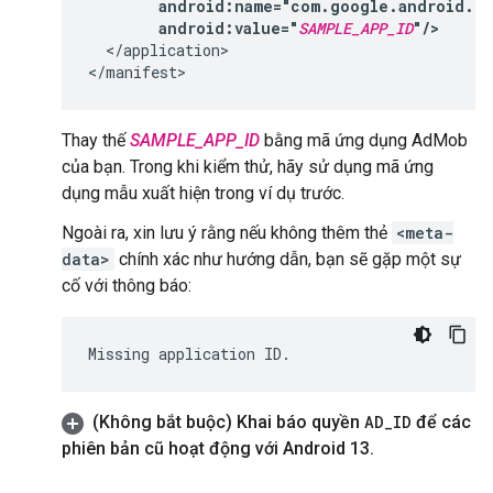
android:value="
SAMPLE_APP_ID
"/>
</application>

Thay thế
SAMPLE_APP_ID
bằng mã ứng dụng AdMob
của bạn. Trong khi kiểm thử, hãy sử dụng mã ứng
dụng mẫu xuất hiện trong ví dụ trước.
Ngoài ra, xin lưu ý rằng nếu không thêm thẻ
<meta-
data>
chính xác như hướng dẫn, bạn sẽ gặp một sự
cố với thông báo:
(Không bắt buộc) Khai báo quyền
AD
_
ID
để các
phiên bản cũ hoạt động với Android 13
.