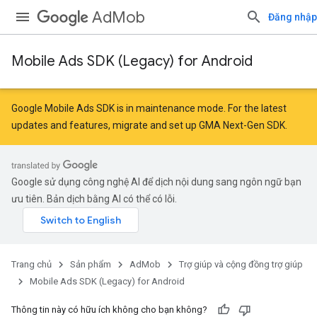
AdMob
Đăng nhập
Mobile Ads SDK (Legacy) for Android
Google Mobile Ads SDK is in maintenance mode. For the latest
updates and features,
migrate
and
set up GMA Next-Gen SDK
.
Google sử dụng công nghệ AI để dịch nội dung sang ngôn ngữ bạn
ưu tiên. Bản dịch bằng AI có thể có lỗi.
Trang chủ
Sản phẩm
AdMob
Trợ giúp và cộng đồng trợ giúp
Mobile Ads SDK (Legacy) for Android
Thông tin này có hữu ích không cho bạn không?