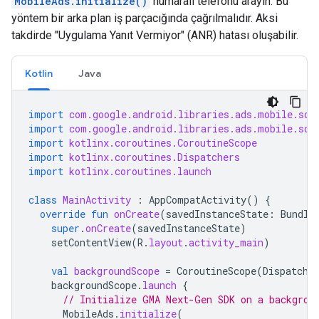
MobileAds.initialize()
numaralı telefonu arayın. Bu
yöntem bir arka plan iş parçacığında çağrılmalıdır. Aksi
takdirde "Uygulama Yanıt Vermiyor" (ANR) hatası oluşabilir.
Kotlin
Java
import
com.google.android.libraries.ads.mobile.sdk
import
com.google.android.libraries.ads.mobile.sdk
import
kotlinx.coroutines.CoroutineScope
import
kotlinx.coroutines.Dispatchers
import
kotlinx.coroutines.launch
class
MainActivity
:
AppCompatActivity
()
{
override
fun
onCreate
(
savedInstanceState
:
Bundle
super
.
onCreate
(
savedInstanceState
)
setContentView
(
R
.
layout
.
activity_main
)
val
backgroundScope
=
CoroutineScope
(
Dispatche
backgroundScope
.
launch
{
// Initialize 
GMA Next-Gen SDK
 on a backgrou
MobileAds
.
initialize
(