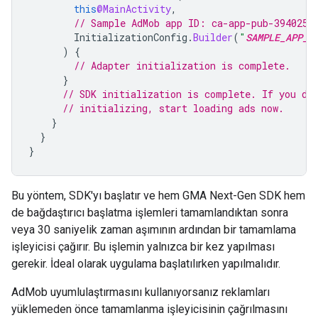
this
@MainActivity
,
// Sample AdMob app ID: ca-app-pub-3940256
InitializationConfig
.
Builder
(
"
SAMPLE_APP_I
)
{
// Adapter initialization is complete.
}
// SDK initialization is complete. If you do
// initializing, start loading ads now.
}
}
}
Bu yöntem, SDK'yı başlatır ve hem
GMA Next-Gen SDK
hem
de bağdaştırıcı başlatma işlemleri tamamlandıktan sonra
veya 30 saniyelik zaman aşımının ardından bir tamamlama
işleyicisi çağırır. Bu işlemin yalnızca bir kez yapılması
gerekir. İdeal olarak uygulama başlatılırken yapılmalıdır.
AdMob uyumlulaştırmasını kullanıyorsanız reklamları
yüklemeden önce tamamlanma işleyicisinin çağrılmasını