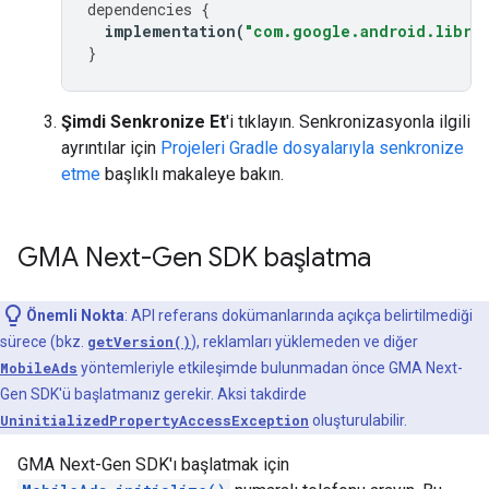
dependencies
{
implementation
(
"com.google.android.librar
}
Şimdi Senkronize Et
'i tıklayın. Senkronizasyonla ilgili
ayrıntılar için
Projeleri Gradle dosyalarıyla senkronize
etme
başlıklı makaleye bakın.
GMA Next-Gen SDK
başlatma
Önemli Nokta
: API referans dokümanlarında açıkça belirtilmediği
sürece (bkz.
getVersion()
), reklamları yüklemeden ve diğer
MobileAds
yöntemleriyle etkileşimde bulunmadan önce
GMA Next-
Gen SDK
'ü başlatmanız gerekir. Aksi takdirde
UninitializedPropertyAccessException
oluşturulabilir.
GMA Next-Gen SDK
'ı başlatmak için