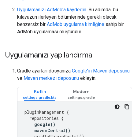
Uygulamanızı AdMob'a kaydedin
. Bu adımda, bu
kılavuzun ilerleyen bölümlerinde gerekli olacak
benzersiz bir
AdMob uygulama kimliğine
sahip bir
AdMob uygulaması oluşturulur.
Uygulamanızı yapılandırma
Gradle ayarları dosyanıza
Google'ın Maven deposunu
ve
Maven merkezi deposunu
ekleyin:
Kotlin
Modern
pluginManagement
{
repositories
{
google
()
mavenCentral
()
gradlePluginPortal
()