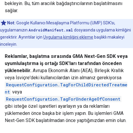
bekleyin. Bu, tüm aracılık bağdaştırıcılarının başlatılmasını
sağlar.
Not:
Google Kullanıcı Mesajlaşma Platformu (UMP) SDK'sı,
uygulamanızın
AndroidManifest.xml
dosyasında uygulama kimliğini
gerektirir. Ayrıntılar için
Uygulama kimliğini ekleme
başlıklı makaleyi
inceleyin.
Reklamlar, başlatma sırasında
GMA Next-Gen SDK
veya
uyumlulaştırma iş ortağı SDK'ları tarafından önceden
yüklenebilir.
Avrupa Ekonomik Alanı (AEA), Birleşik Krallık
veya İsviçre'deki kullanıcılardan izin almanız gerekiyorsa
RequestConfiguration.TagForChildDirectedTreatme
nt
veya
RequestConfiguration.TagForUnderAgeOfConsent
gibi isteğe özel işaretleri ayarlayın ya da reklamları
yüklemeden önce başka bir işlem yapın. Bu işlemleri
GMA
Next-Gen SDK
başlatılmadan önce yaptığınızdan emin olun.