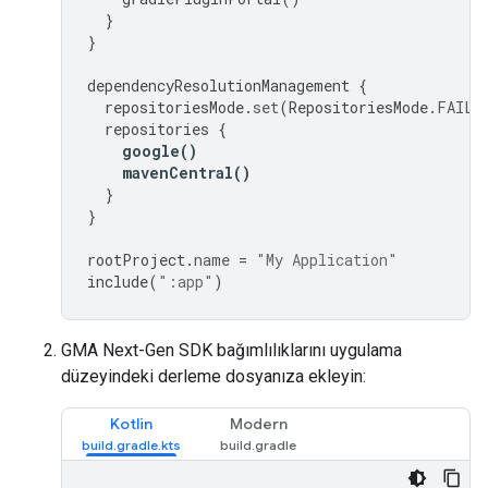
}
}
dependencyResolutionManagement
{
repositoriesMode
.
set
(
RepositoriesMode
.
FAIL_
repositories
{
google
()
mavenCentral
()
}
}
rootProject
.
name
=
"My Application"
include
(
":app"
)
GMA Next-Gen SDK
bağımlılıklarını uygulama
düzeyindeki derleme dosyanıza ekleyin:
Kotlin
Modern