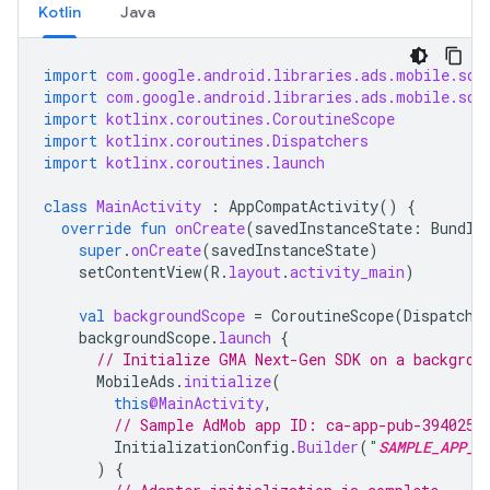
Kotlin
Java
import
com.google.android.libraries.ads.mobile.sdk
import
com.google.android.libraries.ads.mobile.sdk
import
kotlinx.coroutines.CoroutineScope
import
kotlinx.coroutines.Dispatchers
import
kotlinx.coroutines.launch
class
MainActivity
:
AppCompatActivity
()
{
override
fun
onCreate
(
savedInstanceState
:
Bundle
super
.
onCreate
(
savedInstanceState
)
setContentView
(
R
.
layout
.
activity_main
)
val
backgroundScope
=
CoroutineScope
(
Dispatche
backgroundScope
.
launch
{
// Initialize 
GMA Next-Gen SDK
 on a backgrou
MobileAds
.
initialize
(
this
@MainActivity
,
// Sample AdMob app ID: ca-app-pub-3940256
InitializationConfig
.
Builder
(
"
SAMPLE_APP_I
)
{