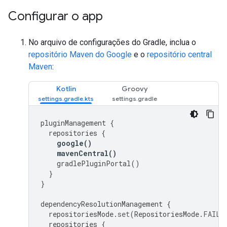
Configurar o app
No arquivo de configurações do Gradle, inclua o
repositório Maven do Google
e o
repositório central
Maven
:
Kotlin
Groovy
pluginManagement
{
repositories
{
google
()
mavenCentral
()
gradlePluginPortal
()
}
}
dependencyResolutionManagement
{
repositoriesMode
.
set
(
RepositoriesMode
.
FAIL_
repositories
{