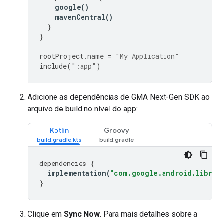
google
()
mavenCentral
()
}
}
rootProject
.
name
=
"My Application"
include
(
":app"
)
Adicione as dependências de
GMA Next-Gen SDK
ao
arquivo de build no nível do app:
Kotlin
Groovy
dependencies
{
implementation
(
"com.google.android.librar
}
Clique em
Sync Now
. Para mais detalhes sobre a