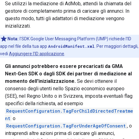
Se utilizzi la mediazione di AdMob, attendi la chiamata del
gestore di completamento prima di caricare gli annunci. In
questo modo, tutti gli adattatori di mediazione vengono
inizializzati.
Nota:
l'SDK Google User Messaging Platform (UMP) richiede l'ID
app nel file della tua app
AndroidManifest.xml
. Per maggiori dettagli,
vedi
Aggiungere l'ID applicazione
.
Gli annunci potrebbero essere precaricati da
GMA
Next-Gen SDK
o dagli SDK dei partner di mediazione al
momento dell'inizializzazione.
Se devi ottenere il
consenso degli utenti nello Spazio economico europeo
(SEE), nel Regno Unito o in Svizzera, imposta eventuali flag
specifici della richiesta, ad esempio
RequestConfiguration.TagForChildDirectedTreatme
nt
o
RequestConfiguration.TagForUnderAgeOfConsent
, o
intraprendi altre azioni prima di caricare gli annunci,