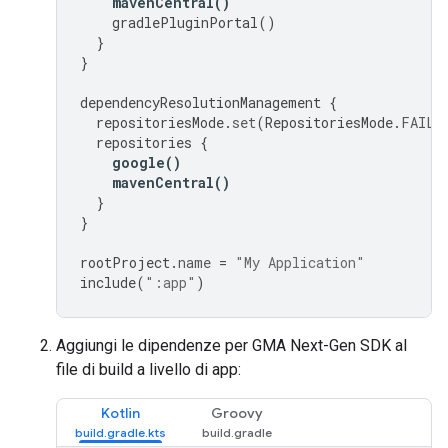
mavenCentral
()
gradlePluginPortal
()
}
}
dependencyResolutionManagement
{
repositoriesMode
.
set
(
RepositoriesMode
.
FAIL_
repositories
{
google
()
mavenCentral
()
}
}
rootProject
.
name
=
"My Application"
include
(
":app"
)
Aggiungi le dipendenze per
GMA Next-Gen SDK
al
file di build a livello di app:
Kotlin
Groovy