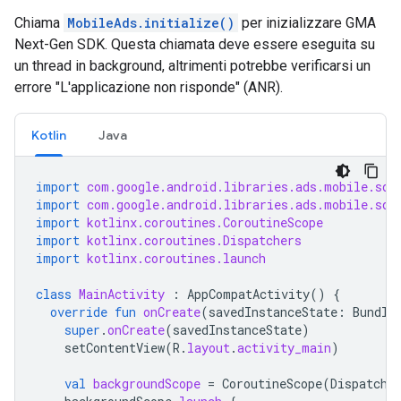
Chiama
MobileAds.initialize()
per inizializzare
GMA
Next-Gen SDK
. Questa chiamata deve essere eseguita su
un thread in background, altrimenti potrebbe verificarsi un
errore "L'applicazione non risponde" (ANR).
Kotlin
Java
import
com.google.android.libraries.ads.mobile.sdk
import
com.google.android.libraries.ads.mobile.sdk
import
kotlinx.coroutines.CoroutineScope
import
kotlinx.coroutines.Dispatchers
import
kotlinx.coroutines.launch
class
MainActivity
:
AppCompatActivity
()
{
override
fun
onCreate
(
savedInstanceState
:
Bundle
super
.
onCreate
(
savedInstanceState
)
setContentView
(
R
.
layout
.
activity_main
)
val
backgroundScope
=
CoroutineScope
(
Dispatche