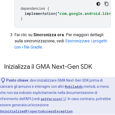
dependencies
{
implementation
(
"com.google.android.librar
}
Fai clic su
Sincronizza ora
. Per maggiori dettagli
sulla sincronizzazione, vedi
Sincronizzare i progetti
con i file Gradle
.
Inizializza il
GMA Next-Gen SDK
Punto chiave
: devi inizializzare
GMA Next-Gen SDK
prima di
caricare gli annunci e interagire con altri
MobileAds
metodi, a meno
che non sia indicato esplicitamente nella documentazione di
riferimento dell'API (vedi
getVersion()
). In caso contrario, potrebbe
essere generata un'eccezione
UninitializedPropertyAccessException
.