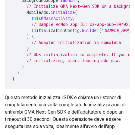
backgroundScope
.
launch
{
// Initialize 
GMA Next-Gen SDK
 on a backgrou
MobileAds
.
initialize
(
this
@MainActivity
,
// Sample AdMob app ID: ca-app-pub-3940256
InitializationConfig
.
Builder
(
"
SAMPLE_APP_I
)
{
// Adapter initialization is complete.
}
// SDK initialization is complete. If you do
// initializing, start loading ads now.
}
}
}
Questo metodo inizializza l'SDK e chiama un listener di
completamento una volta completate le inizializzazioni di
entrambi
GMA Next-Gen SDK
e dell'adattatore o dopo un
timeout di 30 secondi. Questa operazione deve essere
eseguita una sola volta, idealmente all'avvio dell'app.