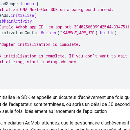
undScope
.
launch
{
itialize 
GMA Next-Gen SDK
 on a background thread.
eAds
.
initialize
(
s
@MainActivity
,
Sample AdMob app ID: ca-app-pub-3940256099942544~3347511
tializationConfig
.
Builder
(
"
SAMPLE_APP_ID
"
).
build
()
Adapter initialization is complete.
K initialization is complete. If you don't want to wait 
itializing, start loading ads now.
itialise le SDK et appelle un écouteur d'achèvement une fois que
 de l'adaptateur sont terminées, ou après un délai de 30 seconde
 seule fois, idéalement au lancement de l'application.
 la médiation AdMob, attendez que le gestionnaire d'achèvement 
la permet de s'assurer que tous les adaptateurs de médiation so