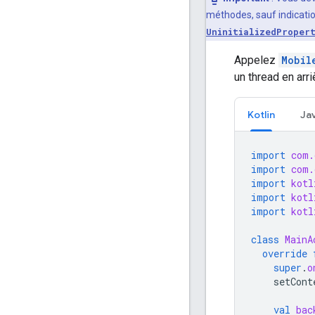
méthodes, sauf indicatio
UninitializedProper
Appelez
Mobil
un thread en arri
Kotlin
Ja
import
com.
import
com.
import
kotl
import
kotl
import
kotl
class
MainA
override
super
.
o
setCont
val
bac