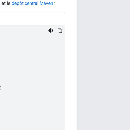
e
et le
dépôt central Maven
:
)