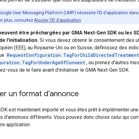
Google User Messaging Platform (UMP) nécessite l'ID d'application dans 
ir plus, consultez
Ajouter l'ID d'application
.
peuvent être préchargées par
GMA Next-Gen SDK
ou les S
e l'initialisation.
Si vous devez obtenir le consentement des ut
péen (EEE), au Royaume-Uni ou en Suisse, définissez des indica
que
RequestConfiguration.TagForChildDirectedTreatment
guration.TagForUnderAgeOfConsent
, ou prenez d'autres me
z-vous de le faire avant d'initialiser le
GMA Next-Gen SDK
.
ner un format d'annonce
SDK
est maintenant importé et vous êtes prêt à implémenter u
s d'annonces différents. Vous pouvez donc choisir celui qui cor
tre application.