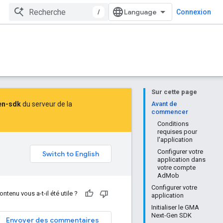
/
Connexion
Sur cette page
en-sdk
du serveur de la
Avant de
commencer
Conditions
requises pour
l'application
e
Configurer votre
application dans
votre compte
AdMob
Configurer votre
ontenu vous a-t-il été utile ?
application
Initialiser le GMA
Next-Gen SDK
Envoyer des commentaires