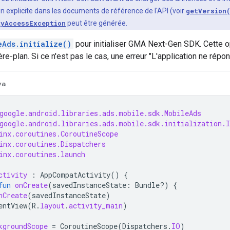
n explicite dans les documents de référence de l'API (voir
getVersion
tyAccessException
peut être générée.
eAds.initialize()
pour initialiser
GMA Next-Gen SDK
. Cette 
ère-plan. Si ce n'est pas le cas, une erreur "L'application ne rép
va
google.android.libraries.ads.mobile.sdk.MobileAds
google.android.libraries.ads.mobile.sdk.initialization.I
inx.coroutines.CoroutineScope
inx.coroutines.Dispatchers
inx.coroutines.launch
ctivity
:
AppCompatActivity
()
{
fun
onCreate
(
savedInstanceState
:
Bundle?)
{
nCreate
(
savedInstanceState
)
entView
(
R
.
layout
.
activity_main
)
kgroundScope
=
CoroutineScope
(
Dispatchers
.
IO
)