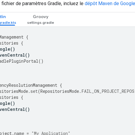
 fichier de paramètres Gradle, incluez le
dépôt Maven de Googl
lin
Groovy
Management
{
sitories
{
ogle
()
venCentral
()
adlePluginPortal
()
encyResolutionManagement
{
sitoriesMode
.
set
(
RepositoriesMode
.
FAIL_ON_PROJECT_REPOS
sitories
{
ogle
()
venCentral
()
oject
.
name
=
"My Application"