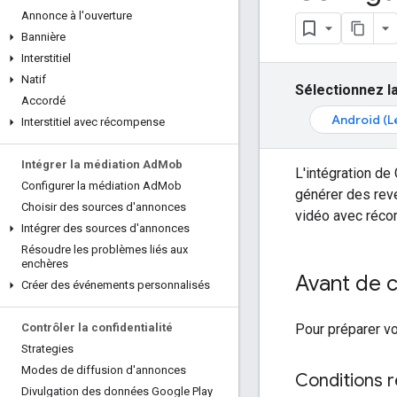
Annonce à l'ouverture
Bannière
Interstitiel
Natif
Sélectionnez la
Accordé
Android (L
Interstitiel avec récompense
Intégrer la médiation Ad
Mob
L'intégration de
Configurer la médiation Ad
Mob
générer des reve
Choisir des sources d'annonces
vidéo avec réco
Intégrer des sources d'annonces
Résoudre les problèmes liés aux
enchères
Avant de
Créer des événements personnalisés
Pour préparer v
Contrôler la confidentialité
Strategies
Modes de diffusion d'annonces
Conditions r
Divulgation des données Google Play