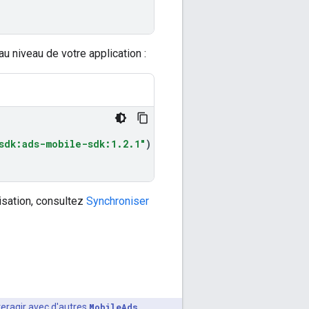
au niveau de votre application :
sdk:ads-mobile-sdk:1.2.1"
)
isation, consultez
Synchroniser
eragir avec d'autres
MobileAds