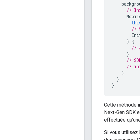
backgro
// In
Mobil
thi
// 
Ini
)
{
// 
}
// SD
// in
}
}
}
Cette méthode in
Next-Gen SDK
et
effectuée qu'une
Si vous utilisez
des annonces. Ce