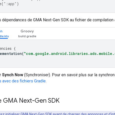
e
(
":app"
)
es dépendances de
GMA Next-Gen SDK
au fichier de compilation 
in
Groovy
encies
{
ementation
(
"com.google.android.libraries.ads.mobile.
ur
Synch Now
(Synchroniser). Pour en savoir plus sur la synchron
s avec des fichiers Gradle
.
le
GMA Next-Gen SDK
ez initialiser
GMA Next-Gen SDK
avant de charger des annonces et d'int