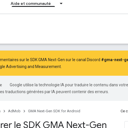
Aide et communauté
entaires sur le SDK GMA Next-Gen sur le canal Discord
#gma-next-g
le Advertising and Measurement.
Google utilise la technologie IA pour traduire le contenu dans votr
es traductions générées par IA peuvent contenir des erreurs.
s
AdMob
GMA Next-Gen SDK for Android
Ce c
rer le SDK GMA Next-Gen