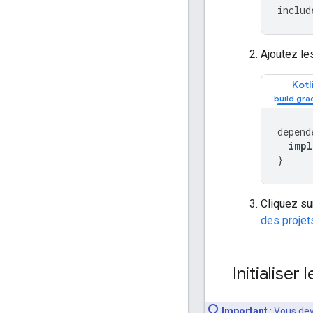
includ
Ajoutez l
Kotl
depend
impl
}
Cliquez s
des projet
Initialiser 
Important
: Vous dev