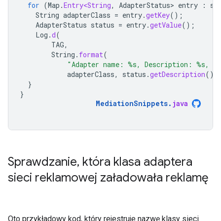
for
(
Map
.
Entry<String
,
AdapterStatus
>
entry
:
st
String
adapterClass
=
entry
.
getKey
();
AdapterStatus
status
=
entry
.
getValue
();
Log
.
d
(
TAG
,
String
.
format
(
"Adapter name: %s, Description: %s, L
adapterClass
,
status
.
getDescription
(),
}
}
MediationSnippets
.
java
Sprawdzanie
,
która klasa adaptera
sieci reklamowej załadowała reklamę
Oto przykładowy kod, który rejestruje nazwę klasy sieci