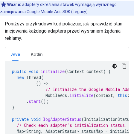
Ważne:
adaptery określania stawek wymagają wyraźnego
zainicjowania
Google Mobile Ads SDK (Legacy)
.
Poniższy przykładowy kod pokazuje, jak sprawdzić stan
inicjowania każdego adaptera przed wysłaniem żądania
reklamy.
Java
Kotlin
public
void
initialize
(
Context
context
)
{
new
Thread
(
()
-
// Initialize the Google Mobile Ads 
MobileAds
.
initialize
(
context
,
this
::
.
start
();
}
private
void
logAdapterStatus
(
InitializationStatus
// Check each adapter's initialization status.
Map<String
,
AdapterStatus
>
statusMap
=
initializa