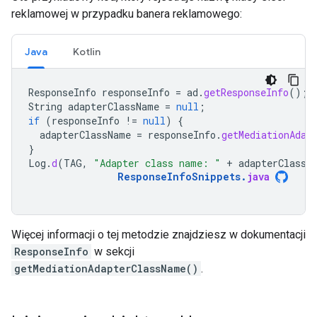
reklamowej w przypadku banera reklamowego:
Java
Kotlin
ResponseInfo
responseInfo
=
ad
.
getResponseInfo
();
String
adapterClassName
=
null
;
if
(
responseInfo
!=
null
)
{
adapterClassName
=
responseInfo
.
getMediationAdap
}
Log
.
d
(
TAG
,
"Adapter class name: "
+
adapterClassN
ResponseInfoSnippets
.
java
Więcej informacji o tej metodzie znajdziesz w dokumentacji
ResponseInfo
w sekcji
getMediationAdapterClassName()
.