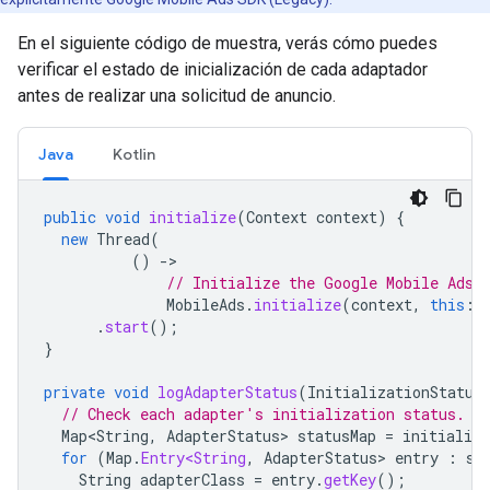
En el siguiente código de muestra, verás cómo puedes
verificar el estado de inicialización de cada adaptador
antes de realizar una solicitud de anuncio.
Java
Kotlin
public
void
initialize
(
Context
context
)
{
new
Thread
(
()
-
// Initialize the Google Mobile Ads 
MobileAds
.
initialize
(
context
,
this
::
.
start
();
}
private
void
logAdapterStatus
(
InitializationStatus
// Check each adapter's initialization status.
Map<String
,
AdapterStatus
>
statusMap
=
initializa
for
(
Map
.
Entry<String
,
AdapterStatus
>
entry
:
st
String
adapterClass
=
entry
.
getKey
();