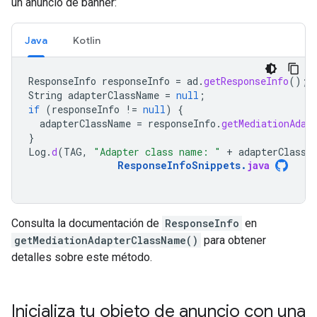
un anuncio de banner:
Java
Kotlin
ResponseInfo
responseInfo
=
ad
.
getResponseInfo
();
String
adapterClassName
=
null
;
if
(
responseInfo
!=
null
)
{
adapterClassName
=
responseInfo
.
getMediationAdap
}
Log
.
d
(
TAG
,
"Adapter class name: "
+
adapterClassN
ResponseInfoSnippets
.
java
Consulta la documentación de
ResponseInfo
en
getMediationAdapterClassName()
para obtener
detalles sobre este método.
Inicializa tu objeto de anuncio con una