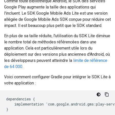
Comme toute bibliothèque Android, le SDK des services
Google Play augmente la taille des applications qui
l'incluent. Le SDK Google Mobile Ads Lite est une version
allégée de
Google Mobile Ads SDK
conçue pour réduire cet
impact. Il est beaucoup plus petit que le SDK standard.
En plus de sa taille réduite, l'utilisation du SDK Lite diminue
le nombre total de méthodes référencées dans une
application. Cela est particulièrement utile lors du
déploiement sur des versions plus anciennes d'Android, où
les développeurs peuvent atteindre la
limite de référence
de 64 000
.
Voici comment configurer Gradle pour intégrer le SDK Lite à
votre application :
dependencies
{
implementation
'
com
.
google
.
android
.
gms
:
play
-
serv
}