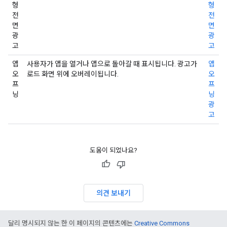
형
형
전
전
면
면
광
광
고
고
앱
사용자가 앱을 열거나 앱으로 돌아갈 때 표시됩니다. 광고가
앱
오
로드 화면 위에 오버레이됩니다.
오
프
프
닝
닝
광
고
도움이 되었나요?
의견 보내기
달리 명시되지 않는 한 이 페이지의 콘텐츠에는
Creative Commons