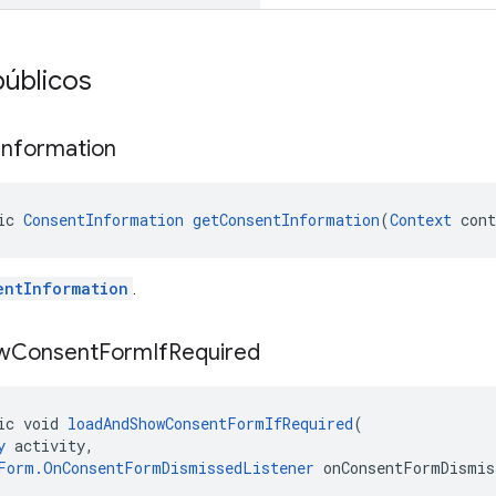
úblicos
Information
ic 
ConsentInformation
getConsentInformation
(
Context
 con
entInformation
.
w
Consent
Form
If
Required
ic void 
loadAndShowConsentFormIfRequired
(
y
 activity,
Form.OnConsentFormDismissedListener
 onConsentFormDismis