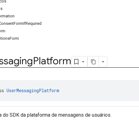
cos
os
ormation
onsentFormIfRequired
orm
ptionsForm
ssaging
Platform
ss 
UserMessagingPlatform
a do SDK da plataforma de mensagens de usuários.