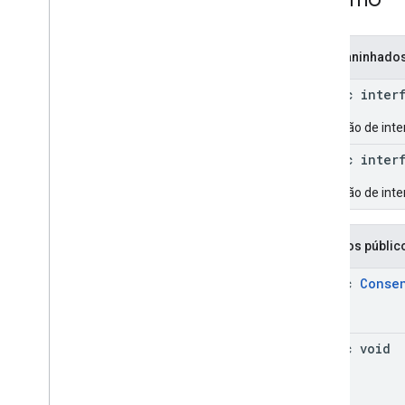
Tipos aninhado
public inter
Definição de int
public inter
Definição de int
Métodos públic
static
Conse
static void