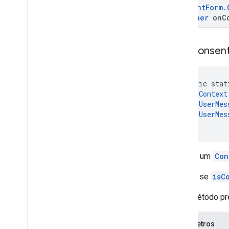
Consent
Form
.
Listener
on
C
load
Consen
public stat
Context
UserMes
UserMes
)
Carrega um
Con
Verifica se
isC
Esse método pre
Parâmetros