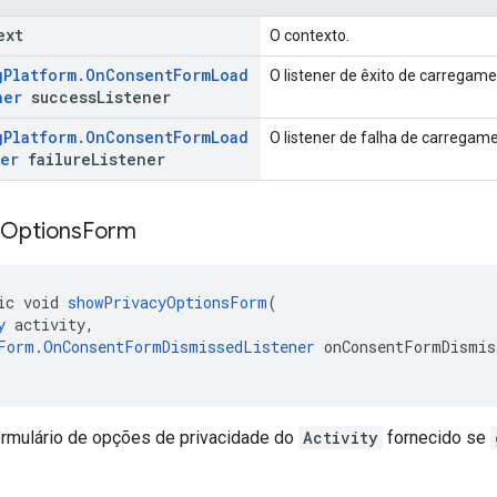
ext
O contexto.
g
Platform
.
On
Consent
Form
Load
O listener de êxito de carregam
ner
success
Listener
g
Platform
.
On
Consent
Form
Load
O listener de falha de carregam
ner
failure
Listener
Options
Form
ic void 
showPrivacyOptionsForm
(
y
 activity,
Form.OnConsentFormDismissedListener
 onConsentFormDismis
rmulário de opções de privacidade do
Activity
fornecido se