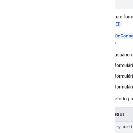
Carrega um form
REQUIRED
.
Chama
OnConse
motivos:
o usuário 
o formulár
o formulár
o formulár
Esse método pre
Parâmetros
Activity
acti