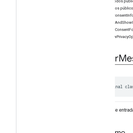
Consent
Request
Parameters
.
Métodos públi
Builder
Métodos públic
Form
Error
getConsentInf
User
Messaging
Platform
loadAndShowC
Enums
loadConsentF
Anotações
showPrivacyO
User
Me
public final cla
Ponto de entrad
Resumo