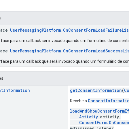
s
face
UserMessagingPlatform.OnConsentFormLoadFailureLis
erface para um callback ser invocado quando um formulário de consent
face
UserMessagingPlatform.OnConsentFormLoadSuccessLi
erface para um callback que será invocado quando um formulário de co
os
nt
Information
getConsentInformation
(
C
ConsentInformati
Recebe o
loadAndShowConsentFormI
Activity
activity,
ConsentForm.OnConsen
mDismissedListener