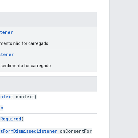
tener
imento não for carregado.
stener
nsentimento for carregado.
ontext
context)
on
.
fRequired
(
tFormDismissedListener
onConsentFor