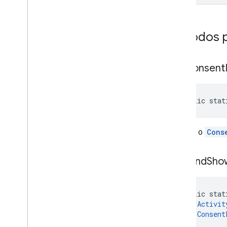
Métodos p
get
Consent
public stat
Recebe o
Cons
load
And
Sho
public stat
Activit
Consent
)