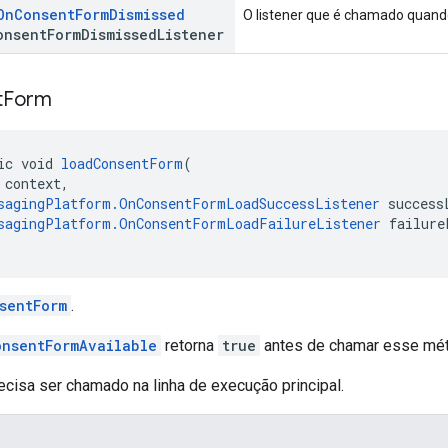
On
Consent
Form
Dismissed
O listener que é chamado quand
onsent
Form
Dismissed
Listener
t
Form
ic void 
loadConsentForm
(
 context,
sagingPlatform.OnConsentFormLoadSuccessListener
 success
sagingPlatform.OnConsentFormLoadFailureListener
 failure
sentForm
.
onsentFormAvailable
retorna
true
antes de chamar esse mé
cisa ser chamado na linha de execução principal.