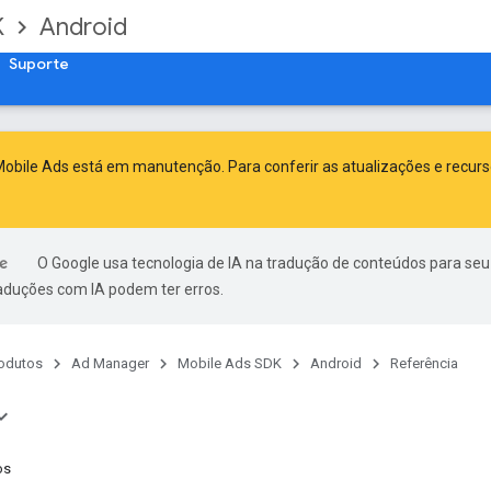
K
Android
Suporte
obile Ads está em manutenção. Para conferir as atualizações e recur
O Google usa tecnologia de IA na tradução de conteúdos para seu
raduções com IA podem ter erros.
odutos
Ad Manager
Mobile Ads SDK
Android
Referência
os