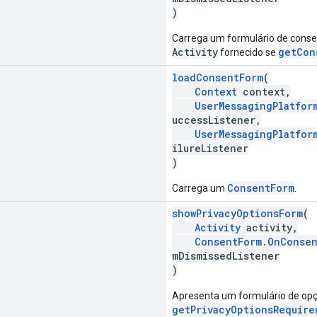
)
Carrega um formulário de cons
Activity
getCon
fornecido se
loadConsentForm
(
Context
context,
UserMessagingPlatfor
uccessListener,
UserMessagingPlatfor
ilureListener
)
ConsentForm
Carrega um
.
showPrivacyOptionsForm
(
Activity
activity,
ConsentForm.OnConsen
mDismissedListener
)
Apresenta um formulário de opç
getPrivacyOptionsRequire