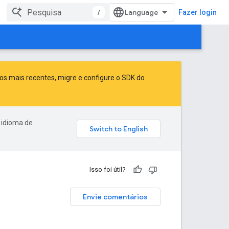
/
Fazer login
sos mais recentes,
migre
e
configure o SDK do
 idioma de
Isso foi útil?
Envie comentários