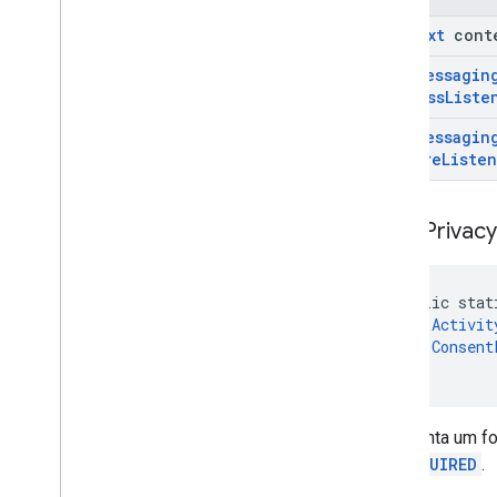
Context
cont
User
Messagin
Success
Liste
User
Messagin
Failure
Liste
show
Privacy
public stat
Activit
Consent
)
Apresenta um fo
for
REQUIRED
.