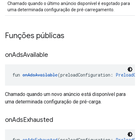
Chamado quando o último anúncio disponível é esgotado para
uma determinada configuração de pré-carregamento.
Funções públicas
on
Ads
Available
fun 
onAdsAvailable
(preloadConfiguration: 
PreloadCo
Chamado quando um novo anúncio está disponível para
uma determinada configuração de pré-carga.
on
Ads
Exhausted
fun 
onAdsExhausted
(preloadConfiguration: 
PreloadCo