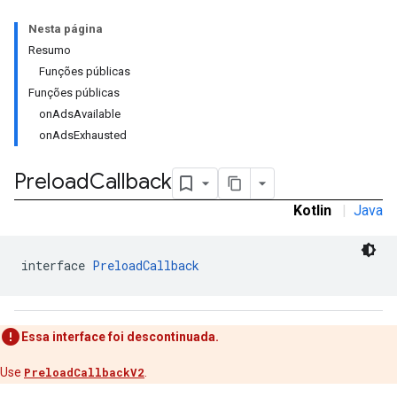
Nesta página
Resumo
Funções públicas
rstitial
Funções públicas
onAdsAvailable
onAdsExhausted
Preload
Callback
Kotlin
|
Java
interface 
PreloadCallback
Essa interface foi descontinuada.
Use
PreloadCallbackV2
.