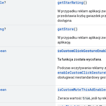
le
?
getStarRating
()
W przypadku reklam aplikacji zw
przedstawia liczbę gwiazdek przy
dostępna.
ng
?
getStore
()
W przypadku reklam aplikacji z
aplikację.
lean
isCustomClickGestureEnab
Ta funkcja została wycofana.
Podczas wczytywania reklamy z
enableCustomClickGesture
obsługiwać niestandardowy gest 
lean
isCustomMuteThisAdEnable
true
Zwraca wartość
, jeśli tę