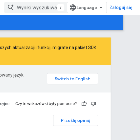
/
Zaloguj się
ych aktualizacji i funkcji,
migrate
na
pakiet SDK
rowany język.
ncyjne
Czy te wskazówki były pomocne?
Prześlij opinię