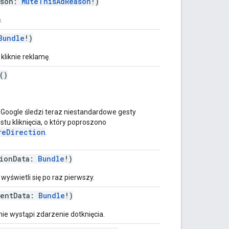
ason:
MuteThisAdReason
!)
.
Bundle
!)
kliknie reklamę.
()
 Google śledzi teraz niestandardowe gesty
stu kliknięcia, o który poproszono
reDirection
.
sionData:
Bundle
!)
yświetli się po raz pierwszy.
ventData:
Bundle
!)
ie wystąpi zdarzenie dotknięcia.