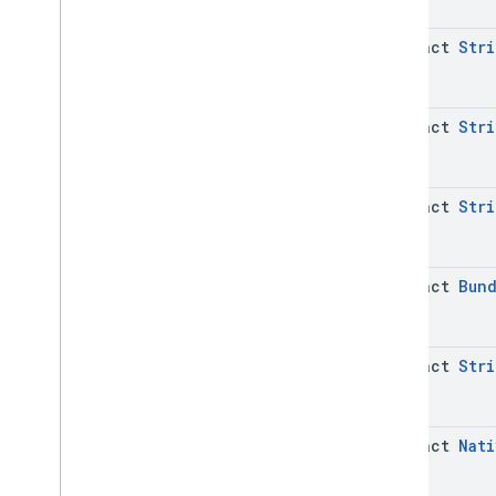
abstract
Stri
abstract
Stri
abstract
Stri
abstract
Bun
abstract
Stri
abstract
Nati