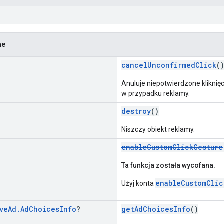
ne
cancelUnconfirmedClick
(
Anuluje niepotwierdzone kliknię
w przypadku reklamy.
destroy
()
Niszczy obiekt reklamy.
enableCustomClickGesture
Ta funkcja została wycofana.
enableCustomClic
Użyj konta
ve
Ad
.
Ad
Choices
Info
?
getAdChoicesInfo
()