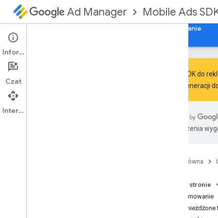
Mobile Ads SD
Ad Manager
Przewodniki
Materiały referencyjne
Pobieranie
Informacje
Pakiet SDK do rekl
Czat
nowej generacji d
Pakiet SDK do reklam mobilnych
Google
Interfejs API
com
.
google
.
android
.
gms
.
ads
Tłumaczenia wyge
com
.
google
.
android
.
gms
.
ads
.
admanager
com
.
google
.
android
.
gms
.
ads
.
appopen
Strona główna
com
.
google
.
android
.
gms
.
ads
.
formats
Na tej stronie
com
.
google
.
android
.
gms
.
ads
.
h5
Podsumowanie
com
.
google
.
android
.
gms
.
ads
.
initialization
Zagnieżdżone 