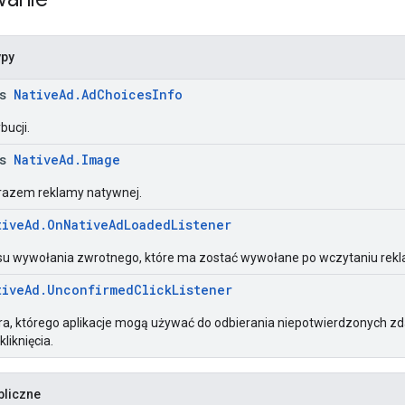
ypy
ss
NativeAd.AdChoicesInfo
bucji.
ss
NativeAd.Image
razem reklamy natywnej.
tiveAd.OnNativeAdLoadedListener
ejsu wywołania zwrotnego, które ma zostać wywołane po wczytaniu rek
tiveAd.UnconfirmedClickListener
ora, którego aplikacje mogą używać do odbierania niepotwierdzonych zda
liknięcia.
bliczne