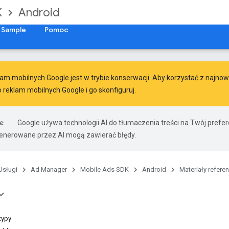
K
Android
Sample
Pomoc
am mobilnych Google jest w trybie konserwacji. Aby korzystać z najnowsz
o reklam mobilnych Google
i go skonfiguruj.
Google używa technologii AI do tłumaczenia treści na Twój prefe
nerowane przez AI mogą zawierać błędy.
Usługi
Ad Manager
Mobile Ads SDK
Android
Materiały refere
typy