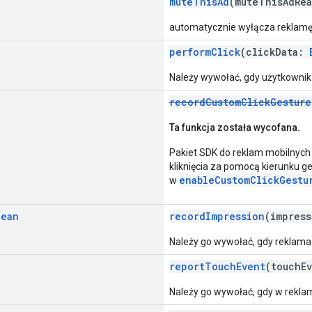
muteThisAd
(muteThisAdRe
automatycznie wyłącza reklamę
performClick
(clickData:
Należy wywołać, gdy użytkownik 
recordCustomClickGesture
Ta funkcja została wycofana.
Pakiet SDK do reklam mobilnych
kliknięcia za pomocą kierunku ge
enableCustomClickGestu
w
lean
recordImpression
(impres
Należy go wywołać, gdy reklama w
reportTouchEvent
(touchE
Należy go wywołać, gdy w reklam