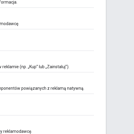
nformacja.
lamodawcę.
eklamie (np. „Kup” lub „Zainstaluj”).
mponentów powiązanych z reklamą natywną.
cy reklamodawcę.