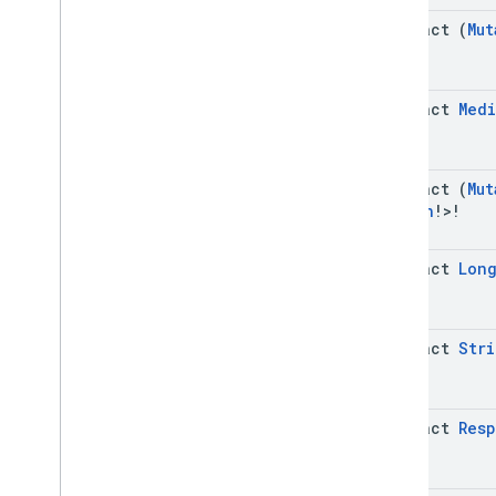
abstract (
Mut
abstract
Medi
abstract (
Mut
Reason
!>!
abstract
Lon
abstract
Stri
abstract
Res