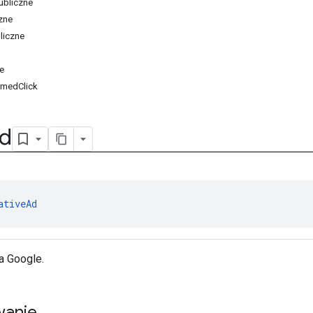
ubliczne
zne
liczne
e
rmedClick
d
ativeAd
a Google.
anie