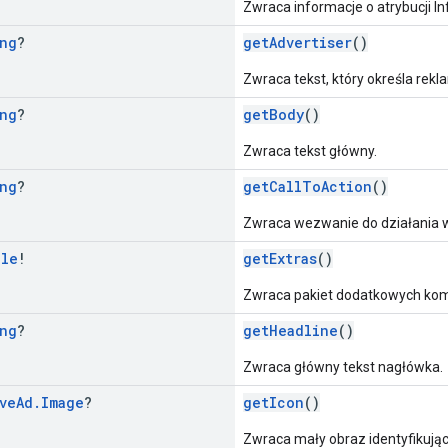
Zwraca informacje o atrybucji I
ng
?
getAdvertiser
()
Zwraca tekst, który określa rek
ng
?
getBody
()
Zwraca tekst główny.
ng
?
getCallToAction
()
Zwraca wezwanie do działania w r
dle
!
getExtras
()
Zwraca pakiet dodatkowych ko
ng
?
getHeadline
()
Zwraca główny tekst nagłówka.
ve
Ad
.
Image
?
getIcon
()
Zwraca mały obraz identyfikują