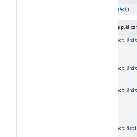
NativeAd
()
Funkcje publicz
abstract
Unit
abstract
Unit
abstract
Unit
abstract
Nati