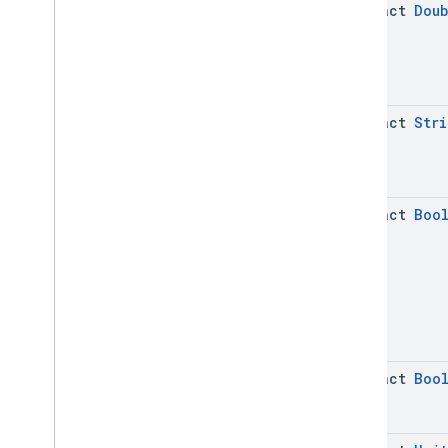
abstract
Doub
abstract
Stri
abstract
Boo
abstract
Boo