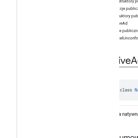
com
.
google
.
android
.
gms
.
ads
.
Konstruktory p
interstitial
Funkcje public
com
.
google
.
android
.
gms
.
ads
.
Konstruktory pub
mediation
NativeAd
com
.
google
.
android
.
gms
.
ads
.
mediation
.
customevent
Funkcje publiczn
com
.
google
.
android
.
gms
.
ads
.
cancelUnconfi
mediation
.
rtb
com
.
google
.
android
.
gms
.
ads
.
nativead
Native
A
Informacje ogólne
Interfejsy
Zajęcia
Widok Informacja
abstract class 
N
Media
View
Reklama natywna
Native
Ad
.
Ad
Choices
Info
Reklama natywn
Native
Ad
.
Image
Nazwy zasobów natywnych
Native
Ad
Options
Podsumow
Native
Ad
Options
.
Builder