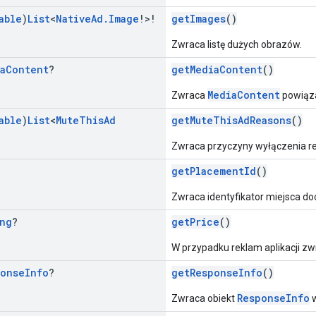
able
)
List
<
Native
Ad
.
Image
!>!
getImages
()
Zwraca listę dużych obrazów.
a
Content
?
getMediaContent
()
MediaContent
Zwraca
powiąza
able
)
List
<
Mute
This
Ad
getMuteThisAdReasons
()
Zwraca przyczyny wyłączenia re
g
getPlacementId
()
Zwraca identyfikator miejsca d
ng
?
getPrice
()
W przypadku reklam aplikacji zw
ponse
Info
?
getResponseInfo
()
ResponseInfo
Zwraca obiekt
w