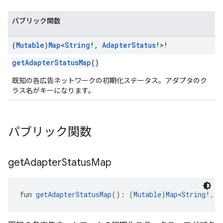
パブリック関数
(
Mutable
)
Map
<
String
!
,
Adapter
Status
!>!
getAdapterStatusMap
()
既知の各広告ネットワークの初期化ステータス。アダプタのク
ラス名がキーになります。
パブリック関数
get
Adapter
Status
Map
fun 
getAdapterStatusMap
(): (
Mutable
)
Map
<
String
!, 
A