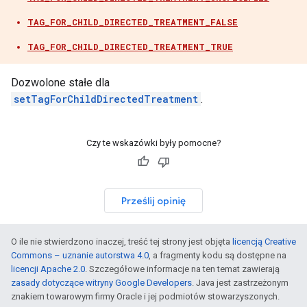
TAG_FOR_CHILD_DIRECTED_TREATMENT_FALSE
TAG_FOR_CHILD_DIRECTED_TREATMENT_TRUE
Dozwolone stałe dla
setTagForChildDirectedTreatment
.
Czy te wskazówki były pomocne?
Prześlij opinię
O ile nie stwierdzono inaczej, treść tej strony jest objęta
licencją Creative
Commons – uznanie autorstwa 4.0
, a fragmenty kodu są dostępne na
licencji Apache 2.0
. Szczegółowe informacje na ten temat zawierają
zasady dotyczące witryny Google Developers
. Java jest zastrzeżonym
znakiem towarowym firmy Oracle i jej podmiotów stowarzyszonych.