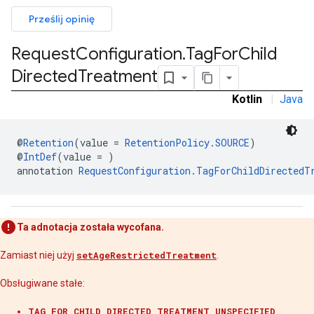
r
Prześlij opinię
Request
Configuration
.
Tag
For
Child
n
Directed
Treatment
Kotlin
|
Java
customevent
tb
@
Retention
(value = 
RetentionPolicy.SOURCE
)
@
IntDef
(value = )
annotation 
RequestConfiguration.TagForChildDirectedT
rstitial
Ta adnotacja została wycofana.
Zamiast niej użyj
setAgeRestrictedTreatment
.
Obsługiwane stałe:
TAG_FOR_CHILD_DIRECTED_TREATMENT_UNSPECIFIED