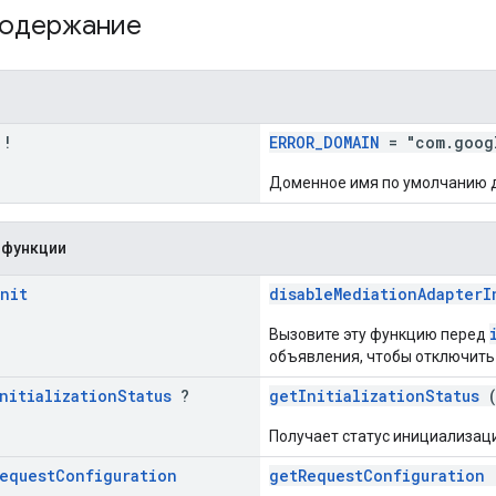
содержание
!
ERROR_DOMAIN
= "com.goog
Доменное имя по умолчанию д
 функции
nit
disableMediationAdapterI
Вызовите эту функцию перед
объявления, чтобы отключить
nitialization
Status
?
getInitializationStatus
(
Получает статус инициализац
equest
Configuration
getRequestConfiguration