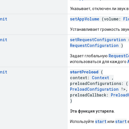
Указывает, отключен ли звук 
nit
setAppVolume
(volume:
Fl
Устанавливает громкость зву
nit
setRequestConfiguration
(
RequestConfiguration
)
RequestC
Задает глобальную
использоваться для каждого
nit
startPreload
(
context:
Context
,
preloadConfigurations: 
PreloadConfiguration
!>,
preloadCallback:
Preload
)
Эта функция устарела.
start
start
Используйте
или
в