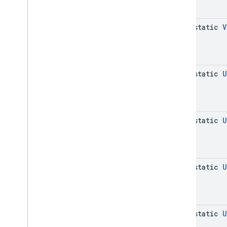
com
.
google
.
android
.
gms
.
ads
.
mediation
.
rtb
java-static
V
com
.
google
.
android
.
gms
.
ads
.
nativead
com
.
google
.
android
.
gms
.
ads
.
preload
com
.
google
.
android
.
gms
.
ads
.
query
java-static
U
com
.
google
.
android
.
gms
.
ads
.
rewarded
com
.
google
.
android
.
gms
.
ads
.
rewardedмежстраничное
объявление
java-static
U
SDK платформы обмена
сообщениями пользователей Google
java-static
U
java-static
U