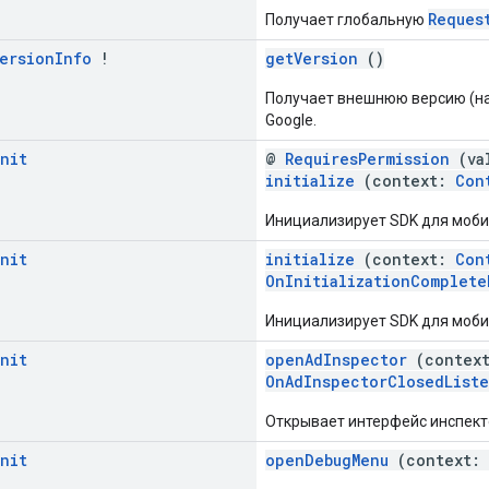
Reques
Получает глобальную
ersion
Info
!
getVersion
()
Получает внешнюю версию (на
Google.
nit
@
RequiresPermission
(va
initialize
(context:
Con
Инициализирует SDK для моби
nit
initialize
(context:
Con
OnInitializationComplete
Инициализирует SDK для моби
nit
openAdInspector
(contex
OnAdInspectorClosedList
Открывает интерфейс инспект
nit
openDebugMenu
(context: