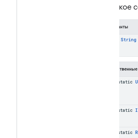
Video
Controller
.
Video
Lifecycle
Краткое 
Callbacks
ВидеоПараметры
Video
Options
.
Builder
Константы
Перечисления
Аннотации
const
String
com
.
google
.
android
.
gms
.
ads
.
admanager
com
.
google
.
android
.
gms
.
ads
.
appopen
Общественные
com
.
google
.
android
.
gms
.
ads
.
formats
java-static
U
com
.
google
.
android
.
gms
.
ads
.
h5
com
.
google
.
android
.
gms
.
ads
.
initialization
com
.
google
.
android
.
gms
.
ads
.
interstitial
,
com
.
google
.
android
.
gms
.
java-static
I
ads
.
interstitial
com
.
google
.
android
.
gms
.
ads
.
mediation
com
.
google
.
android
.
gms
.
ads
.
java-static
R
mediation
.
customevent