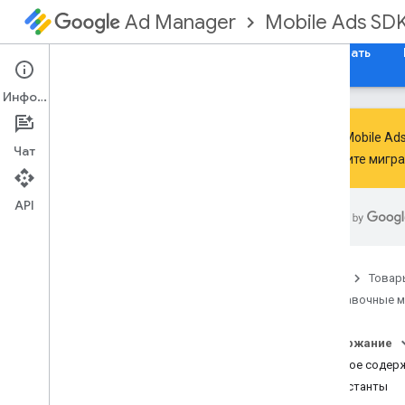
Mobile Ads SD
Ad Manager
Руководства
Справочные материалы
Скачать
Информация
Google Mobile A
Чат
выполните мигр
SDK Google для мобильных
объявлений
API
com
.
google
.
android
.
gms
.
ads
Обзор
Интерфейсы
Главная
Товар
Классы
Справочные 
АннотацияAd
Request
Builder
Ad
Error
Содержание
Ad
Inspector
Error
Краткое содер
Ad
Listener
Константы
Ad
Load
Callback