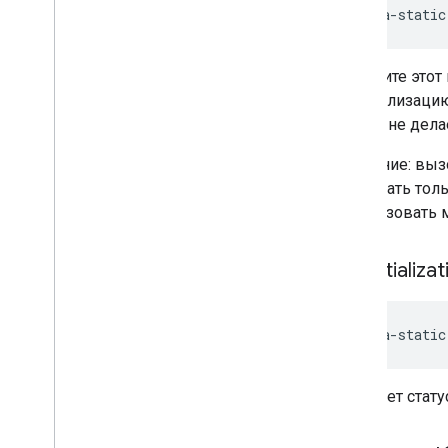
java-static
Вызовите этот
инициализацию
ничего не дела
Внимание: выз
вызывать толь
использовать 
get
Initializa
java-static
Получает стату