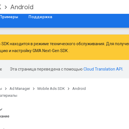
K
Android
Примеры
Поддержка
ds SDK находится в режиме технического обслуживания. Для получ
ацию
и
настройку GMA Next-Gen SDK
.
Эта страница переведена с помощью
Cloud Translation API
.
ы
Ad Manager
Mobile Ads SDK
Android
материалы
жание