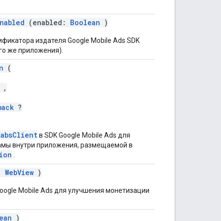
Enabled
(enabled:
Boolean
)
фикатора издателя Google Mobile Ads SDK
ого же приложения).
n
(
,
back
?
absClient
в SDK Google Mobile Ads для
амы внутри приложения, размещаемой в
ion
.
:
WebView
)
oogle Mobile Ads для улучшения монетизации
ean
)