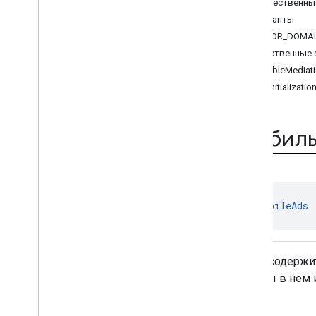
Общественны
Ad
Loader
Константы
Ad
Loader
.
Builder
ERROR_DOMA
запрос объявления
Общественные 
Ad
Request
.
Builder
disableMediati
Размер объявления
getInitializatio
Ad
Value
Просмотр рекламы
Информация об адаптере
Мобиль
ответа
Base
Ad
View
Full
Screen
Content
Callback
Load
Ad
Error
Mediation
Utils
class 
MobileAds
Мобильная реклама
Конфигурация Запроса
Request
Configuration
.
Builder
Класс содержит
Информация об ответе
методы в нем 
Информация о версии
ВидеоКонтроллер