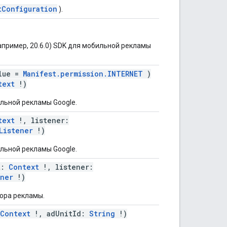
tConfiguration
).
пример, 20.6.0) SDK для мобильной рекламы
lue =
Manifest.permission.INTERNET
)
text
!)
льной рекламы Google.
text
!, listener:
Listener
!)
льной рекламы Google.
t:
Context
!, listener:
ener
!)
ора рекламы.
Context
!, adUnitId:
String
!)