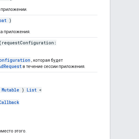
в приложении.
oat
)
ка приложения.
requestConfiguration:
onfiguration
, которая будет
AdRequest
в течение сессии приложения.
(
Mutable
)
List
<
Callback
место этого.