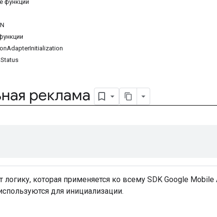
е функции
IN
функции
onAdapterInitialization
nStatus
ная реклама
 логику, которая применяется ко всему SDK Google Mobil
используются для инициализации.