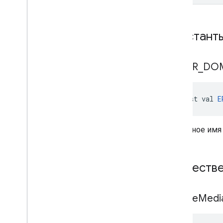
Констант
ERROR
_
DO
const val 
E
Доменное имя 
Обществе
disable
Medi