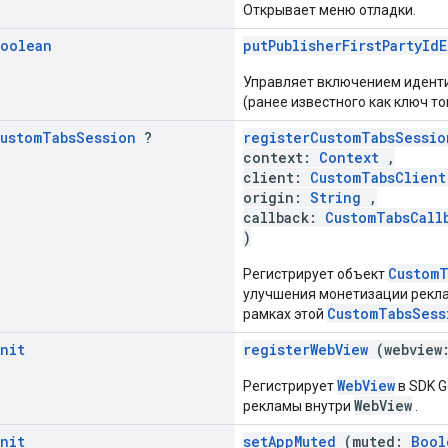
Открывает меню отладки.
oolean
putPublisherFirstPartyId
Управляет включением иденти
(ранее известного как ключ т
ustom
Tabs
Session
?
registerCustomTabsSessio
context:
Context
,
client:
CustomTabsClient
origin:
String
,
callback:
CustomTabsCall
)
CustomT
Регистрирует объект
улучшения монетизации рекл
CustomTabsSess
рамках этой
nit
registerWebView
(webview
WebView
Регистрирует
в SDK G
WebView
рекламы внутри
.
nit
setAppMuted
(muted:
Bool