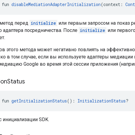
 fun 
disableMediationAdapterInitialization
(context: 
Cont
 метод перед
initialize
или первым запросом на показ р
 адаптера посредничества. После
initialize
или первого
ет.
ов этого метода может негативно повлиять на эффективно
ко в том случае, если вы используете адаптеры медиации 
медиацию Google во время этой сессии приложения (наприм
tion
Status
 fun 
getInitializationStatus
(): 
InitializationStatus
?
с инициализации SDK.