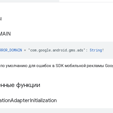
ы
MAIN
RROR_DOMAIN
 = "com.google.android.gms.ads": 
String
!
по умолчанию для ошибок в SDK мобильной рекламы Goog
нные функции
ation
Adapter
Initialization