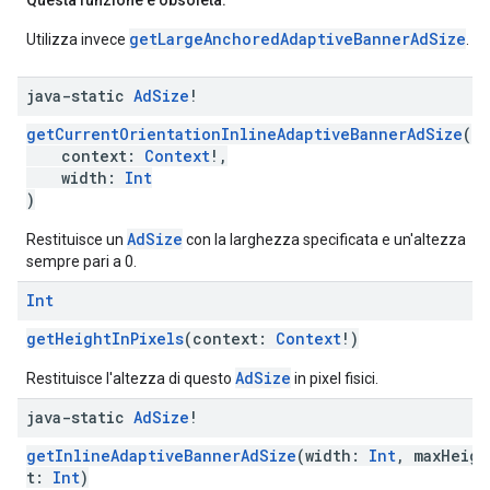
Questa funzione è obsoleta.
getLargeAnchoredAdaptiveBannerAdSize
Utilizza invece
.
java-static
Ad
Size
!
getCurrentOrientationInlineAdaptiveBannerAdSize
(
context:
Context
!,
width:
Int
)
AdSize
Restituisce un
con la larghezza specificata e un'altezza
sempre pari a 0.
Int
getHeightInPixels
(context:
Context
!)
AdSize
Restituisce l'altezza di questo
in pixel fisici.
java-static
Ad
Size
!
getInlineAdaptiveBannerAdSize
(width:
Int
, maxHeigh
t:
Int
)