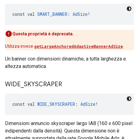
const val 
SMART_BANNER
: 
AdSize
!
Questa proprietà è deprecata.
Utilizza invece
getLargeAnchoredAdaptiveBannerAdSize
.
Un banner con dimensioni dinamiche, a tutta larghezza e
altezza automatica.
WIDE
_
SKYSCRAPER
const val 
WIDE_SKYSCRAPER
: 
AdSize
!
Dimensioni annuncio skyscraper largo IAB (160 x 600 pixel
indipendenti dalla densità). Questa dimensione non è
attualmente supportata dalla rete Google Mobile Ads; è