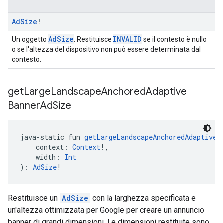
Ad
Size
!
AdSize
INVALID
Un oggetto
. Restituisce
se il contesto è nullo
o se l'altezza del dispositivo non può essere determinata dal
contesto.
get
Large
Landscape
Anchored
Adaptive
Banner
Ad
Size
java-static fun 
getLargeLandscapeAnchoredAdaptiveB
    context: 
Context
!,
    width: 
Int
): 
AdSize
!
Restituisce un
AdSize
con la larghezza specificata e
un'altezza ottimizzata per Google per creare un annuncio
banner di grandi dimensioni. Le dimensioni restituite sono