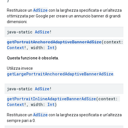
AdSize
Restituisce un
con la larghezza specificata e un'altezza
ottimizzata per Google per creare un annuncio banner di grandi
dimensioni.
java-static
Ad
Size
!
getPortraitAnchoredAdaptiveBannerAdSize
(context:
Context
!, width:
Int
)
Questa funzione è obsoleta.
Utilizza invece
getLargePortraitAnchoredAdaptiveBannerAdSize
.
java-static
Ad
Size
!
getPortraitInlineAdaptiveBannerAdSize
(context:
Context
!, width:
Int
)
AdSize
Restituisce un
con la larghezza specificata e un'altezza
sempre pari a 0.