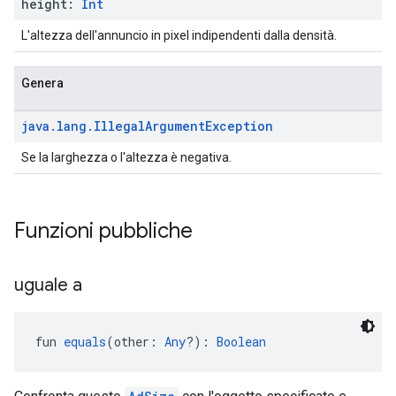
height:
Int
L'altezza dell'annuncio in pixel indipendenti dalla densità.
Genera
java
.
lang
.
Illegal
Argument
Exception
Se la larghezza o l'altezza è negativa.
Funzioni pubbliche
uguale a
fun 
equals
(other: 
Any
?): 
Boolean