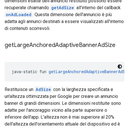
dimensioni esatte dell'annuncio restituito possono essere
recuperate chiamando
getAdSize
all'interno del callback
onAdLoaded
. Questa dimensione dell'annuncio è più
adatta agli annunci destinati a essere visualizzati all'interno
di contenuti scorrevoli.
get
Large
Anchored
Adaptive
Banner
Ad
Size
java-static fun 
getLargeAnchoredAdaptiveBannerAdSi
Restituisce un
AdSize
con la larghezza specificata e
un'altezza ottimizzata per Google per creare un annuncio
banner di grandi dimensioni. Le dimensioni restituite sono
adatte per l'ancoraggio vicino alla parte superiore o
inferiore dell'app. L'altezza non è mai superiore al 20%
dell'altezza dell'orientamento attuale del dispositivo ed è