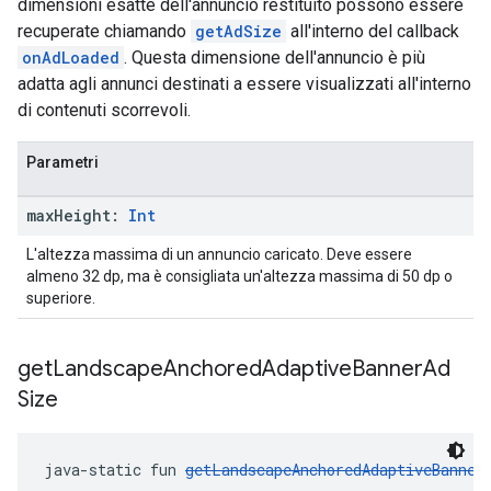
dimensioni esatte dell'annuncio restituito possono essere
recuperate chiamando
getAdSize
all'interno del callback
onAdLoaded
. Questa dimensione dell'annuncio è più
adatta agli annunci destinati a essere visualizzati all'interno
di contenuti scorrevoli.
Parametri
max
Height:
Int
L'altezza massima di un annuncio caricato. Deve essere
almeno 32 dp, ma è consigliata un'altezza massima di 50 dp o
superiore.
get
Landscape
Anchored
Adaptive
Banner
Ad
Size
java-static fun 
getLandscapeAnchoredAdaptiveBanner