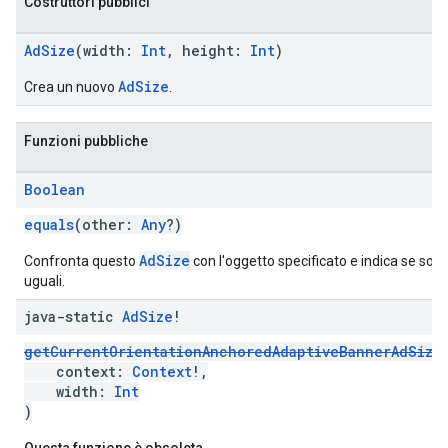
Costruttori pubblici
AdSize
(width:
Int
, height:
Int
)
AdSize
Crea un nuovo
.
Funzioni pubbliche
Boolean
equals
(other:
Any
?)
AdSize
Confronta questo
con l'oggetto specificato e indica se son
uguali.
java-static
Ad
Size
!
getCurrentOrientationAnchoredAdaptiveBannerAdSize
context:
Context
!,
width:
Int
)