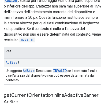
AdSize
, adatte per l'ancoraggio vicino alla parte superiore
o inferiore dell'app. L'altezza non sarà mai superiore al 15%
dell'altezza dell'orientamento corrente del dispositivo e
mai inferiore a 50 px. Questa funzione restituisce sempre
la stessa altezza per qualsiasi combinazione di larghezza
/ dispositivo. Se il contesto è nullo o l'altezza del
dispositivo non può essere determinata dal contesto, viene
restituito
INVALID
.
Resi
Ad
Size
!
AdSize
INVALID
Un oggetto
. Restituisce
se il contesto è nullo
o se l'altezza del dispositivo non può essere determinata dal
contesto.
get
Current
Orientation
Inline
Adaptive
Banner
Ad
Size