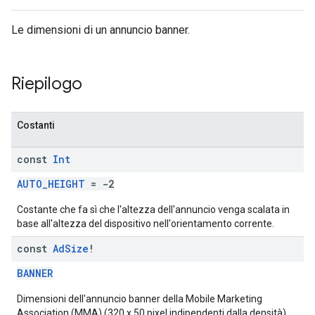
Le dimensioni di un annuncio banner.
n
Riepilogo
customevent
Costanti
tb
const
Int
AUTO_HEIGHT
= -2
Costante che fa sì che l'altezza dell'annuncio venga scalata in
rstitial
base all'altezza del dispositivo nell'orientamento corrente.
const
Ad
Size
!
BANNER
Dimensioni dell'annuncio banner della Mobile Marketing
Association (MMA) (320 x 50 pixel indipendenti dalla densità).