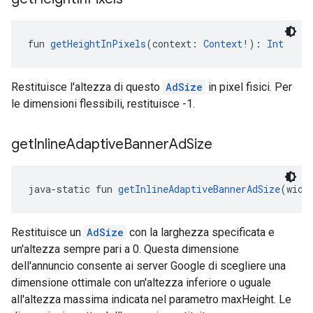
fun 
getHeightInPixels
(context: 
Context
!): 
Int
Restituisce l'altezza di questo
AdSize
in pixel fisici. Per
le dimensioni flessibili, restituisce -1.
get
Inline
Adaptive
Banner
Ad
Size
java-static fun 
getInlineAdaptiveBannerAdSize
(widt
Restituisce un
AdSize
con la larghezza specificata e
un'altezza sempre pari a 0. Questa dimensione
dell'annuncio consente ai server Google di scegliere una
dimensione ottimale con un'altezza inferiore o uguale
all'altezza massima indicata nel parametro maxHeight. Le