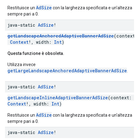
AdSize
Restituisce un
con la larghezza specificata e un'altezza
sempre pari a 0.
java-static
Ad
Size
!
getLandscapeAnchoredAdaptiveBannerAdSize
(context:
Context
!, width:
Int
)
Questa funzione è obsoleta.
Utilizza invece
getLargeLandscapeAnchoredAdaptiveBannerAdSize
.
java-static
Ad
Size
!
getLandscapeInlineAdaptiveBannerAdSize
(context:
Context
!, width:
Int
)
AdSize
Restituisce un
con la larghezza specificata e un'altezza
sempre pari a 0.
java-static
Ad
Size
!