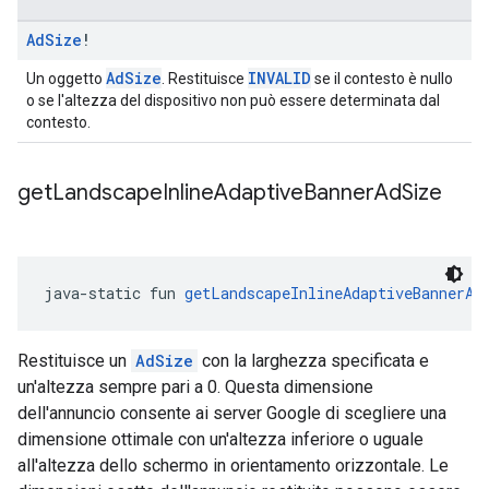
Ad
Size
!
AdSize
INVALID
Un oggetto
. Restituisce
se il contesto è nullo
o se l'altezza del dispositivo non può essere determinata dal
contesto.
get
Landscape
Inline
Adaptive
Banner
Ad
Size
java-static fun 
getLandscapeInlineAdaptiveBannerAd
Restituisce un
AdSize
con la larghezza specificata e
un'altezza sempre pari a 0. Questa dimensione
dell'annuncio consente ai server Google di scegliere una
dimensione ottimale con un'altezza inferiore o uguale
all'altezza dello schermo in orientamento orizzontale. Le