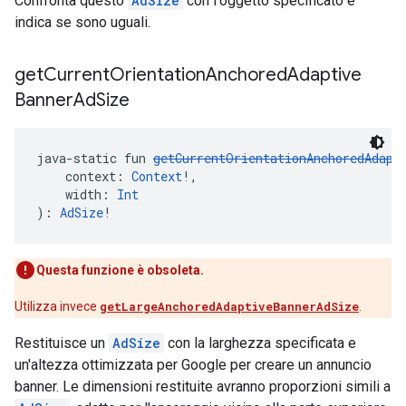
Confronta questo
AdSize
con l'oggetto specificato e
indica se sono uguali.
get
Current
Orientation
Anchored
Adaptive
Banner
Ad
Size
java-static fun 
getCurrentOrientationAnchoredAdapt
    context: 
Context
!,
    width: 
Int
): 
AdSize
!
Questa funzione è obsoleta.
Utilizza invece
getLargeAnchoredAdaptiveBannerAdSize
.
Restituisce un
AdSize
con la larghezza specificata e
un'altezza ottimizzata per Google per creare un annuncio
banner. Le dimensioni restituite avranno proporzioni simili a