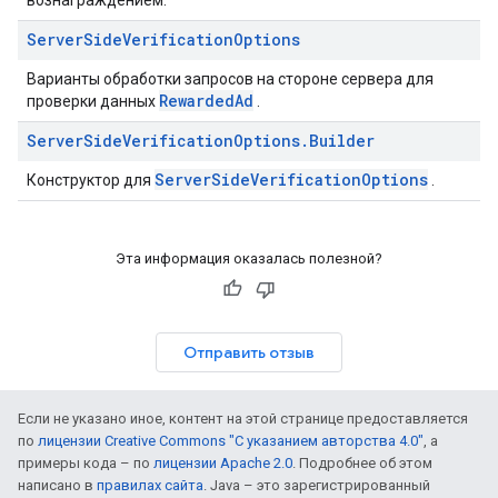
вознаграждением.
Server
Side
Verification
Options
Варианты обработки запросов на стороне сервера для
RewardedAd
проверки данных
.
Server
Side
Verification
Options
.
Builder
ServerSideVerificationOptions
Конструктор для
.
Эта информация оказалась полезной?
Отправить отзыв
Если не указано иное, контент на этой странице предоставляется
по
лицензии Creative Commons "С указанием авторства 4.0"
, а
примеры кода – по
лицензии Apache 2.0
. Подробнее об этом
написано в
правилах сайта
. Java – это зарегистрированный