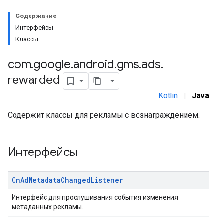
Содержание
Интерфейсы
межстраничное
Классы
com
.
google
.
android
.
gms
.
ads
.
rewarded
Kotlin
|
Java
Содержит классы для рекламы с вознаграждением.
Интерфейсы
On
Ad
Metadata
Changed
Listener
Интерфейс для прослушивания события изменения
метаданных рекламы.