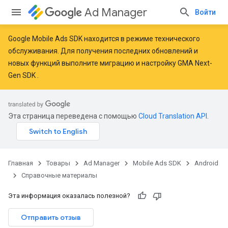
Ad Manager
Войти
Google Mobile Ads SDK находится в режиме технического
обслуживания. Для получения последних обновлений и
новых функций
выполните миграцию
и
настройку GMA Next-
r
Gen SDK
.
n
Эта страница переведена с помощью
Cloud Translation API
.
com.google.android.gms.ads.interstitial
customevent
tb
Главная
Товары
Ad Manager
Mobile Ads SDK
Android
Справочные материалы
Эта информация оказалась полезной?
Отправить отзыв