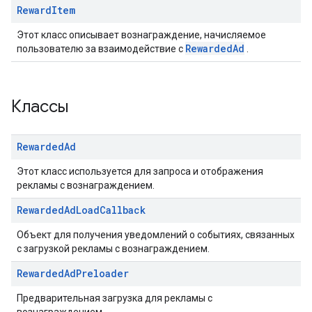
Reward
Item
Этот класс описывает вознаграждение, начисляемое
RewardedAd
пользователю за взаимодействие с
.
Классы
Rewarded
Ad
Этот класс используется для запроса и отображения
рекламы с вознаграждением.
Rewarded
Ad
Load
Callback
Объект для получения уведомлений о событиях, связанных
с загрузкой рекламы с вознаграждением.
Rewarded
Ad
Preloader
Предварительная загрузка для рекламы с