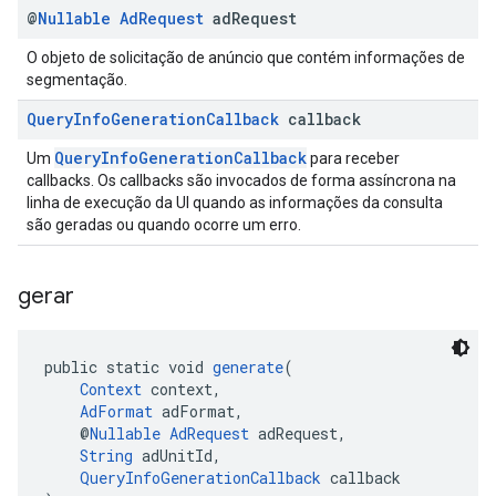
@
Nullable
Ad
Request
ad
Request
O objeto de solicitação de anúncio que contém informações de
segmentação.
Query
Info
Generation
Callback
callback
QueryInfoGenerationCallback
Um
para receber
callbacks. Os callbacks são invocados de forma assíncrona na
linha de execução da UI quando as informações da consulta
são geradas ou quando ocorre um erro.
gerar
public static void 
generate
(
Context
 context,
AdFormat
 adFormat,
    @
Nullable
AdRequest
 adRequest,
String
 adUnitId,
QueryInfoGenerationCallback
 callback