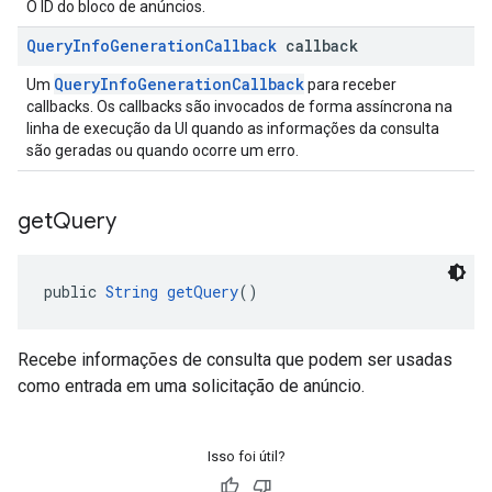
O ID do bloco de anúncios.
Query
Info
Generation
Callback
callback
QueryInfoGenerationCallback
Um
para receber
callbacks. Os callbacks são invocados de forma assíncrona na
linha de execução da UI quando as informações da consulta
são geradas ou quando ocorre um erro.
get
Query
public 
String
getQuery
()
Recebe informações de consulta que podem ser usadas
como entrada em uma solicitação de anúncio.
Isso foi útil?