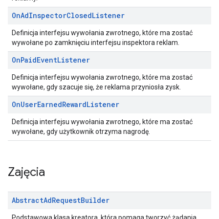
On
Ad
Inspector
Closed
Listener
Definicja interfejsu wywołania zwrotnego, które ma zostać
wywołane po zamknięciu interfejsu inspektora reklam.
On
Paid
Event
Listener
Definicja interfejsu wywołania zwrotnego, które ma zostać
wywołane, gdy szacuje się, że reklama przyniosła zysk.
On
User
Earned
Reward
Listener
Definicja interfejsu wywołania zwrotnego, które ma zostać
wywołane, gdy użytkownik otrzyma nagrodę.
Zajęcia
Abstract
Ad
Request
Builder
Podstawowa klasa kreatora, która pomaga tworzyć żądania