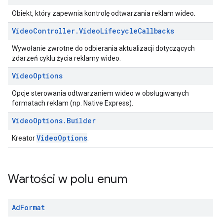
Obiekt, który zapewnia kontrolę odtwarzania reklam wideo.
Video
Controller
.
Video
Lifecycle
Callbacks
Wywołanie zwrotne do odbierania aktualizacji dotyczących
zdarzeń cyklu życia reklamy wideo.
Video
Options
Opcje sterowania odtwarzaniem wideo w obsługiwanych
formatach reklam (np. Native Express).
Video
Options
.
Builder
VideoOptions
Kreator
.
Wartości w polu enum
Ad
Format