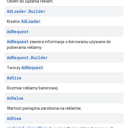
Obiekt do żądania reklam.
Ad
Loader
.
Builder
AdLoader
Kreator
.
Ad
Request
AdRequest
zawiera informacje o kierowaniu używane do
pobierania reklamy.
Ad
Request
.
Builder
AdRequest
Tworzy
.
Ad
Size
Rozmiar reklamy banerowej.
Ad
Value
Wartość pieniężna zarobiona na reklamie.
Ad
View