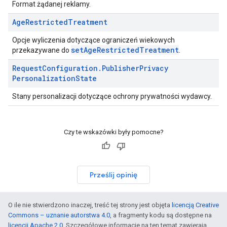
Format żądanej reklamy.
Age
Restricted
Treatment
Opcje wyliczenia dotyczące ograniczeń wiekowych
setAgeRestrictedTreatment
przekazywane do
.
Request
Configuration
.
Publisher
Privacy
Personalization
State
Stany personalizacji dotyczące ochrony prywatności wydawcy.
Czy te wskazówki były pomocne?
Prześlij opinię
O ile nie stwierdzono inaczej, treść tej strony jest objęta
licencją Creative
Commons – uznanie autorstwa 4.0
, a fragmenty kodu są dostępne na
licencji Apache 2.0
. Szczegółowe informacje na ten temat zawierają