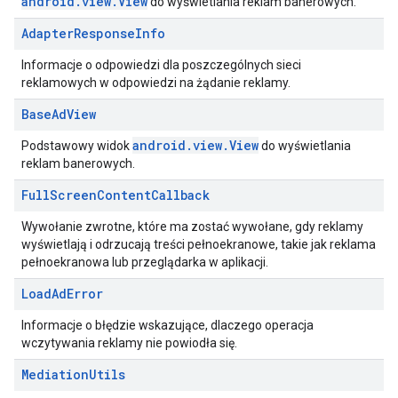
android.view.View
do wyświetlania reklam banerowych.
Adapter
Response
Info
Informacje o odpowiedzi dla poszczególnych sieci
reklamowych w odpowiedzi na żądanie reklamy.
Base
Ad
View
android.view.View
Podstawowy widok
do wyświetlania
reklam banerowych.
Full
Screen
Content
Callback
Wywołanie zwrotne, które ma zostać wywołane, gdy reklamy
wyświetlają i odrzucają treści pełnoekranowe, takie jak reklama
pełnoekranowa lub przeglądarka w aplikacji.
Load
Ad
Error
Informacje o błędzie wskazujące, dlaczego operacja
wczytywania reklamy nie powiodła się.
Mediation
Utils