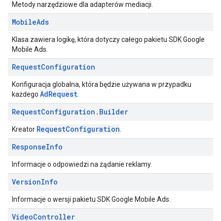
Metody narzędziowe dla adapterów mediacji.
Mobile
Ads
Klasa zawiera logikę, która dotyczy całego pakietu SDK Google
Mobile Ads.
Request
Configuration
Konfiguracja globalna, która będzie używana w przypadku
AdRequest
każdego
.
Request
Configuration
.
Builder
RequestConfiguration
Kreator
.
Response
Info
Informacje o odpowiedzi na żądanie reklamy.
Version
Info
Informacje o wersji pakietu SDK Google Mobile Ads.
Video
Controller