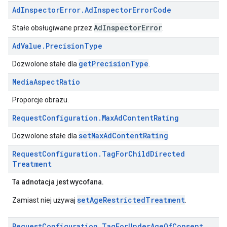
Ad
Inspector
Error
.
Ad
Inspector
Error
Code
AdInspectorError
Stałe obsługiwane przez
.
Ad
Value
.
Precision
Type
getPrecisionType
Dozwolone stałe dla
.
Media
Aspect
Ratio
Proporcje obrazu.
Request
Configuration
.
Max
Ad
Content
Rating
setMaxAdContentRating
Dozwolone stałe dla
.
Request
Configuration
.
Tag
For
Child
Directed
Treatment
Ta adnotacja jest wycofana.
setAgeRestrictedTreatment
Zamiast niej używaj
.
Request
Configuration
.
Tag
For
Under
Age
Of
Consent