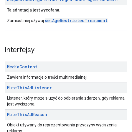
Ta adnotacja jest wycofana.
setAgeRestrictedTreatment
Zamiast niej używaj
.
Interfejsy
Media
Content
Zawiera informacje o treści multimedialnej.
Mute
This
Ad
Listener
Listener, który może służyć do odbierania zdarzeń, gdy reklama
jest wyciszona.
Mute
This
Ad
Reason
Obiekt używany do reprezentowania przyczyny wyciszenia
reklamy.