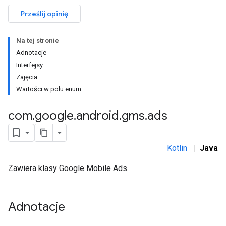
Prześlij opinię
Na tej stronie
Adnotacje
rstitial
Interfejsy
Zajęcia
Wartości w polu enum
com
.
google
.
android
.
gms
.
ads
Kotlin
|
Java
Zawiera klasy Google Mobile Ads.
Adnotacje