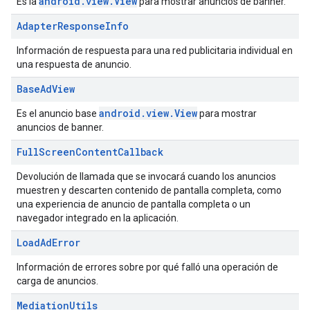
android.view.View
Es la
para mostrar anuncios de banner.
Adapter
Response
Info
Información de respuesta para una red publicitaria individual en
una respuesta de anuncio.
Base
Ad
View
android.view.View
Es el anuncio base
para mostrar
anuncios de banner.
Full
Screen
Content
Callback
Devolución de llamada que se invocará cuando los anuncios
muestren y descarten contenido de pantalla completa, como
una experiencia de anuncio de pantalla completa o un
navegador integrado en la aplicación.
Load
Ad
Error
Información de errores sobre por qué falló una operación de
carga de anuncios.
Mediation
Utils