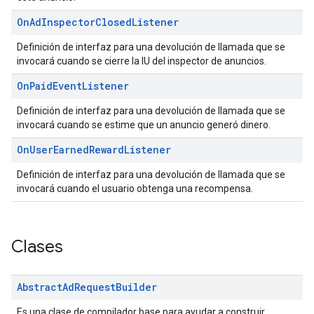
On
Ad
Inspector
Closed
Listener
Definición de interfaz para una devolución de llamada que se
invocará cuando se cierre la IU del inspector de anuncios.
On
Paid
Event
Listener
Definición de interfaz para una devolución de llamada que se
invocará cuando se estime que un anuncio generó dinero.
On
User
Earned
Reward
Listener
Definición de interfaz para una devolución de llamada que se
invocará cuando el usuario obtenga una recompensa.
Clases
Abstract
Ad
Request
Builder
Es una clase de compilador base para ayudar a construir