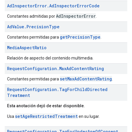
Ad
Inspector
Error
.
Ad
Inspector
Error
Code
AdInspectorError
Constantes admitidas por
.
Ad
Value
.
Precision
Type
getPrecisionType
Constantes permitidas para
.
Media
Aspect
Ratio
Relación de aspecto del contenido multimedia.
Request
Configuration
.
Max
Ad
Content
Rating
setMaxAdContentRating
Constantes permitidas para
.
Request
Configuration
.
Tag
For
Child
Directed
Treatment
Esta anotación dejó de estar disponible.
setAgeRestrictedTreatment
Usa
en su lugar.
Request
Configuration
.
Tag
For
Under
Age
Of
Consent