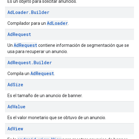
Es un objeto para solicitar anuncios.
Ad
Loader
.
Builder
AdLoader
Compilador para un
.
Ad
Request
AdRequest
Un
contiene información de segmentación que se
usa para recuperar un anuncio.
Ad
Request
.
Builder
AdRequest
Compila un
.
Ad
Size
Es el tamaño de un anuncio de banner.
Ad
Value
Es el valor monetario que se obtuvo de un anuncio.
Ad
View