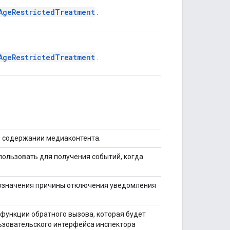
AgeRestrictedTreatment
.
AgeRestrictedTreatment
.
 содержании медиаконтента.
пользовать для получения событий, когда
бозначения причины отключения уведомления
функции обратного вызова, которая будет
ьзовательского интерфейса инспектора