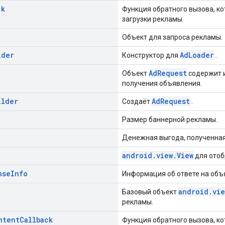
ck
Функция обратного вызова, к
загрузки рекламы.
Объект для запроса рекламы.
lder
AdLoader
Конструктор для
.
AdRequest
Объект
содержит и
получения объявления.
ilder
AdRequest
Создаёт
.
Размер баннерной рекламы.
Денежная выгода, полученная
android.view.View
для отоб
nse
Info
Информация об ответе на объя
android.vie
Базовый объект
рекламы.
ntent
Callback
Функция обратного вызова, ко