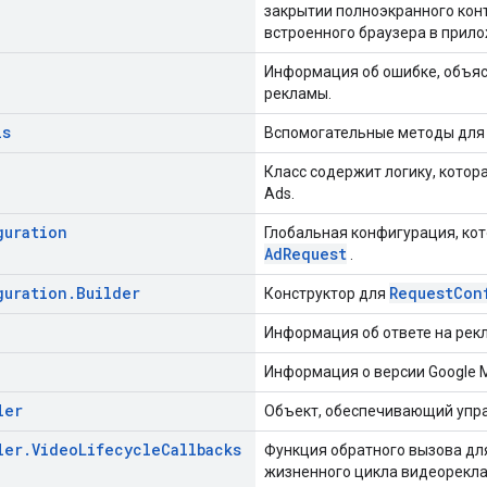
закрытии полноэкранного кон
встроенного браузера в прил
Информация об ошибке, объяс
рекламы.
ls
Вспомогательные методы для 
Класс содержит логику, котора
Ads.
guration
Глобальная конфигурация, ко
AdRequest
.
guration
.
Builder
RequestCon
Конструктор для
Информация об ответе на рек
Информация о версии Google M
ler
Объект, обеспечивающий упр
ler
.
Video
Lifecycle
Callbacks
Функция обратного вызова дл
жизненного цикла видеорекл