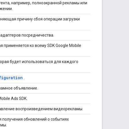
тента, например, полноэкранной рекламы или
ожении.
няющая причину сбоя операции загрузки
адаптеров посредничества.
я применяется ко всему SDK Google Mobile
торая будет использоваться для каждого
figuration
.
ламное объявление.
obile Ads SDK.
авление воспроизведением видеорекламы.
я получения обновлений о событиях
амы.