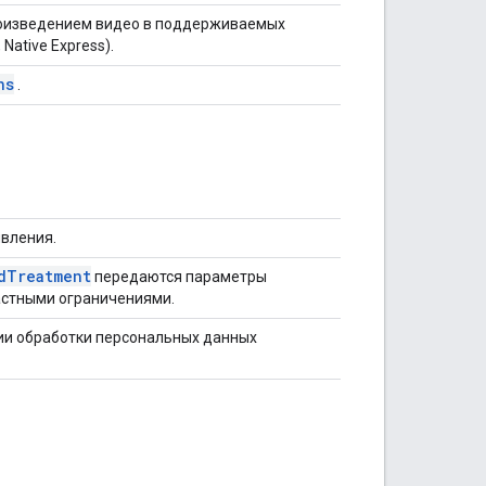
оизведением видео в поддерживаемых
ative Express).
ns
.
вления.
dTreatment
передаются параметры
астными ограничениями.
ии обработки персональных данных