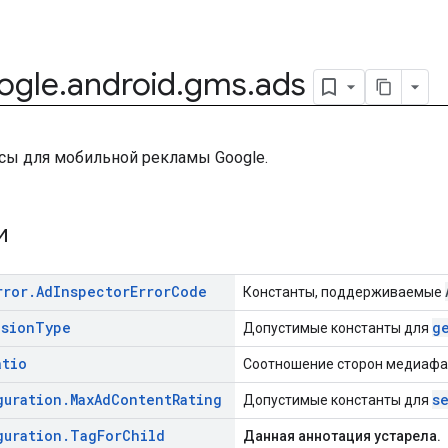
ogle
.
android
.
gms
.
ads
сы для мобильной рекламы Google.
ии
rror
.
Ad
Inspector
Error
Code
Константы, поддерживаемые
ision
Type
g
Допустимые константы для
atio
Соотношение сторон медиафа
guration
.
Max
Ad
Content
Rating
s
Допустимые константы для
guration
.
Tag
For
Child
Данная аннотация устарела.