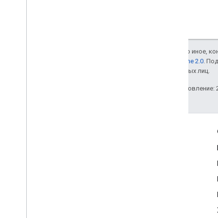
Если не указано иное, к
лицензии Apache 2.0
. По
аффилированных лиц.
Последнее обновление: 2
Полезные ссылки
Google Developer Program
Google Developer Groups
Google Developer Experts
Accelerators
Google Cloud & NVIDIA