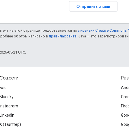
Отправить отзыв
онтент на этой странице предоставляется по
лицензии Creative Commons "
дробнее об этом написано в
правилах сайта
. Java – это зарегистрирова
026-05-21 UTC.
Соцсети
Раз
Блог
And
Bluesky
Chr
Instagram
Fire
LinkedIn
Goog
X (Твиттер)
Goog