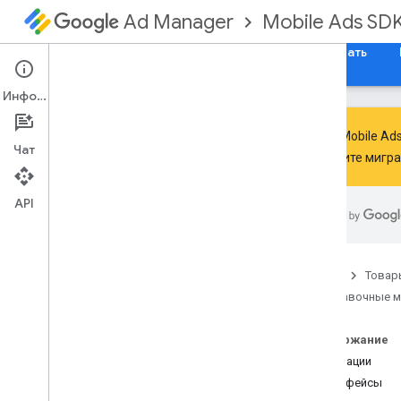
Mobile Ads SD
Ad Manager
Руководства
Справочные материалы
Скачать
Информация
Google Mobile A
Чат
выполните мигр
SDK Google для мобильных
объявлений
API
com
.
google
.
android
.
gms
.
ads
Обзор
Интерфейсы
Главная
Товар
Классы
Справочные 
Перечисления
Аннотации
Содержание
com
.
google
.
android
.
gms
.
ads
.
admanager
Аннотации
com
.
google
.
android
.
gms
.
ads
.
Интерфейсы
appopen