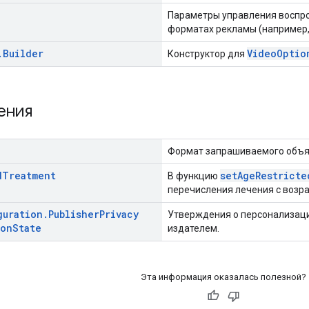
Параметры управления воспр
форматах рекламы (например, N
.
Builder
VideoOptio
Конструктор для
ения
Формат запрашиваемого объя
d
Treatment
setAgeRestricte
В функцию
перечисления лечения с возр
guration
.
Publisher
Privacy
Утверждения о персонализац
ion
State
издателем.
Эта информация оказалась полезной?