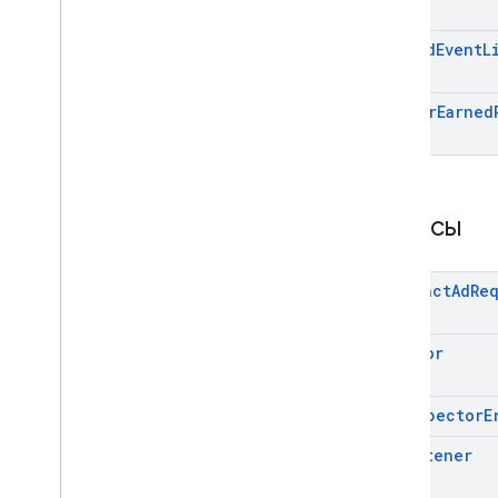
On
Paid
Event
L
On
User
Earned
Классы
Abstract
Ad
Re
Ad
Error
Ad
Inspector
E
Ad
Listener