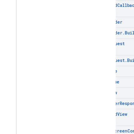
Ad
Load
Callba
Ad
Loader
Ad
Loader
.
Bui
Ad
Request
Ad
Request
.
Bu
Ad
Size
Ad
Value
Ad
View
Adapter
Respo
Base
Ad
View
Full
Screen
Co