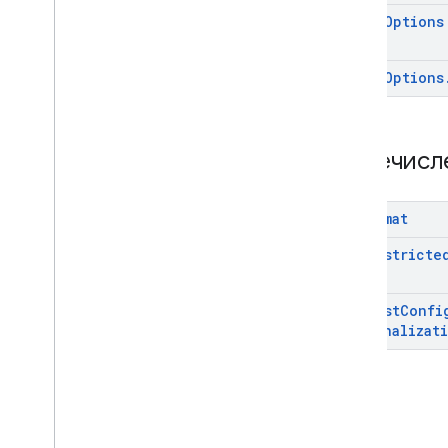
Video
Options
Video
Options
Перечисл
Ad
Format
Age
Restricte
Request
Confi
Personalizat