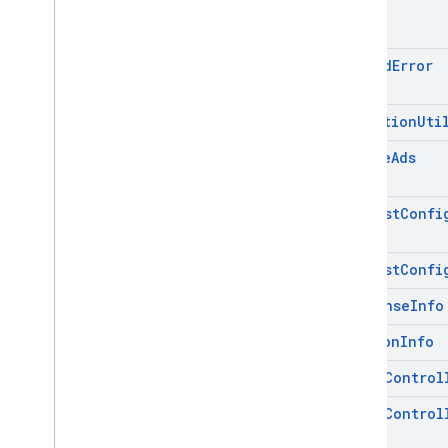
Load
Ad
Error
Mediation
Uti
Mobile
Ads
Request
Confi
Request
Confi
Response
Info
Version
Info
Video
Control
Video
Control