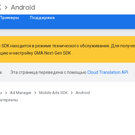
K
Android
Примеры
Поддержка
ds SDK находится в режиме технического обслуживания. Для получ
ацию
и
настройку GMA Next-Gen SDK
.
Эта страница переведена с помощью
Cloud Translation API
.
ы
Ad Manager
Mobile Ads SDK
Android
материалы