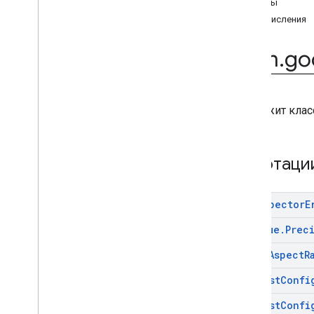
Классы
com
.
google
.
android
.
gms
.
ads
.
Перечисления
formats
com
.
google
.
android
.
gms
.
ads
.
h5
com
.
go
com
.
google
.
android
.
gms
.
ads
.
initialization
com
.
google
.
android
.
gms
.
ads
.
interstitial
,
com
.
google
.
android
.
gms
.
ads
.
interstitial
Содержит клас
com
.
google
.
android
.
gms
.
ads
.
mediation
com
.
google
.
android
.
gms
.
ads
.
Аннотац
mediation
.
customevent
com
.
google
.
android
.
gms
.
ads
.
mediation
.
rtb
Ad
Inspector
E
com
.
google
.
android
.
gms
.
ads
.
nativead
Ad
Value
.
Prec
com
.
google
.
android
.
gms
.
ads
.
preload
Media
Aspect
R
com
.
google
.
android
.
gms
.
ads
.
query
Request
Confi
com
.
google
.
android
.
gms
.
ads
.
rewarded
Request
Confi
com
.
google
.
android
.
gms
.
ads
.