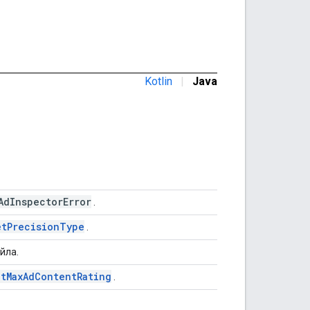
Kotlin
|
Java
AdInspectorError
.
etPrecisionType
.
йла.
etMaxAdContentRating
.