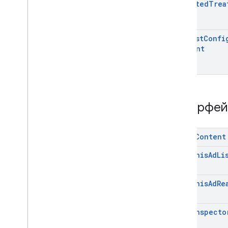
Directed
Trea
rewardedмежстраничное
объявление
SDK платформы обмена
сообщениями пользователей Google
Request
Confi
Consent
Интерфе
Media
Content
Mute
This
Ad
Li
Mute
This
Ad
Re
On
Ad
Inspecto