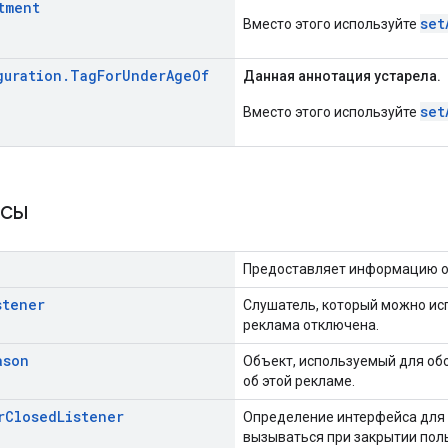
tment
set
Вместо этого используйте
guration
.
Tag
For
Under
Age
Of
Данная аннотация устарела.
set
Вместо этого используйте
йсы
Предоставляет информацию о
stener
Слушатель, который можно ис
реклама отключена.
ason
Объект, используемый для о
об этой рекламе.
r
Closed
Listener
Определение интерфейса для 
вызываться при закрытии пол