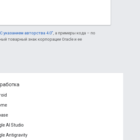
С указанием авторства 4.0"
, а примеры кода – по
нный товарный знак корпорации Oracle и ее
работка
roid
ome
base
le AI Studio
le Antigravity