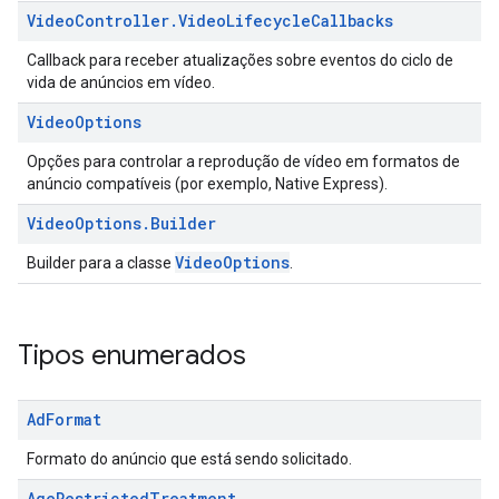
Video
Controller
.
Video
Lifecycle
Callbacks
Callback para receber atualizações sobre eventos do ciclo de
vida de anúncios em vídeo.
Video
Options
Opções para controlar a reprodução de vídeo em formatos de
anúncio compatíveis (por exemplo, Native Express).
Video
Options
.
Builder
VideoOptions
Builder para a classe
.
Tipos enumerados
Ad
Format
Formato do anúncio que está sendo solicitado.
Age
Restricted
Treatment