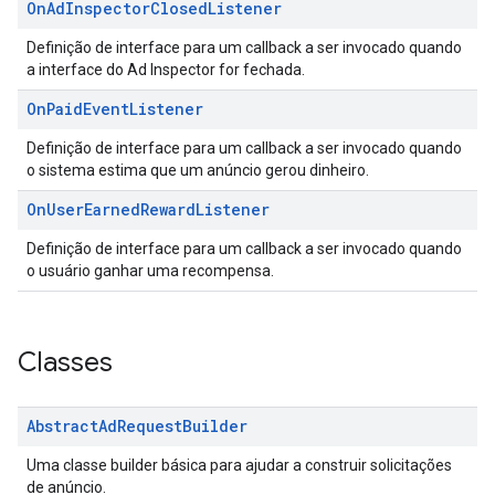
On
Ad
Inspector
Closed
Listener
Definição de interface para um callback a ser invocado quando
a interface do Ad Inspector for fechada.
On
Paid
Event
Listener
Definição de interface para um callback a ser invocado quando
o sistema estima que um anúncio gerou dinheiro.
On
User
Earned
Reward
Listener
Definição de interface para um callback a ser invocado quando
o usuário ganhar uma recompensa.
Classes
Abstract
Ad
Request
Builder
Uma classe builder básica para ajudar a construir solicitações
de anúncio.