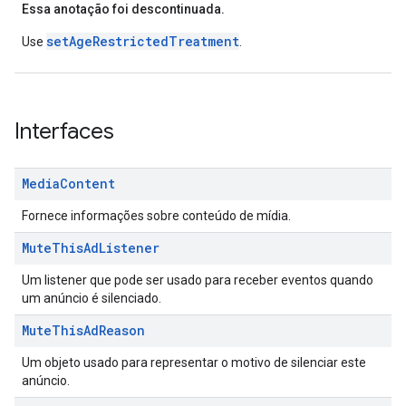
Essa anotação foi descontinuada.
setAgeRestrictedTreatment
Use
.
Interfaces
Media
Content
Fornece informações sobre conteúdo de mídia.
Mute
This
Ad
Listener
Um listener que pode ser usado para receber eventos quando
um anúncio é silenciado.
Mute
This
Ad
Reason
Um objeto usado para representar o motivo de silenciar este
anúncio.