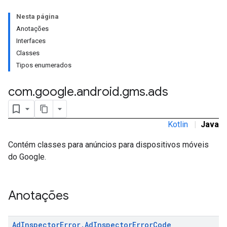
Nesta página
Anotações
Interfaces
Classes
rstitial
Tipos enumerados
com
.
google
.
android
.
gms
.
ads
Kotlin
|
Java
Contém classes para anúncios para dispositivos móveis
do Google.
Anotações
Ad
Inspector
Error
.
Ad
Inspector
Error
Code