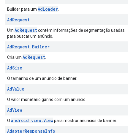
AdLoader
Builder para um
.
Ad
Request
AdRequest
Um
contém informações de segmentação usadas
para buscar um anúncio.
Ad
Request
.
Builder
AdRequest
Cria um
.
Ad
Size
O tamanho de um anúncio de banner.
Ad
Value
O valor monetário ganho com um anúncio.
Ad
View
android.view.View
O
para mostrar anúncios de banner.
Adapter
Response
Info