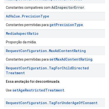
AdInspectorError
Constantes compatíveis com
.
Ad
Value
.
Precision
Type
getPrecisionType
Constantes permitidas para
.
Media
Aspect
Ratio
Proporção da mídia.
Request
Configuration
.
Max
Ad
Content
Rating
setMaxAdContentRating
Constantes permitidas para
.
Request
Configuration
.
Tag
For
Child
Directed
Treatment
Essa anotação foi descontinuada.
setAgeRestrictedTreatment
Use
.
Request
Configuration
.
Tag
For
Under
Age
Of
Consent