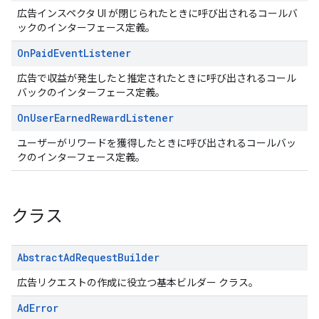
広告インスペクタ UI が閉じられたときに呼び出されるコールバ
ックのインターフェース定義。
On
Paid
Event
Listener
広告で収益が発生したと推定されたときに呼び出されるコール
バックのインターフェース定義。
On
User
Earned
Reward
Listener
ユーザーがリワードを獲得したときに呼び出されるコールバッ
クのインターフェース定義。
クラス
Abstract
Ad
Request
Builder
広告リクエストの作成に役立つ基本ビルダー クラス。
Ad
Error