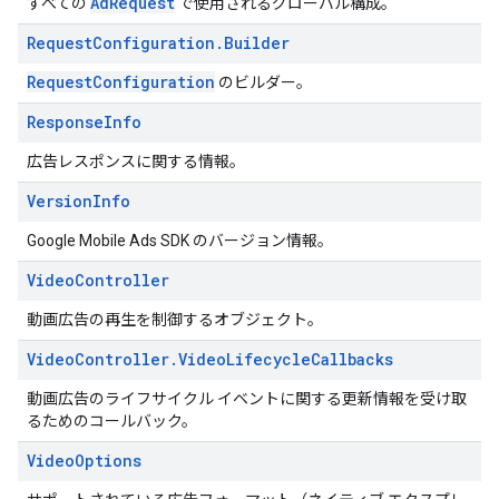
AdRequest
すべての
で使用されるグローバル構成。
Request
Configuration
.
Builder
RequestConfiguration
のビルダー。
Response
Info
広告レスポンスに関する情報。
Version
Info
Google Mobile Ads SDK のバージョン情報。
Video
Controller
動画広告の再生を制御するオブジェクト。
Video
Controller
.
Video
Lifecycle
Callbacks
動画広告のライフサイクル イベントに関する更新情報を受け取
るためのコールバック。
Video
Options