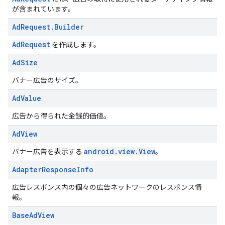
が含まれています。
Ad
Request
.
Builder
AdRequest
を作成します。
Ad
Size
バナー広告のサイズ。
Ad
Value
広告から得られた金銭的価値。
Ad
View
android.view.View
バナー広告を表示する
。
Adapter
Response
Info
広告レスポンス内の個々の広告ネットワークのレスポンス情
報。
Base
Ad
View