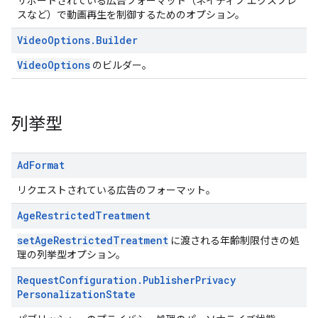
サポートされている広告フォーマット（ネイティブ エクスプレ
スなど）で動画再生を制御するためのオプション。
Video
Options
.
Builder
VideoOptions
のビルダー。
列挙型
Ad
Format
リクエストされている広告のフォーマット。
Age
Restricted
Treatment
setAgeRestrictedTreatment
に渡される年齢制限付きの処
理の列挙型オプション。
Request
Configuration
.
Publisher
Privacy
Personalization
State