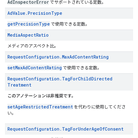
AdInspectorError
でサポートされている定数。
Ad
Value
.
Precision
Type
getPrecisionType
で使用できる定数。
Media
Aspect
Ratio
メディアのアスペクト比。
Request
Configuration
.
Max
Ad
Content
Rating
setMaxAdContentRating
で使用できる定数。
Request
Configuration
.
Tag
For
Child
Directed
Treatment
このアノテーションは非推奨です。
setAgeRestrictedTreatment
を代わりに使用してくださ
い。
Request
Configuration
.
Tag
For
Under
Age
Of
Consent