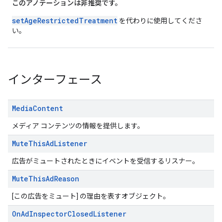
このアノテーションは非推奨です。
setAgeRestrictedTreatment
を代わりに使用してくださ
い。
インターフェース
Media
Content
メディア コンテンツの情報を提供します。
Mute
This
Ad
Listener
広告がミュートされたときにイベントを受信するリスナー。
Mute
This
Ad
Reason
[この広告をミュート] の理由を表すオブジェクト。
On
Ad
Inspector
Closed
Listener