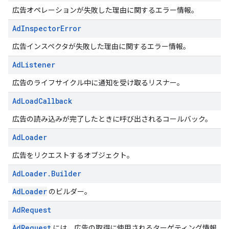
広告オペレーションが失敗した理由に関するエラー情報。
Ad
Inspector
Error
広告インスペクタが失敗した理由に関するエラー情報。
Ad
Listener
広告のライフサイクル中に通知を受け取るリスナー。
Ad
Load
Callback
広告の読み込みが完了したときに呼び出されるコールバック。
Ad
Loader
広告をリクエストするオブジェクト。
Ad
Loader
.
Builder
AdLoader
のビルダー。
Ad
Request
AdRequest
には、広告の取得に使用されるターゲティング情報