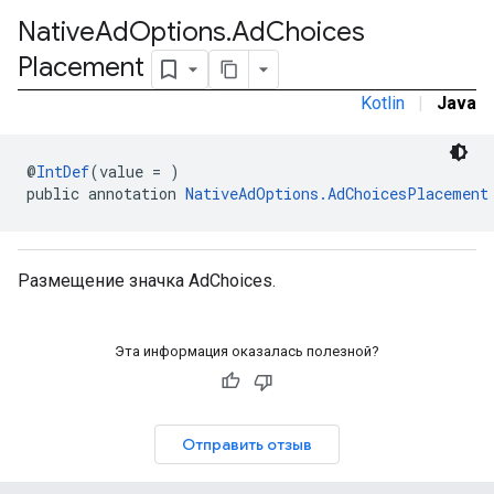
Native
Ad
Options
.
Ad
Choices
Placement
Kotlin
|
Java
@
IntDef
(value = )
public annotation 
NativeAdOptions.AdChoicesPlacement
межстраничное
Размещение значка AdChoices.
Эта информация оказалась полезной?
Отправить отзыв