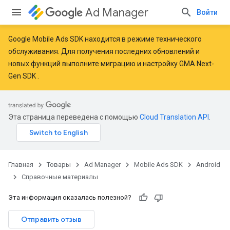
Ad Manager
Войти
Google Mobile Ads SDK находится в режиме технического
обслуживания. Для получения последних обновлений и
новых функций
выполните миграцию
и
настройку GMA Next-
r
Gen SDK
.
n
Эта страница переведена с помощью
Cloud Translation API
.
com.google.android.gms.ads.interstitial
customevent
tb
Главная
Товары
Ad Manager
Mobile Ads SDK
Android
Справочные материалы
Эта информация оказалась полезной?
Отправить отзыв