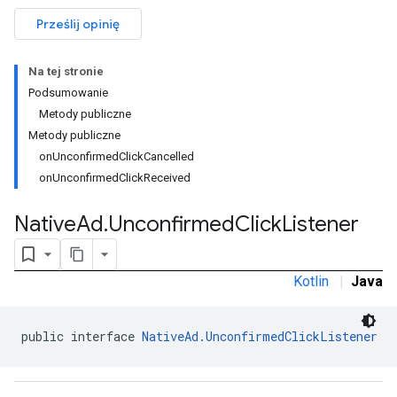
Prześlij opinię
Na tej stronie
Podsumowanie
Metody publiczne
Metody publiczne
onUnconfirmedClickCancelled
onUnconfirmedClickReceived
Native
Ad
.
Unconfirmed
Click
Listener
Kotlin
|
Java
rstitial
public interface 
NativeAd.UnconfirmedClickListener