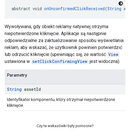
abstract void 
onUnconfirmedClickReceived
(
String
 as
Wywoływana, gdy obiekt reklamy natywnej otrzyma
niepotwierdzone kliknięcie. Aplikacje są następnie
odpowiedzialne za zaktualizowanie sposobu wyświetlania
reklam, aby wskazać, że użytkownik powinien potwierdzić
lub odrzucić kliknięcie (upewniając się, że wartość
View
ustawiona w
setClickConfirmingView
jest widoczna).
Parametry
String
asset
Id
Identyfikator komponentu, który otrzymał niepotwierdzone
kliknięcie.
Czy te wskazówki były pomocne?