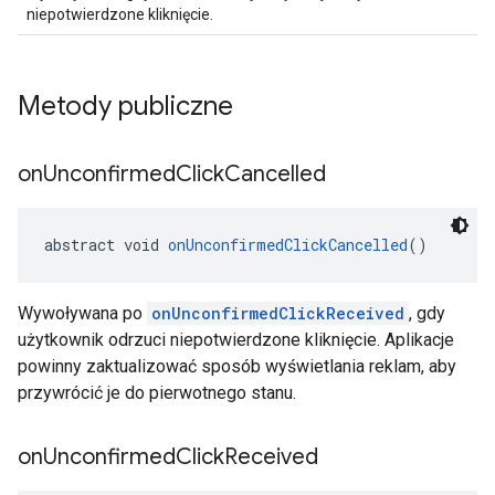
niepotwierdzone kliknięcie.
Metody publiczne
on
Unconfirmed
Click
Cancelled
abstract void 
onUnconfirmedClickCancelled
()
Wywoływana po
onUnconfirmedClickReceived
, gdy
użytkownik odrzuci niepotwierdzone kliknięcie. Aplikacje
powinny zaktualizować sposób wyświetlania reklam, aby
przywrócić je do pierwotnego stanu.
on
Unconfirmed
Click
Received