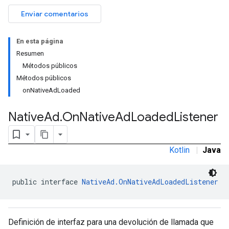
Enviar comentarios
En esta página
Resumen
Métodos públicos
Métodos públicos
onNativeAdLoaded
Native
Ad
.
On
Native
Ad
Loaded
Listener
Kotlin
|
Java
rstitial
public interface 
NativeAd.OnNativeAdLoadedListener
Definición de interfaz para una devolución de llamada que