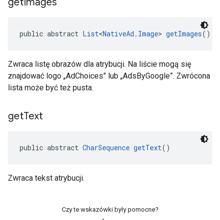
get
Images
public abstract 
List
<
NativeAd.Image
> 
getImages
()
Zwraca listę obrazów dla atrybucji. Na liście mogą się
znajdować logo „AdChoices” lub „AdsByGoogle”. Zwrócona
lista może być też pusta.
get
Text
public abstract 
CharSequence
getText
()
Zwraca tekst atrybucji.
Czy te wskazówki były pomocne?