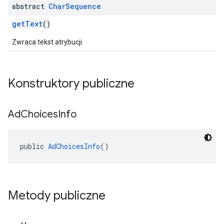
abstract
Char
Sequence
getText
()
Zwraca tekst atrybucji.
Konstruktory publiczne
Ad
Choices
Info
public 
AdChoicesInfo
()
Metody publiczne