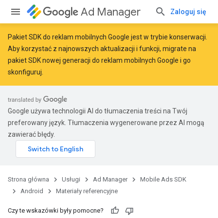
Ad Manager
Zaloguj się
Pakiet SDK do reklam mobilnych Google jest w trybie konserwacji.
Aby korzystać z najnowszych aktualizacji i funkcji,
migrate
na
pakiet SDK nowej generacji do reklam mobilnych Google
i go
r
skonfiguruj.
n
Google używa technologii AI do tłumaczenia treści na Twój
preferowany język. Tłumaczenia wygenerowane przez AI mogą
zawierać błędy.
customevent
tb
Strona główna
Usługi
Ad Manager
Mobile Ads SDK
Android
Materiały referencyjne
Czy te wskazówki były pomocne?