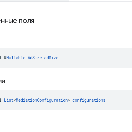
нные поля
l @
Nullable
AdSize
adSize
ии
l 
List
<
MediationConfiguration
> 
configurations