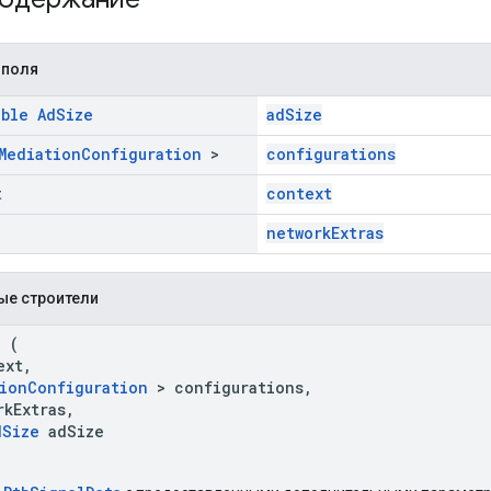
 поля
able
Ad
Size
adSize
Mediation
Configuration
>
configurations
t
context
networkExtras
ые строители
a
(
ext,
ionConfiguration
> configurations,
kExtras,
dSize
adSize