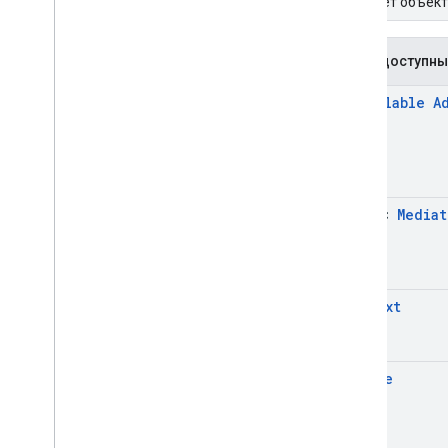
Создает объек
Общедоступны
@
Nullable
A
List
<
Mediat
Context
Bundle