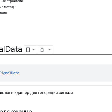
ные строители
ые методы
поля
al
Data
SignalData
ются в адаптер для генерации сигнала.
содержание