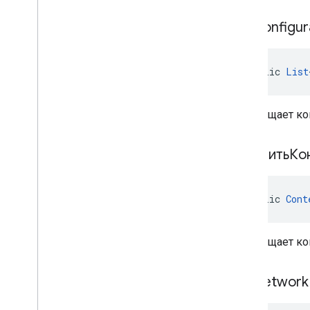
get
Configur
public 
List
Возвращает ко
получитьКо
public 
Cont
Возвращает кон
get
Network