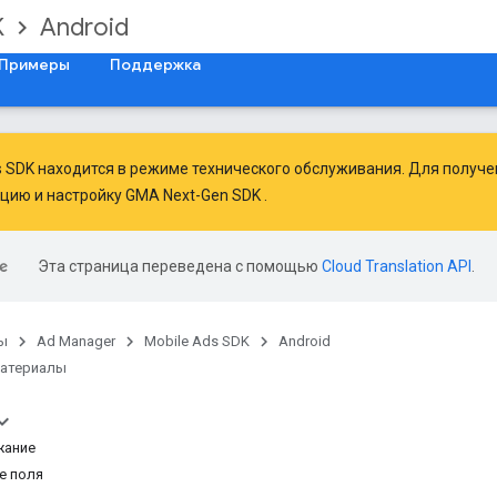
K
Android
Примеры
Поддержка
ds SDK находится в режиме технического обслуживания. Для получ
ацию
и
настройку GMA Next-Gen SDK
.
Эта страница переведена с помощью
Cloud Translation API
.
ы
Ad Manager
Mobile Ads SDK
Android
материалы
жание
е поля