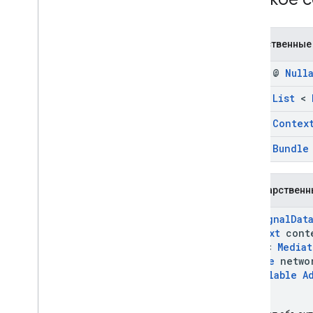
rewardedмежстраничное
объявление
SDK платформы обмена
Общественные
сообщениями пользователей Google
final @
Null
final
List
<
final
Contex
final
Bundle
Государственн
RtbSignalDat
Context
cont
List
<
Mediat
Bundle
networ
@
Nullable
A
)