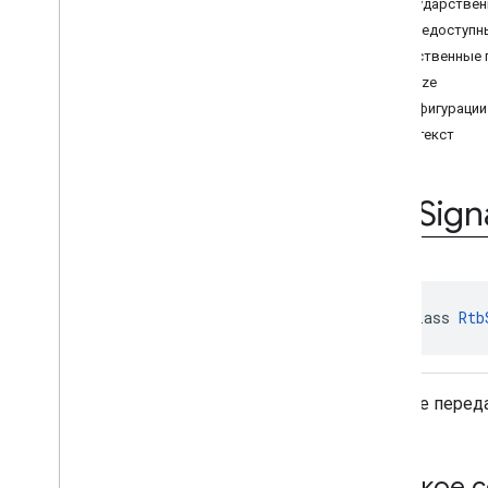
com
.
google
.
android
.
gms
.
ads
.
Государствен
interstitial
,
com
.
google
.
android
.
gms
.
Общедоступн
ads
.
interstitial
Общественные 
com
.
google
.
android
.
gms
.
ads
.
mediation
adSize
com
.
google
.
android
.
gms
.
ads
.
конфигурации
mediation
.
customevent
контекст
com
.
google
.
android
.
gms
.
ads
.
mediation
.
rtb
Обзор
Rtb
Sign
Интерфейсы
Классы
RtbАдаптер
Rtb
Signal
Data
public class 
Rtb
com
.
google
.
android
.
gms
.
ads
.
nativead
com
.
google
.
android
.
gms
.
ads
.
preload
Данные переда
com
.
google
.
android
.
gms
.
ads
.
query
com
.
google
.
android
.
gms
.
ads
.
rewarded
Краткое 
com
.
google
.
android
.
gms
.
ads
.