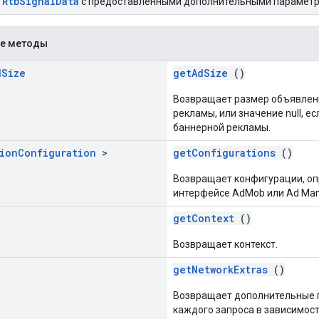
RtbSignalData
т
с предоставленными дополнительными параметр
е методы
d
Size
getAdSize
()
Возвращает размер объявлени
рекламы, или значение null, е
баннерной рекламы.
ion
Configuration
>
getConfigurations
()
Возвращает конфигурации, оп
интерфейсе AdMob или Ad Man
getContext
()
Возвращает контекст.
getNetworkExtras
()
Возвращает дополнительные 
каждого запроса в зависимост