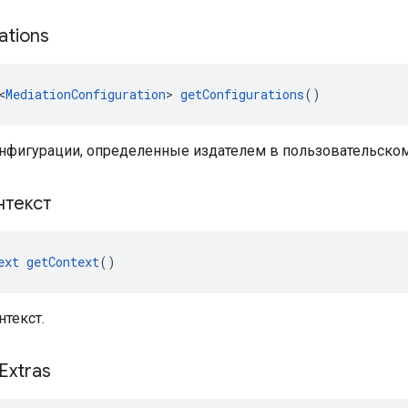
ations
<
MediationConfiguration
> 
getConfigurations
()
нфигурации, определенные издателем в пользовательском
нтекст
ext
getContext
()
текст.
Extras