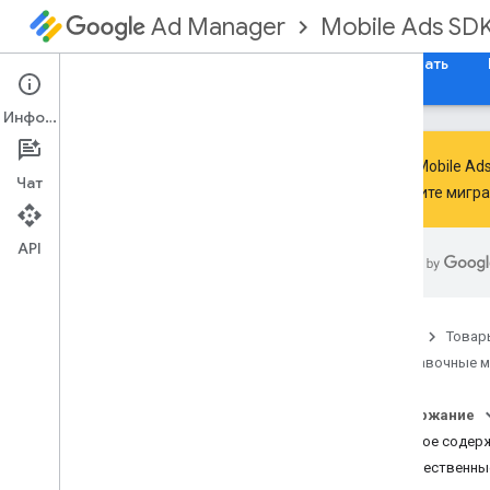
Mobile Ads SD
Ad Manager
Руководства
Справочные материалы
Скачать
Информация
Google Mobile A
Чат
выполните мигр
SDK Google для мобильных
объявлений
API
com
.
google
.
android
.
gms
.
ads
com
.
google
.
android
.
gms
.
ads
.
admanager
com
.
google
.
android
.
gms
.
ads
.
Главная
Товар
appopen
Справочные 
com
.
google
.
android
.
gms
.
ads
.
formats
Содержание
com
.
google
.
android
.
gms
.
ads
.
h5
Краткое содер
com
.
google
.
android
.
gms
.
ads
.
initialization
Общественны