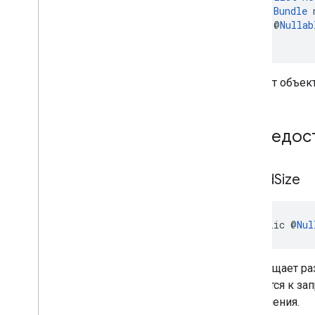
Bundle
 
    @
Nullab
)
Создает объек
Общедост
get
Ad
Size
public @
Nul
Возвращает раз
относятся к з
объявления.