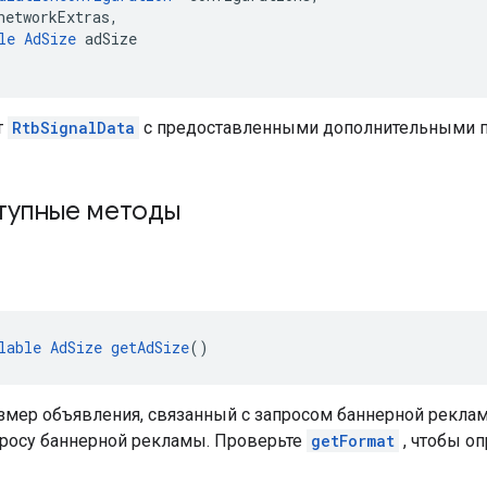
networkExtras,
le
AdSize
 adSize
т
RtbSignalData
с предоставленными дополнительными п
упные методы
lable
AdSize
getAdSize
()
мер объявления, связанный с запросом баннерной рекламы,
апросу баннерной рекламы. Проверьте
getFormat
, чтобы о