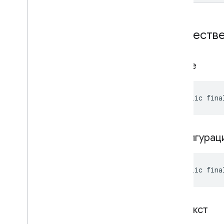
Обществе
ad
Size
public fina
конфигурац
public fina
контекст