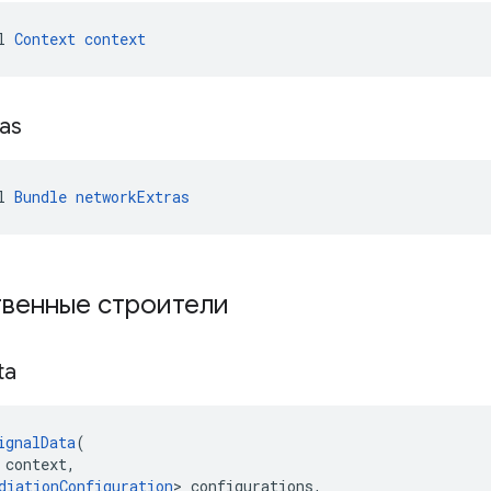
l 
Context
context
ras
l 
Bundle
networkExtras
твенные строители
ta
ignalData
(
 context,
diationConfiguration
> configurations,