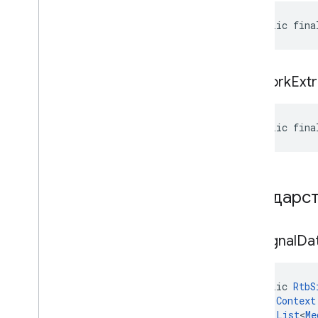
public fina
network
Ext
public fina
Государс
Rtb
Signal
Da
public 
RtbS
Context
List
<
Me