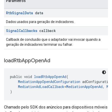
Parâmetros
Rtb
Signal
Data
data
Dados usados para geração de indicadores.
Signal
Callbacks
callback
Callback de conclusão que o adaptador vai invocar quando a
geração de indicadores terminar ou falhar.
load
Rtb
App
Open
Ad
public void 
loadRtbAppOpenAd
(
MediationAppOpenAdConfiguration
 adConfiguratio
MediationAdLoadCallback
<
MediationAppOpenAd
, 
Me
)
Chamado pelo SDK dos anúncios para dispositivos móveis