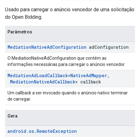
Usado para carregar o anúncio vencedor de uma solicitação
do Open Bidding.
Parâmetros
Mediation
Native
Ad
Configuration
ad
Configuration
O MediationNativeAdConfiguration que contém as
informações necessárias para carregar o anúncio vencedor.
Mediation
Ad
Load
Callback
<
Native
Ad
Mapper
,
Mediation
Native
Ad
Callback
> callback
Um callback a ser invocado quando o anúncio nativo terminar
de carregar.
Gera
android
.
os
.
Remote
Exception