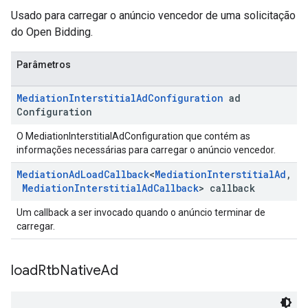
Usado para carregar o anúncio vencedor de uma solicitação
do Open Bidding.
Parâmetros
Mediation
Interstitial
Ad
Configuration
ad
Configuration
O MediationInterstitialAdConfiguration que contém as
informações necessárias para carregar o anúncio vencedor.
Mediation
Ad
Load
Callback
<
Mediation
Interstitial
Ad
,
Mediation
Interstitial
Ad
Callback
> callback
Um callback a ser invocado quando o anúncio terminar de
carregar.
load
Rtb
Native
Ad