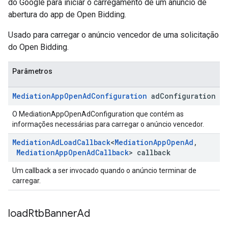
do Google para iniciar o carregamento de um anúncio de
abertura do app de Open Bidding.
Usado para carregar o anúncio vencedor de uma solicitação
do Open Bidding.
Parâmetros
Mediation
App
Open
Ad
Configuration
ad
Configuration
O MediationAppOpenAdConfiguration que contém as
informações necessárias para carregar o anúncio vencedor.
Mediation
Ad
Load
Callback
<
Mediation
App
Open
Ad
,
Mediation
App
Open
Ad
Callback
> callback
Um callback a ser invocado quando o anúncio terminar de
carregar.
load
Rtb
Banner
Ad