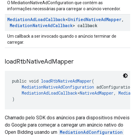
O MediationNativeAdConfiguration que contém as
informações necessárias para carregar o anúncio vencedor.
Mediation
Ad
Load
Callback
<
Unified
Native
Ad
Mapper
,
Mediation
Native
Ad
Callback
> callback
Um callback a ser invocado quando o anúncio terminar de
carregar.
load
Rtb
Native
Ad
Mapper
public void 
loadRtbNativeAdMapper
(
MediationNativeAdConfiguration
 adConfiguration,
MediationAdLoadCallback
<
NativeAdMapper
, 
Mediat
)
Chamado pelo SDK dos anúncios para dispositivos móveis
do Google para começar a carregar um anúncio nativo do
Open Bidding usando um
MediationAdConfiguration