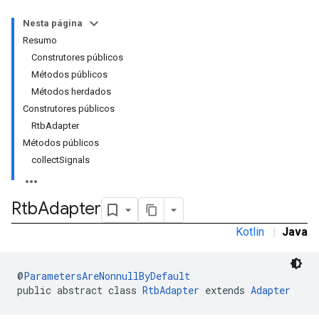
Nesta página
Resumo
Construtores públicos
Métodos públicos
rstitial
Métodos herdados
Construtores públicos
RtbAdapter
Métodos públicos
collectSignals
Rtb
Adapter
Kotlin
|
Java
@
ParametersAreNonnullByDefault
public abstract class 
RtbAdapter
 extends 
Adapter