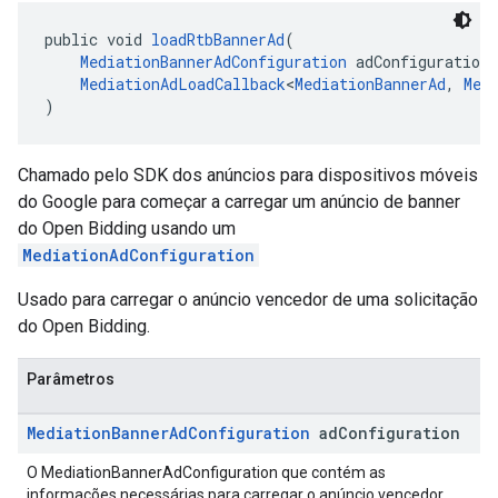
public void 
loadRtbBannerAd
(
MediationBannerAdConfiguration
 adConfiguration,
MediationAdLoadCallback
<
MediationBannerAd
, 
Med
)
Chamado pelo SDK dos anúncios para dispositivos móveis
do Google para começar a carregar um anúncio de banner
do Open Bidding usando um
MediationAdConfiguration
Usado para carregar o anúncio vencedor de uma solicitação
do Open Bidding.
Parâmetros
Mediation
Banner
Ad
Configuration
ad
Configuration
O MediationBannerAdConfiguration que contém as
informações necessárias para carregar o anúncio vencedor.