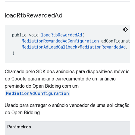
load
Rtb
Rewarded
Ad
public void 
loadRtbRewardedAd
(
MediationRewardedAdConfiguration
 adConfiguratio
MediationAdLoadCallback
<
MediationRewardedAd
, 
M
)
Chamado pelo SDK dos anúncios para dispositivos móveis
do Google para iniciar o carregamento de um anúncio
premiado do Open Bidding com um
MediationAdConfiguration
Usado para carregar o anúncio vencedor de uma solicitação
do Open Bidding.
Parâmetros