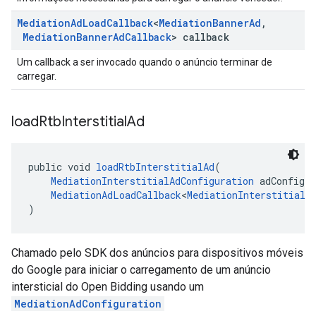
Mediation
Ad
Load
Callback
<
Mediation
Banner
Ad
,
Mediation
Banner
Ad
Callback
> callback
Um callback a ser invocado quando o anúncio terminar de
carregar.
load
Rtb
Interstitial
Ad
public void 
loadRtbInterstitialAd
(
MediationInterstitialAdConfiguration
 adConfigur
MediationAdLoadCallback
<
MediationInterstitialA
)
Chamado pelo SDK dos anúncios para dispositivos móveis
do Google para iniciar o carregamento de um anúncio
intersticial do Open Bidding usando um
MediationAdConfiguration