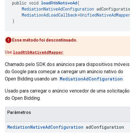
public void 
loadRtbNativeAd
(
MediationNativeAdConfiguration
 adConfiguration,
MediationAdLoadCallback
<
UnifiedNativeAdMapper
,
)
Esse método foi descontinuado.
Use
loadRtbNativeAdMapper
.
Chamado pelo SDK dos anúncios para dispositivos móveis
do Google para começar a carregar um anúncio nativo do
Open Bidding usando um
MediationAdConfiguration
Usado para carregar o anúncio vencedor de uma solicitação
do Open Bidding.
Parâmetros
Mediation
Native
Ad
Configuration
ad
Configuration