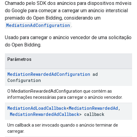
Chamado pelo SDK dos anúncios para dispositivos móveis
do Google para começar a carregar um anúncio intersticial
premiado do Open Bidding, considerando um
MediationAdConfiguration
.
Usado para carregar o anúncio vencedor de uma solicitação
do Open Bidding.
Parâmetros
Mediation
Rewarded
Ad
Configuration
ad
Configuration
O MediationRewardedAdConfiguration que contém as
informações necessárias para carregar o anúncio vencedor.
Mediation
Ad
Load
Callback
<
Mediation
Rewarded
Ad
,
Mediation
Rewarded
Ad
Callback
> callback
Um callback a ser invocado quando o anúncio terminar de
carregar.