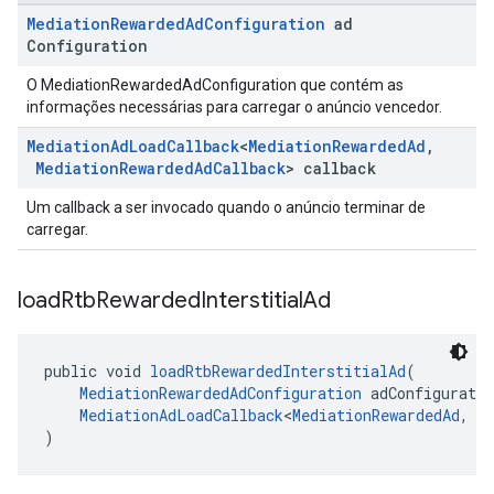
Mediation
Rewarded
Ad
Configuration
ad
Configuration
O MediationRewardedAdConfiguration que contém as
informações necessárias para carregar o anúncio vencedor.
Mediation
Ad
Load
Callback
<
Mediation
Rewarded
Ad
,
Mediation
Rewarded
Ad
Callback
> callback
Um callback a ser invocado quando o anúncio terminar de
carregar.
load
Rtb
Rewarded
Interstitial
Ad
public void 
loadRtbRewardedInterstitialAd
(
MediationRewardedAdConfiguration
 adConfiguratio
MediationAdLoadCallback
<
MediationRewardedAd
, 
M
)