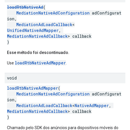
loadRtbNativeAd
(
MediationNativeAdConfiguration
adConfigurat
ion,
MediationAdLoadCallback
<
UnifiedNativeAdMapper
,
MediationNativeAdCallback
> callback
)
Esse método foi descontinuado.
loadRtbNativeAdMapper
Use
.
void
loadRtbNativeAdMapper
(
MediationNativeAdConfiguration
adConfigurat
ion,
MediationAdLoadCallback
<
NativeAdMapper
,
MediationNativeAdCallback
> callback
)
Chamado pelo SDK dos anúncios para dispositivos móveis do