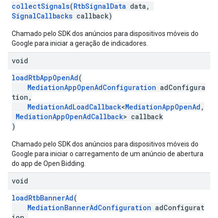
collectSignals
(
RtbSignalData
data,
SignalCallbacks
callback)
Chamado pelo SDK dos anúncios para dispositivos móveis do
Google para iniciar a geração de indicadores.
void
loadRtbAppOpenAd
(
MediationAppOpenAdConfiguration
adConfigura
tion,
MediationAdLoadCallback
<
MediationAppOpenAd
,
MediationAppOpenAdCallback
> callback
)
Chamado pelo SDK dos anúncios para dispositivos móveis do
Google para iniciar o carregamento de um anúncio de abertura
do app de Open Bidding.
void
loadRtbBannerAd
(
MediationBannerAdConfiguration
adConfigurat
ion,