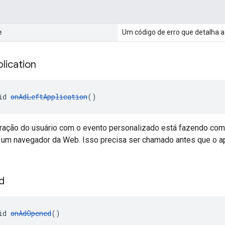
e
Um código de erro que detalha a
lication
id 
onAdLeftApplication
()
teração do usuário com o evento personalizado está fazendo com
o um navegador da Web. Isso precisa ser chamado antes que o ap
d
id 
onAdOpened
()