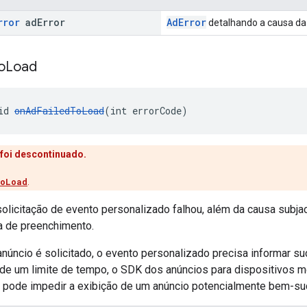
rror
ad
Error
AdError
detalhando a causa da 
o
Load
id 
onAdFailedToLoad
(int errorCode)
foi descontinuado.
oLoad
.
olicitação de evento personalizado falhou, além da causa subjac
a de preenchimento.
núncio é solicitado, o evento personalizado precisa informar s
 de um limite de tempo, o SDK dos anúncios para dispositivos m
e pode impedir a exibição de um anúncio potencialmente bem-su