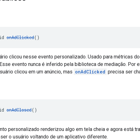
d
id 
onAdClicked
()
uário clicou nesse evento personalizado. Usado para métricas d
 Esse evento nunca é inferido pela biblioteca de mediação. Por
usuário clicou em um anúncio, mas
onAdClicked
precisa ser ch
id 
onAdClosed
()
nto personalizado renderizou algo em tela cheia e agora está tra
 ser o usuário voltando de um aplicativo diferente.