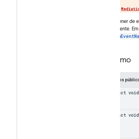
com
.
google
.
android
.
gms
.
ads
.
Use
Adapter
e
Mediati
preload
com
.
google
.
android
.
gms
.
ads
.
query
Um listener de e
com
.
google
.
android
.
gms
.
ads
.
diretamente. Em
rewarded
CustomEventN
com
.
google
.
android
.
gms
.
ads
.
rewardedinterstitial
SDK da plataforma de mensagens de
usuários do Google
Resumo
Métodos públic
abstract void
abstract void