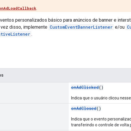
onAdLoadCallback
.
ventos personalizados básico para anúncios de banner e interst
 vez disso, implemente
CustomEventBannerListener
e/ou
C
ativeListener
.
os
onAdClicked
()
Indica que o usuário clicou ness
onAdClosed
()
Indica que o evento personaliza
transferindo o controle de volta p