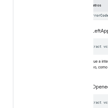
Parâmetros
int error
Cod
on
Ad
Left
App
abstract vo
Indica que a in
aplicativo, com
plano.
on
Ad
Opene
abstract vo