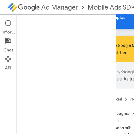
Mobile Ads SD
Ad Manager
Guias
Referência
Fazer download
Exemplos
Informações
O SDK do Google M
Chat
GMA Next-Gen
.
SDK dos anúncios para dispositivos
móveis do Google
API
com
.
google
.
android
.
gms
.
ads
preferência. As t
com
.
google
.
android
.
gms
.
ads
.
admanager
com
.
google
.
android
.
gms
.
ads
.
appopen
Página inicial
Pr
com
.
google
.
android
.
gms
.
ads
.
formats
Nesta página
com
.
google
.
android
.
gms
.
ads
.
h5
Resumo
com
.
google
.
android
.
gms
.
ads
.
initialization
Métodos públi