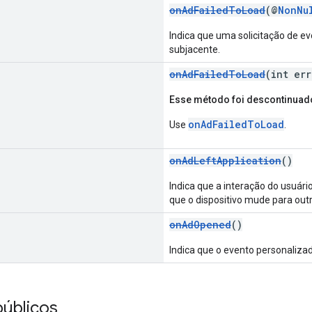
onAdFailedToLoad
(@
NonNu
Indica que uma solicitação de e
subjacente.
onAdFailedToLoad
(int er
Esse método foi descontinuad
onAdFailedToLoad
Use
.
onAdLeftApplication
()
Indica que a interação do usuár
que o dispositivo mude para out
onAdOpened
()
Indica que o evento personaliza
úblicos