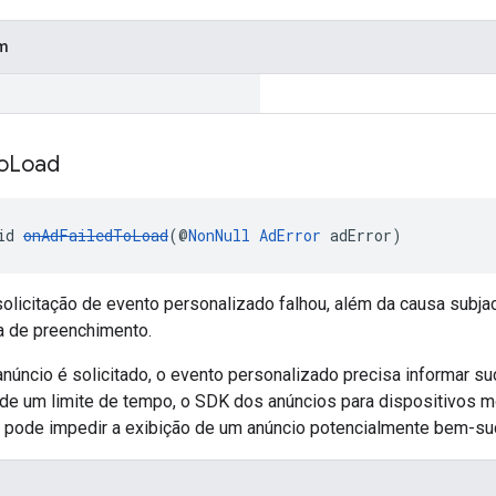
ém
o
Load
id 
onAdFailedToLoad
(@
NonNull
AdError
 adError)
olicitação de evento personalizado falhou, além da causa subjac
a de preenchimento.
núncio é solicitado, o evento personalizado precisa informar s
 de um limite de tempo, o SDK dos anúncios para dispositivos m
e pode impedir a exibição de um anúncio potencialmente bem-su