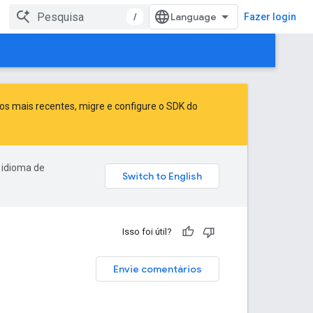
/
Fazer login
sos mais recentes,
migre
e
configure o SDK do
 idioma de
Isso foi útil?
Envie comentários