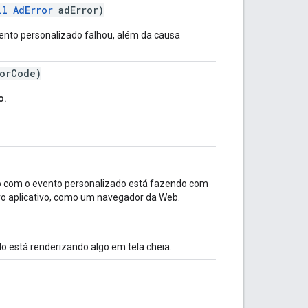
ll
AdError
adError)
vento personalizado falhou, além da causa
rorCode)
o.
io com o evento personalizado está fazendo com
ro aplicativo, como um navegador da Web.
do está renderizando algo em tela cheia.