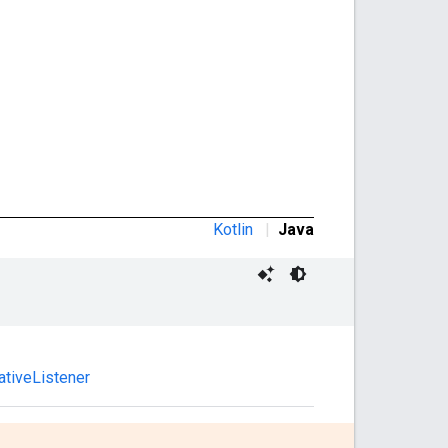
Kotlin
|
Java
tiveListener