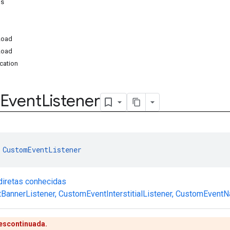
os
Load
Load
cation
Event
Listener
 
CustomEventListener
diretas conhecidas
BannerListener
,
CustomEventInterstitialListener
,
CustomEventNa
descontinuada.