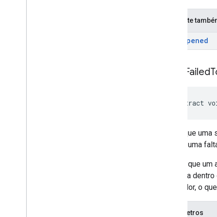
Consulte tamb
on
Ad
Opened
on
Ad
Failed
T
abstract vo
Indica que uma s
apenas uma falt
Depois que um a
recebida dentro
adaptador, o qu
Parâmetros