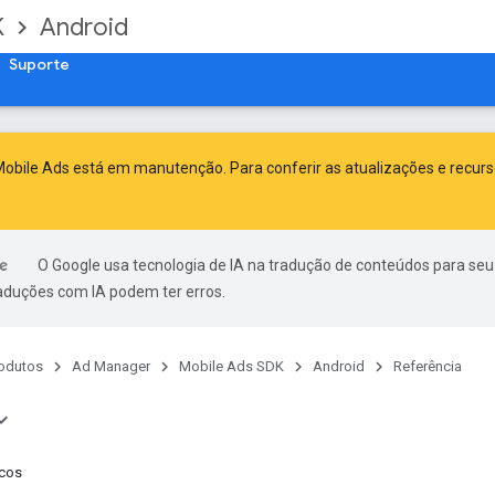
K
Android
Suporte
obile Ads está em manutenção. Para conferir as atualizações e recur
O Google usa tecnologia de IA na tradução de conteúdos para seu
raduções com IA podem ter erros.
odutos
Ad Manager
Mobile Ads SDK
Android
Referência
cos