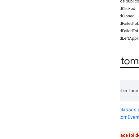
com
.
google
.
android
.
gms
.
ads
.
Métodos públic
interstitial
onAdClicked
com
.
google
.
android
.
gms
.
ads
.
onAdClosed
mediation
onAdFailedTo
com
.
google
.
android
.
gms
.
ads
.
mediation
.
customevent
onAdFailedTo
Visão geral
onAdLeftAppli
Interfaces
Custom
Event
Custom
Custom
Event
Banner
Custom
Event
Banner
Listener
Custom
Event
Interstitial
Custom
Event
Interstitial
Listener
Custom
Event
Listener
public interface
Custom
Event
Native
Custom
Event
Native
Listener
Subclasses 
Aulas
CustomEvent
com
.
google
.
android
.
gms
.
ads
.
mediation
.
rtb
com
.
google
.
android
.
gms
.
ads
.
Essa interface foi 
nativead