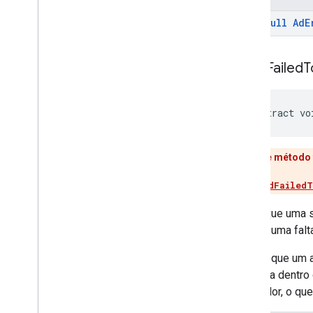
@
Non
Null
Ad
E
on
Ad
Failed
T
abstract vo
Esse método 
Use
onAdFailedT
Indica que uma s
apenas uma falt
Depois que um a
recebida dentro
adaptador, o qu