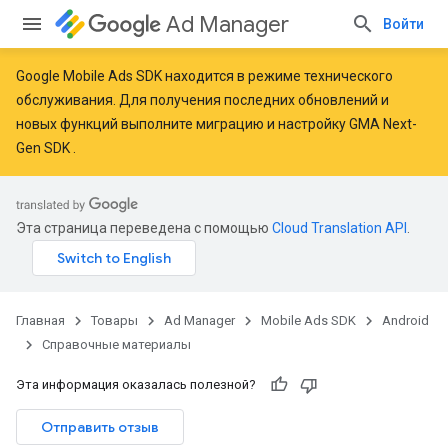
Ad Manager
Войти
Google Mobile Ads SDK находится в режиме технического
обслуживания. Для получения последних обновлений и
новых функций
выполните миграцию
и
настройку GMA Next-
r
Gen SDK
.
n
Эта страница переведена с помощью
Cloud Translation API
.
com.google.android.gms.ads.interstitial
customevent
Главная
Товары
Ad Manager
Mobile Ads SDK
Android
Справочные материалы
Эта информация оказалась полезной?
Отправить отзыв