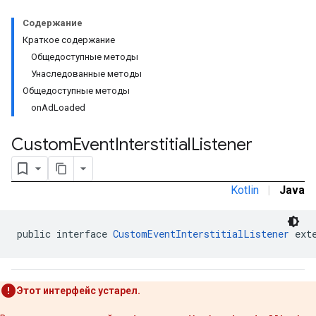
Содержание
Краткое содержание
Общедоступные методы
Унаследованные методы
Общедоступные методы
onAdLoaded
tb
Custom
Event
Interstitial
Listener
Kotlin
|
Java
межстраничное
public interface 
CustomEventInterstitialListener
 ext
Этот интерфейс устарел.