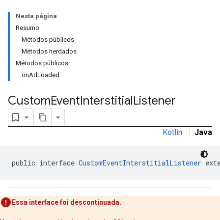
Nesta página
Resumo
Métodos públicos
Métodos herdados
Métodos públicos
tb
onAdLoaded
Custom
Event
Interstitial
Listener
Kotlin
|
Java
rstitial
public interface 
CustomEventInterstitialListener
 ext
Essa interface foi descontinuada.