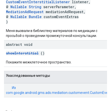
CustomEventInterstitialListener
listener,
@
Nullable
String
serverParameter,
MediationAdRequest
mediationAdRequest,
@
Nullable
Bundle
customEventExtras
)
Меня вызвали в библиотеку материалов по медиации с
просьбой о проведении промежуточной консультации.
abstract void
showInterstitial
()
Покажите межклеточное пространство.
Унаследованные методы
Из
com.google.android.gms.ads.mediation.customevent.CustomEven