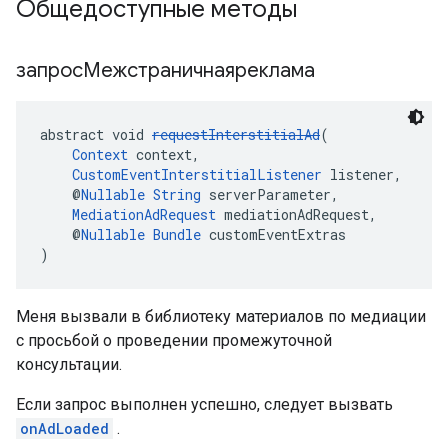
Общедоступные методы
запросМежстраничнаяреклама
abstract void 
requestInterstitialAd
(
Context
 context,
CustomEventInterstitialListener
 listener,
    @
Nullable
String
 serverParameter,
MediationAdRequest
 mediationAdRequest,
    @
Nullable
Bundle
 customEventExtras
)
Меня вызвали в библиотеку материалов по медиации
с просьбой о проведении промежуточной
консультации.
Если запрос выполнен успешно, следует вызвать
onAdLoaded
.