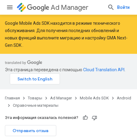
Ad Manager
Войти
Google Mobile Ads SDK находится в режиме технического
обслуживания. Для получения последних обновлений и
новых функций
выполните миграцию
и
настройку GMA Next-
r
Gen SDK
.
n
Эта страница переведена с помощью
Cloud Translation API
.
com.google.android.gms.ads.interstitial
customevent
Главная
Товары
Ad Manager
Mobile Ads SDK
Android
Справочные материалы
Эта информация оказалась полезной?
Отправить отзыв