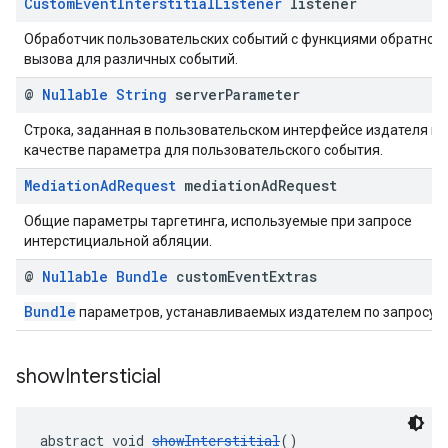
Custom
Event
Interstitial
Listener
listener
Обработчик пользовательских событий с функциями обратног
вызова для различных событий.
@
Nullable
String
server
Parameter
Строка, заданная в пользовательском интерфейсе издателя в
качестве параметра для пользовательского события.
Mediation
Ad
Request
mediation
Ad
Request
Общие параметры таргетинга, используемые при запросе
интерстициальной абляции.
@
Nullable
Bundle
custom
Event
Extras
Bundle
параметров, устанавливаемых издателем по запросу.
show
Intersticial
abstract void 
showInterstitial
()