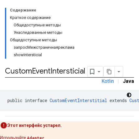
Содержание
Краткое содержание
Общедоступные методы
Унаследованные методы
Общедоступные методы
tb
запросМежстраничнаяреклама
showIntersticial
Custom
Event
Intersticial
Kotlin
|
Java
межстраничное
public interface 
CustomEventInterstitial
 extends 
Cus
Этот интерфейс устарел.
Используйте
Adapter
.