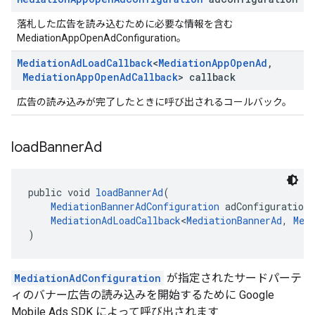
落札した広告を読み込むために必要な情報を含む
MediationAppOpenAdConfiguration。
Mediation
Ad
Load
Callback
<
Mediation
App
Open
Ad
,
Mediation
App
Open
Ad
Callback
> callback
広告の読み込みが完了したときに呼び出されるコールバック。
load
Banner
Ad
public void 
loadBannerAd
(
MediationBannerAdConfiguration
 adConfiguration,
MediationAdLoadCallback
<
MediationBannerAd
, 
Med
)
MediationAdConfiguration
が指定されたサードパーテ
ィのバナー広告の読み込みを開始するために Google
Mobile Ads SDK によって呼び出されます