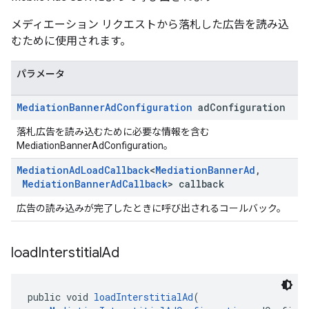
メディエーション リクエストから落札した広告を読み込
むために使用されます。
パラメータ
Mediation
Banner
Ad
Configuration
ad
Configuration
落札広告を読み込むために必要な情報を含む
MediationBannerAdConfiguration。
Mediation
Ad
Load
Callback
<
Mediation
Banner
Ad
,
Mediation
Banner
Ad
Callback
> callback
広告の読み込みが完了したときに呼び出されるコールバック。
load
Interstitial
Ad
public void 
loadInterstitialAd
(