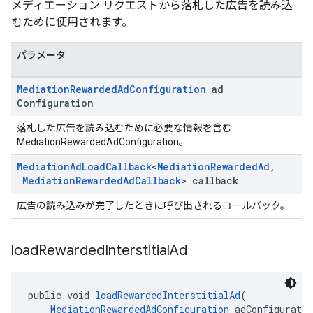
メディエーション リクエストから落札した広告を読み込
むために使用されます。
パラメータ
Mediation
Rewarded
Ad
Configuration
ad
Configuration
落札した広告を読み込むために必要な情報を含む
MediationRewardedAdConfiguration。
Mediation
Ad
Load
Callback
<
Mediation
Rewarded
Ad
,
Mediation
Rewarded
Ad
Callback
> callback
広告の読み込みが完了したときに呼び出されるコールバック。
load
Rewarded
Interstitial
Ad
public void 
loadRewardedInterstitialAd
(
MediationRewardedAdConfiguration
 adConfiguratio