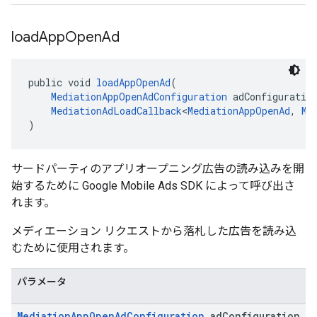
load
App
Open
Ad
public void 
loadAppOpenAd
(
MediationAppOpenAdConfiguration
 adConfiguratio
MediationAdLoadCallback
<
MediationAppOpenAd
, 
Me
)
サードパーティのアプリオープニング広告の読み込みを開
始するために Google Mobile Ads SDK によって呼び出さ
れます。
メディエーション リクエストから落札した広告を読み込
むために使用されます。
パラメータ
Mediation
App
Open
Ad
Configuration
ad
Configuration