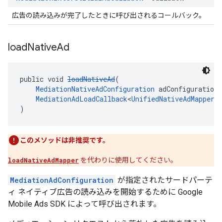
広告の読み込みが完了したときに呼び出されるコールバック。
load
Native
Ad
public void 
loadNativeAd
(
MediationNativeAdConfiguration
 adConfiguration,
MediationAdLoadCallback
<
UnifiedNativeAdMapper
,
)
このメソッドは非推奨です。
loadNativeAdMapper
を代わりに使用してください。
MediationAdConfiguration
が指定されたサードパーテ
ィ ネイティブ広告の読み込みを開始するために Google
Mobile Ads SDK によって呼び出されます。