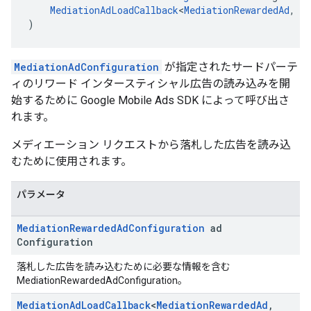
MediationAdLoadCallback
<
MediationRewardedAd
, 
M
)
MediationAdConfiguration
が指定されたサードパーテ
ィのリワード インタースティシャル広告の読み込みを開
始するために Google Mobile Ads SDK によって呼び出さ
れます。
メディエーション リクエストから落札した広告を読み込
むために使用されます。
パラメータ
Mediation
Rewarded
Ad
Configuration
ad
Configuration
落札した広告を読み込むために必要な情報を含む
MediationRewardedAdConfiguration。
Mediation
Ad
Load
Callback
<
Mediation
Rewarded
Ad
,