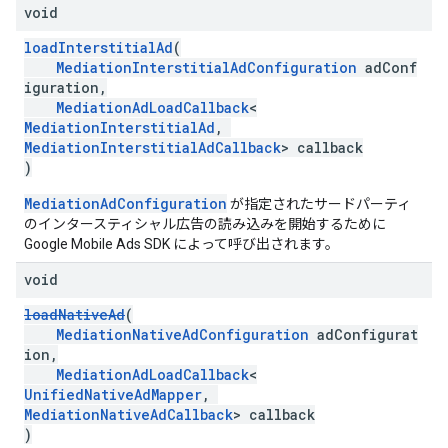
void
loadInterstitialAd
(
MediationInterstitialAdConfiguration
adConf
iguration,
MediationAdLoadCallback
<
MediationInterstitialAd
,
MediationInterstitialAdCallback
> callback
)
MediationAdConfiguration
が指定されたサードパーティ
のインタースティシャル広告の読み込みを開始するために
Google Mobile Ads SDK によって呼び出されます。
void
loadNativeAd
(
MediationNativeAdConfiguration
adConfigurat
ion,
MediationAdLoadCallback
<
UnifiedNativeAdMapper
,
MediationNativeAdCallback
> callback
)