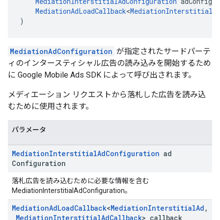
MediationInterstitialAdConfiguration
 adConfigur
MediationAdLoadCallback
<
MediationInterstitialA
)
MediationAdConfiguration
が指定されたサードパーテ
ィのインタースティシャル広告の読み込みを開始するため
に Google Mobile Ads SDK によって呼び出されます。
メディエーション リクエストから落札した広告を読み込
むために使用されます。
パラメータ
Mediation
Interstitial
Ad
Configuration
ad
Configuration
落札広告を読み込むために必要な情報を含む
MediationInterstitialAdConfiguration。
Mediation
Ad
Load
Callback
<
Mediation
Interstitial
Ad
,
Mediation
Interstitial
Ad
Callback
> callback