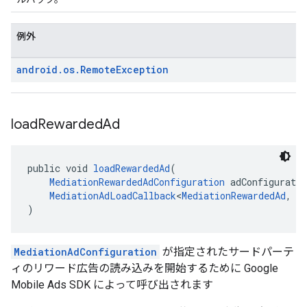
例外
android
.
os
.
Remote
Exception
load
Rewarded
Ad
public void 
loadRewardedAd
(
MediationRewardedAdConfiguration
 adConfiguratio
MediationAdLoadCallback
<
MediationRewardedAd
, 
M
)
MediationAdConfiguration
が指定されたサードパーテ
ィのリワード広告の読み込みを開始するために Google
Mobile Ads SDK によって呼び出されます