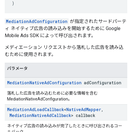
)
MediationAdConfiguration
が指定されたサードパーテ
ィ ネイティブ広告の読み込みを開始するために Google
Mobile Ads SDK によって呼び出されます。
メディエーション リクエストから落札した広告を読み込
むために使用されます。
パラメータ
Mediation
Native
Ad
Configuration
ad
Configuration
落札した広告を読み込むために必要な情報を含む
MediationNativeAdConfiguration。
Mediation
Ad
Load
Callback
<
Native
Ad
Mapper
,
Mediation
Native
Ad
Callback
> callback
ネイティブ広告の読み込みが完了したときに呼び出されるコー
ルバック。