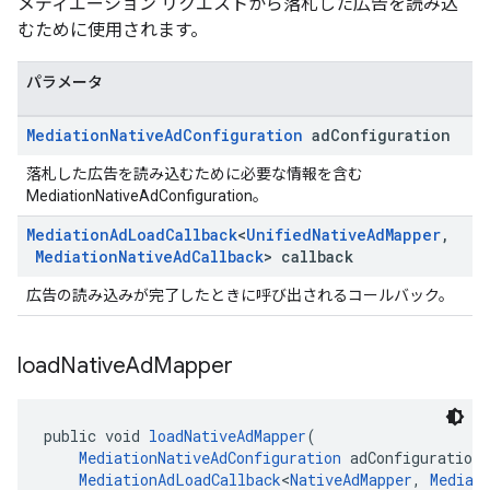
メディエーション リクエストから落札した広告を読み込
むために使用されます。
パラメータ
Mediation
Native
Ad
Configuration
ad
Configuration
落札した広告を読み込むために必要な情報を含む
MediationNativeAdConfiguration。
Mediation
Ad
Load
Callback
<
Unified
Native
Ad
Mapper
,
Mediation
Native
Ad
Callback
> callback
広告の読み込みが完了したときに呼び出されるコールバック。
load
Native
Ad
Mapper
public void 
loadNativeAdMapper
(
MediationNativeAdConfiguration
 adConfiguration,
MediationAdLoadCallback
<
NativeAdMapper
, 
Mediat