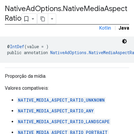
customevent
Native
Ad
Options
.
Native
Media
Aspect
tb
Ratio
Kotlin
|
Java
@
IntDef
(value = )
rstitial
public annotation 
NativeAdOptions.NativeMediaAspectR
Proporção da mídia.
Valores compatíveis:
NATIVE_MEDIA_ASPECT_RATIO_UNKNOWN
NATIVE_MEDIA_ASPECT_RATIO_ANY
NATIVE_MEDIA_ASPECT_RATIO_LANDSCAPE
NATIVE_MEDIA_ASPECT_RATIO_PORTRAIT