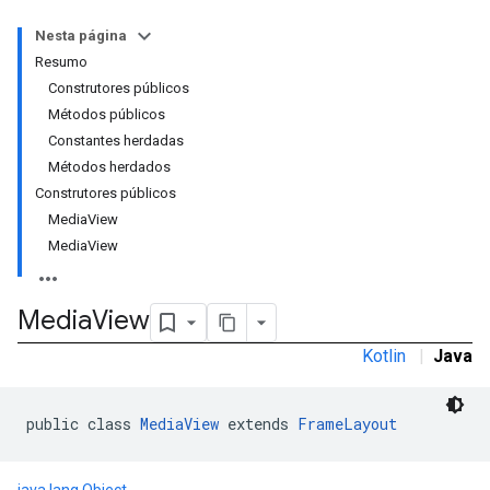
Nesta página
Resumo
Construtores públicos
n
Métodos públicos
Constantes herdadas
Métodos herdados
customevent
Construtores públicos
tb
MediaView
MediaView
Media
View
rstitial
Kotlin
|
Java
public class 
MediaView
 extends 
FrameLayout