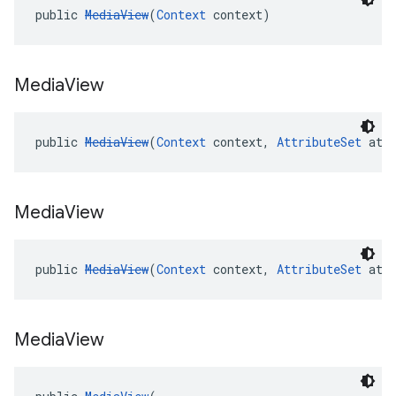
public 
MediaView
(
Context
 context)
Media
View
public 
MediaView
(
Context
 context, 
AttributeSet
 att
Media
View
public 
MediaView
(
Context
 context, 
AttributeSet
 att
Media
View