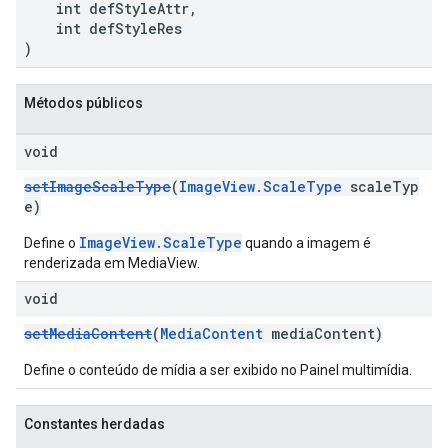
int defStyleAttr,
int defStyleRes
)
Métodos públicos
void
setImageScaleType
(
ImageView.ScaleType
scaleTyp
e)
ImageView.ScaleType
Define o
quando a imagem é
renderizada em MediaView.
void
setMediaContent
(
MediaContent
mediaContent)
Define o conteúdo de mídia a ser exibido no Painel multimídia.
Constantes herdadas