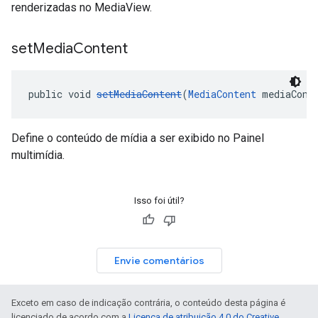
renderizadas no MediaView.
set
Media
Content
public void 
setMediaContent
(
MediaContent
 mediaCont
Define o conteúdo de mídia a ser exibido no Painel
multimídia.
Isso foi útil?
Envie comentários
Exceto em caso de indicação contrária, o conteúdo desta página é
licenciado de acordo com a
Licença de atribuição 4.0 do Creative