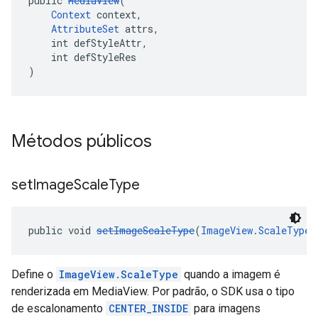
public 
MediaView
(
Context
 context,
AttributeSet
 attrs,
    int defStyleAttr,
    int defStyleRes
)
Métodos públicos
set
Image
Scale
Type
public void 
setImageScaleType
(
ImageView.ScaleType
 
Define o
ImageView.ScaleType
quando a imagem é
renderizada em MediaView. Por padrão, o SDK usa o tipo
de escalonamento
CENTER_INSIDE
para imagens