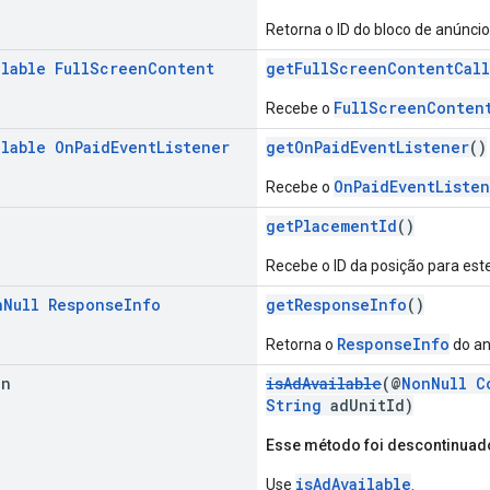
Retorna o ID do bloco de anúncio
llable
Full
Screen
Content
getFullScreenContentCall
FullScreenConten
Recebe o
llable
On
Paid
Event
Listener
getOnPaidEventListener
()
OnPaidEventListe
Recebe o
g
getPlacementId
()
Recebe o ID da posição para est
n
Null
Response
Info
getResponseInfo
()
ResponseInfo
Retorna o
do an
an
isAdAvailable
(@
NonNull
C
String
adUnitId)
Esse método foi descontinuad
isAdAvailable
Use
.