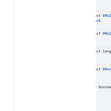
abstract @
Nu
Callback
abstract @
Nu
abstract lon
abstract @
No
static boole