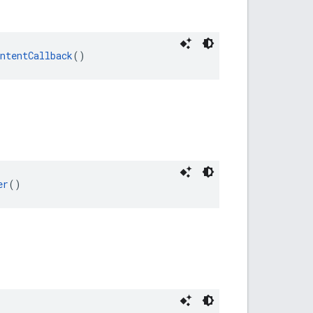
ntentCallback
()
er
()