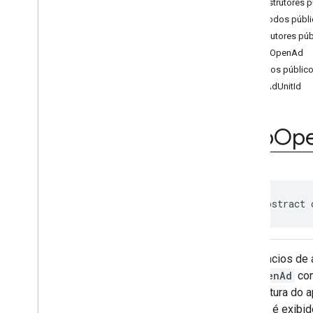
Construtores p
App
Open
Ad
Preloader
Métodos públi
com
.
google
.
android
.
gms
.
ads
.
formats
Construtores púb
com
.
google
.
android
.
gms
.
ads
.
h5
AppOpenAd
com
.
google
.
android
.
gms
.
ads
.
Métodos públic
initialization
getAdUnitId
com
.
google
.
android
.
gms
.
ads
.
interstitial
com
.
google
.
android
.
gms
.
ads
.
App
Op
mediation
com
.
google
.
android
.
gms
.
ads
.
mediation
.
customevent
com
.
google
.
android
.
gms
.
ads
.
mediation
.
rtb
public abstract 
com
.
google
.
android
.
gms
.
ads
.
nativead
com
.
google
.
android
.
gms
.
ads
.
preload
Os anúncios de 
com
.
google
.
android
.
gms
.
ads
.
query
AppOpenAd
con
com
.
google
.
android
.
gms
.
ads
.
de abertura do 
rewarded
anúncio é exibi
com
.
google
.
android
.
gms
.
ads
.