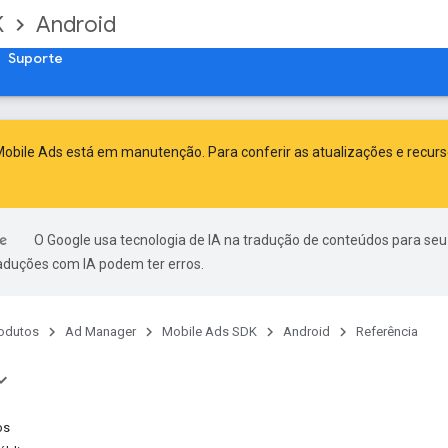
K
Android
Suporte
obile Ads está em manutenção. Para conferir as atualizações e recur
O Google usa tecnologia de IA na tradução de conteúdos para seu
raduções com IA podem ter erros.
odutos
Ad Manager
Mobile Ads SDK
Android
Referência
os