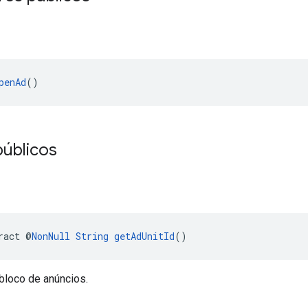
penAd
()
úblicos
ract @
NonNull
String
getAdUnitId
()
bloco de anúncios.