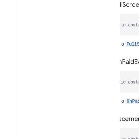
get
Full
Scre
public abst
Recebe o
Full
get
On
Paid
E
public abst
Recebe o
OnPa
get
Placeme
public abst