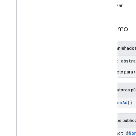
rewardedinterstitial
renderizar.
SDK da plataforma de mensagens de
usuários do Google
Resumo
Tipos aninhado
public abstr
Um objeto para r
Construtores pú
AppOpenAd
()
Métodos públic
abstract @
No