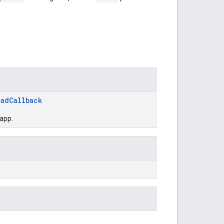
oadCallback
app.