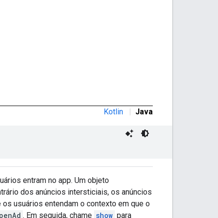
Kotlin
|
Java
uários entram no app. Um objeto
ário dos anúncios intersticiais, os anúncios
ue os usuários entendam o contexto em que o
penAd
. Em seguida, chame
show
para