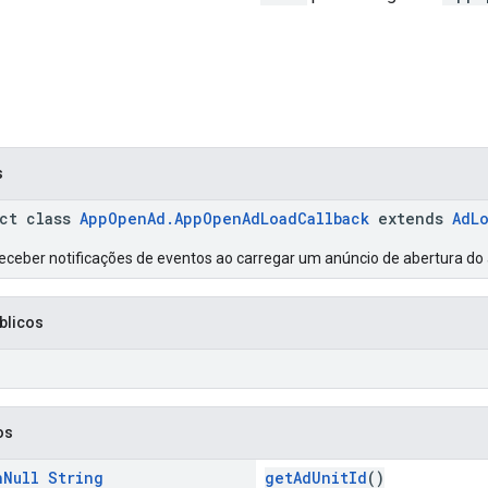
s
act class
AppOpenAd.AppOpenAdLoadCallback
extends
AdL
eceber notificações de eventos ao carregar um anúncio de abertura do 
blicos
os
n
Null
String
getAdUnitId
()