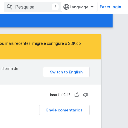
/
Fazer login
sos mais recentes,
migre
e
configure o SDK do
 idioma de
Isso foi útil?
Envie comentários