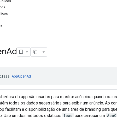
úblicos
cos
licos
os
en
Ad
class 
AppOpenAd
abertura do app são usados para mostrar anúncios quando os us
tém todos os dados necessários para exibir um anúncio. Ao contr
app facilitam a disponibilização de uma área de branding para q
do. Use um dos métodos estáticos
load
para carregar um
AppO