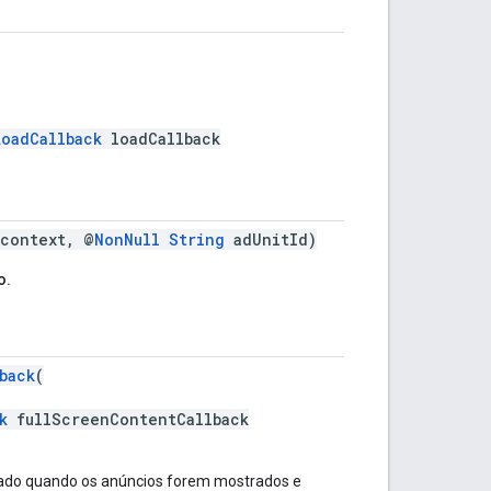
oadCallback
loadCallback
context, @
NonNull
String
adUnitId)
o.
back
(
k
fullScreenContentCallback
ocado quando os anúncios forem mostrados e