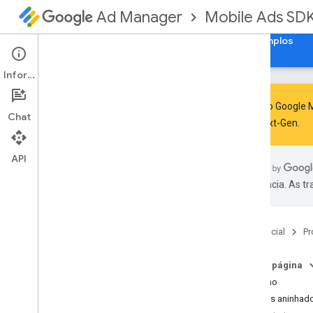
Mobile Ads SD
Ad Manager
Guias
Referência
Fazer download
Exemplos
Informações
O SDK do Google M
Chat
GMA Next-Gen
.
SDK dos anúncios para dispositivos
móveis do Google
API
com
.
google
.
android
.
gms
.
ads
preferência. As t
com
.
google
.
android
.
gms
.
ads
.
admanager
com
.
google
.
android
.
gms
.
ads
.
appopen
Página inicial
Pr
Visão geral
Aulas
Nesta página
App
Open
Ad
Resumo
App
Open
Ad
.
App
Open
Ad
Load
Tipos aninhad
Callback