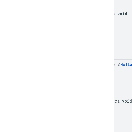
static void
static @
Null
abstract void