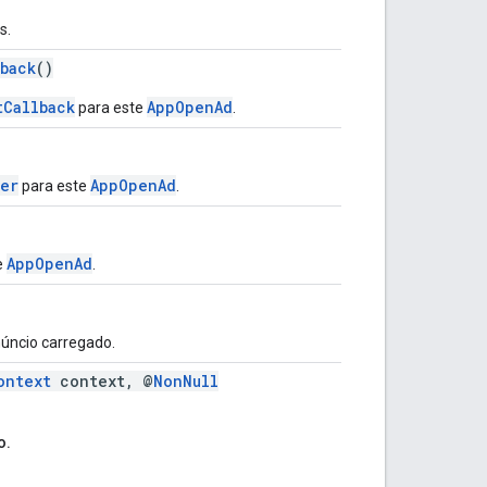
s.
back
()
tCallback
AppOpenAd
para este
.
ner
AppOpenAd
para este
.
AppOpenAd
e
.
úncio carregado.
ontext
context, @
NonNull
o.