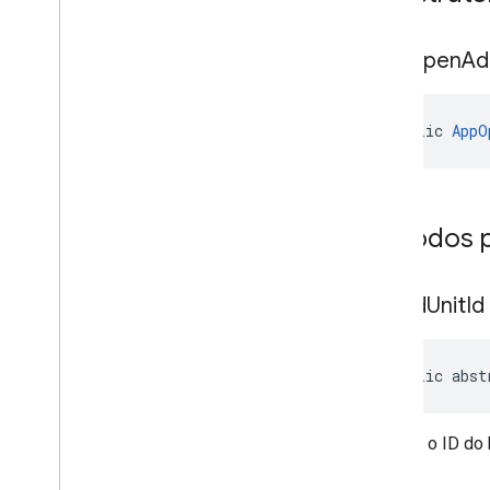
App
Open
Ad
public 
AppO
Métodos p
get
Ad
Unit
Id
public abst
Retorna o ID do 