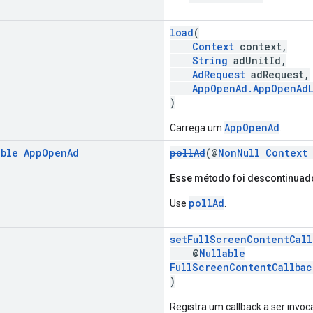
load
(
Context
context,
String
adUnitId,
AdRequest
adRequest,
AppOpenAd.AppOpenAdL
)
AppOpenAd
Carrega um
.
able
App
Open
Ad
pollAd
(@
NonNull
Context
Esse método foi descontinuad
pollAd
Use
.
setFullScreenContentCall
@
Nullable
FullScreenContentCallbac
)
Registra um callback a ser inv