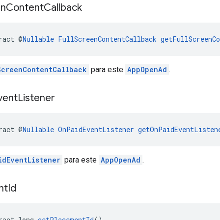
en
Content
Callback
ract @
Nullable
FullScreenContentCallback
getFullScreenCo
ScreenContentCallback
para este
AppOpenAd
.
vent
Listener
ract @
Nullable
OnPaidEventListener
getOnPaidEventListen
idEventListener
para este
AppOpenAd
.
nt
Id
ract long 
getPlacementId
()