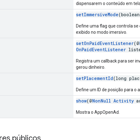
dispensarem o conteúdo em tela
setImmersiveMode
(boolean
Define uma flag que controla se
exibido no modo imersivo.
setOnPaidEventListener
(@
OnPaidEventListener
list
Registra um callback para ser i
gerou dinheiro.
setPlacementId
(long plac
Define um ID de posição para o 
show
(@
NonNull
Activity
ac
Mostra o AppOpenAd.
res públicos